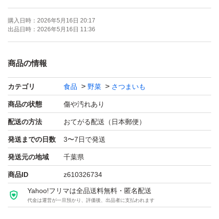
2S~ 3Lサイズ混合です
購入日時：
2026年5月16日 20:17
出品日時：
2026年5月16日 11:36
特徴...農家直送, 訳あり
商品の情報
量...6.5kg
カテゴリ
食品
野菜
さつまいも
土付きです
商品の状態
傷や汚れあり
配送の方法
おてがる配送（日本郵便）
お値下げ不可
発送までの日数
3〜7日で発送
発送元の地域
千葉県
重量はダンボール込みでの表示になります。
商品ID
z610326734
Yahoo!フリマは全品送料無料・匿名配送
1~2日の発送を心がけています。
代金は運営が一旦預かり、評価後、出品者に支払われます
作業の都合や天候により遅れる場合がありますので発送ま