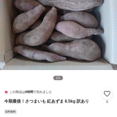
1
/
1
この商品は
8時間
で売れました
い
今期最後！さつまいも 紅あずま 6.5kg 訳あり
0
送料無料