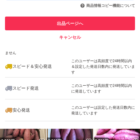
いいね！
いいね！
3,500
円
2,780
円
2,300
円
引を完了させた実績があります
商品情報コピー機能について
最大10%対象
このユーザーは他フリマサービス
他フリマ実績◯+
出品ページへ
での取引実績があります
キャンセル
スピード&安心発送
いいね！
いいね！
2,100
※このバッジは実績に基づく表示であり、発送を保証しているものではあり
円
2,300
円
2,300
円
ません
最大10%対象
このユーザーは高頻度で24時間以内
スピード＆安心発送
＆設定した発送日数内に発送していま
す
このユーザーは高頻度で24時間以内
スピード発送
に発送しています
いいね！
いいね！
2,780
円
2,490
円
2,300
円
このユーザーは設定した発送日数内に
安心発送
発送しています