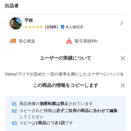
で4~7日としてあります。
出品者
発送までに1週間以上かかる場合もありますのでご了承く
芋娘
ださい。
（
1589
）
本人確認済
安心発送
取引実績99+
商品到着後は直射日光の当たらない涼しい場所で保管をお
願いします。
ユーザーの実績について
価格の相談
商品への質問
商品への質問からの値下げ交渉、不適切なカテゴリ変更依頼は禁止です
Yahoo!フリマが定めた一定の基準を満たしたユーザーにバッジを
付与しています
この商品をみている人にオススメ
この商品の情報をコピーします
安心取引出品者
最大10%対象
Yahoo!フリマの基準をクリアした安
安心取引出品者
商品画像の
無断転載は禁止
されています
心・安全なユーザーです
コピーされた情報は
必ずご自身の商品に合わせて編集
取引実績
してください
コピーは
1商品につき1回
です
このユーザーはYahoo!フリマの取
取引実績◯+