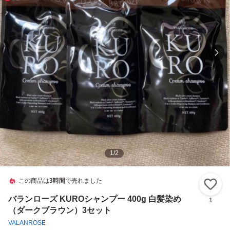
1
/
2
この商品は
3時間
で売れました
い
バランローズ KUROシャンプー 400g 白髪染め
1
（ダークブラウン）3セット
VALANROSE