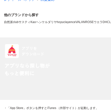
他のブランドから探す
自然派clubサスティ
Kao
ヘンケル
ダリヤ
hoyu
clayence
VALANROSE
ウエラ
DHC
L
・「App Store」ボタンを押すとiTunes （外部サイト）が起動します。