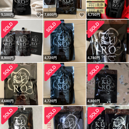
いいね！
いいね！
5,100
円
7,600
円
4,750
円
8,900
円
4,720
円
4,780
円
4,680
円
4,720
円
4,800
円