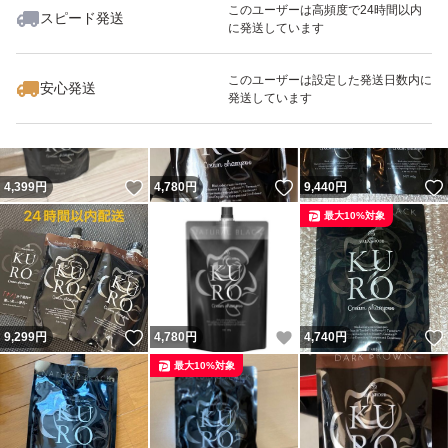
このユーザーは高頻度で24時間以内
スピード発送
に発送しています
いいね！
いいね！
9,470
円
4,770
円
9,200
円
最大10%対象
このユーザーは設定した発送日数内に
安心発送
発送しています
いいね！
いいね！
4,399
円
4,780
円
9,440
円
最大10%対象
いいね！
いいね！
9,299
円
4,780
円
4,740
円
最大10%対象