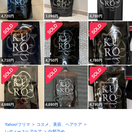
4,720
円
3,099
円
4,780
円
4,710
円
4,750
円
4,780
円
4,688
円
4,690
円
4,780
円
Yahoo!フリマ
コスメ、美容、ヘアケア
レディースヘアケア
白髪染め