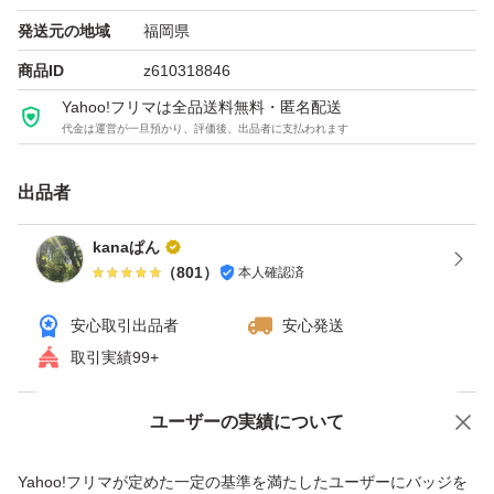
発送元の地域
福岡県
商品ID
z610318846
Yahoo!フリマは全品送料無料・匿名配送
代金は運営が一旦預かり、評価後、出品者に支払われます
出品者
kanaぱん
（
801
）
本人確認済
安心取引出品者
安心発送
取引実績99+
ユーザーの実績について
価格の相談
商品への質問
商品への質問からの値下げ交渉、不適切なカテゴリ変更依頼は禁止です
Yahoo!フリマが定めた一定の基準を満たしたユーザーにバッジを