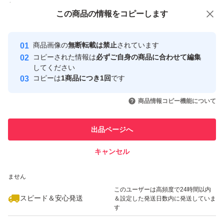
付与しています
この商品をみている人にオススメ
この商品の情報をコピーします
安心取引出品者
最大10%対象
Yahoo!フリマの基準をクリアした安
安心取引出品者
商品画像の
無断転載は禁止
されています
心・安全なユーザーです
コピーされた情報は
必ずご自身の商品に合わせて編集
取引実績
してください
コピーは
1商品につき1回
です
このユーザーはYahoo!フリマの取
取引実績◯+
いいね！
いいね！
13,600
円
9,480
円
9,000
円
引を完了させた実績があります
商品情報コピー機能について
最大10%対象
最大10%対象
このユーザーは他フリマサービス
他フリマ実績◯+
出品ページへ
での取引実績があります
キャンセル
スピード&安心発送
いいね！
いいね！
9,080
※このバッジは実績に基づく表示であり、発送を保証しているものではあり
円
14,000
円
3,300
円
ません
このユーザーは高頻度で24時間以内
スピード＆安心発送
＆設定した発送日数内に発送していま
す