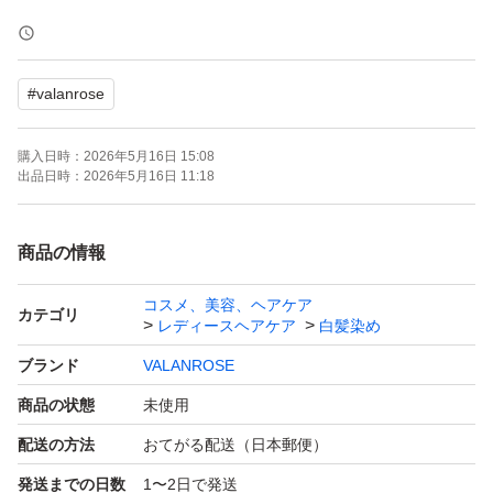
B.VALANCE バランローズ KUROクリームシャンプー 40
0g 白髪染め（ダークブラウン）3セット
#
valanrose
新品未使用
購入日時：
2026年5月16日 15:08
出品日時：
2026年5月16日 11:18
購入月:2025.5月
商品の情報
種類白髪染め
コスメ、美容、ヘアケア
カテゴリ
レディースヘアケア
白髪染め
※配送方法は出来るだけ安く提示できる様にゆうパケット
ブランド
VALANROSE
ポストでさせて頂いております。箱ではありません。
商品の状態
未使用
配送状態気になる方はご遠慮下さい。
配送の方法
おてがる配送（日本郵便）
防水用の配送袋を使用しております。
発送までの日数
1〜2日で発送