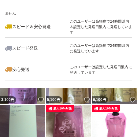
タイプのメイクも軽く落とせる、クレンジング力アップ。
いいね！
いいね！
3,100
※このバッジは実績に基づく表示であり、発送を保証しているものではあり
円
3,100
円
3,100
円
ません
濡れた手でも使える。W洗顔不要。まつエクOK。
最大10%対象
最大10%対象
このユーザーは高頻度で24時間以内
スピード＆安心発送
＆設定した発送日数内に発送していま
す
使い方
このユーザーは高頻度で24時間以内
3プッシュ分程度を手に取り、やさしくマッサージするよ
スピード発送
に発送しています
いいね！
いいね！
3,100
円
5,100
円
3,200
円
うにメイクとなじませた後、水またはぬるま湯で洗い流し
最大10%対象
最大10%対象
最大10%対象
てください。
このユーザーは設定した発送日数内に
安心発送
発送しています
洗顔料をお使いいただく必要はありませんが、お好みに応
じてご使用いただけます。
いいね！
いいね！
3,100
円
5,100
円
6,100
円
アテニア (Attenir) スキンクリア クレンズオイル アロマタ
最大10%対象
最大10%対象