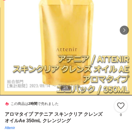
1
/
9
この商品は
2時間
で売れました
い
アロマタイプ アテニア スキンクリア クレンズ
0
オイルAe 350mL クレンジング
Attenir