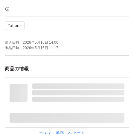
アテニア / Attenir
#
attenir
【商品名】スキンクリア クレンズ オイル アロマタイプ エ
コパック
購入日時：
2026年5月16日 14:00
出品日時：
2026年5月16日 11:17
【購入日】2026年5月
商品の情報
【内容量】350ml
【商品の状態】新品未使用
※簡易梱包での発送となります。
※潰れ等に不安がある場合、発送方法の変更を＋料金で可
コスメ、美容、ヘアケア