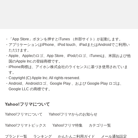
・「App Store」ボタンを押すとiTunes （外部サイト）が起動します。
・アプリケーションはiPhone、iPod touch、iPadまたはAndroidでご利用い
ただけます。
・Apple、Appleのロゴ、App Store、iPodのロゴ、iTunesは、米国および他
国のApple Inc.の登録商標です。
・iPhone商標は、アイホン株式会社のライセンスに基づき使用されていま
す。
・Copyright (C) Apple Inc. All rights reserved.
・Android、Androidロゴ、Google Play 、および Google Play ロゴは、
Google LLC の商標です。
Yahoo!フリマについて
Yahoo!フリマについて
Yahoo!フリマからのお知らせ
Yahoo!フリマトピックス
Yahoo!フリマ特集
カテゴリ一覧
ブランド一覧
ランキング
かんたんご利用ガイド
メール通知設定