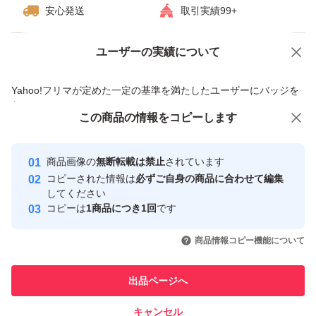
安心発送
取引実績99+
る大ヒット商品。
そしてこのたび、大人の肌のゴワつきと、それによるくす
ユーザーの実績について
価格の相談
商品への質問
みをケアすべく研究を進めたところ、摩擦によって、硬い
商品への質問からの値下げ交渉、不適切なカテゴリ変更依頼は禁止です
角質が増える現象を発見。
Yahoo!フリマが定めた一定の基準を満たしたユーザーにバッジを
付与しています
摩擦ダメージを生みやすいクレンジングで、ゴワつきをケ
この商品をみている人にオススメ
この商品の情報をコピーします
安心取引出品者
アできないかと、逆転の発想にチャレンジ。
最大10%対象
最大10%対象
最大10%対象
Yahoo!フリマの基準をクリアした安
安心取引出品者
商品画像の
無断転載は禁止
されています
心・安全なユーザーです
角層をほぐし、やわらかく整えることで、次に使うスキン
コピーされた情報は
必ずご自身の商品に合わせて編集
取引実績
してください
ケアの浸透を高め、透明感までもたらす美容クレンジング
コピーは
1商品につき1回
です
へ進化。
このユーザーはYahoo!フリマの取
取引実績◯+
いいね！
いいね！
3,100
円
3,100
円
3,200
円
引を完了させた実績があります
商品情報コピー機能について
肌表面をやわらかくほぐすことで、くすみ*2のベールまで
最大10%対象
最大10%対象
最大10%対象
クリアに。
このユーザーは他フリマサービス
他フリマ実績◯+
出品ページへ
での取引実績があります
極限まで摩擦を抑えるために考えられた処方の数々。
8種の美容オイルで素肌の透明感に働きかける。フィルム
キャンセル
スピード&安心発送