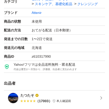
カテゴリ
スキンケア、基礎化粧品
クレンジング
能です。ご購入前にコメントいただければ対応させていた
ブランド
Attenir
だきます。
商品の状態
未使用
※新品未使用ではございますが、購入時より擦り傷などが
配送の方法
おてがる配送（日本郵便）
ある場合がございますので、ご了承のうえご購入頂きます
発送までの日数
1〜2日で発送
ようお願い申し上げます。
発送元の地域
北海道
商品ID
z610317990
商品の説明
Yahoo!フリマは全品送料無料・匿名配送
リニューアル新発売 (リラクシングシトラスアロマの香り
代金は運営が一旦預かり、評価後、出品者に支払われます
(アロマタイプ))
出品者
2016年の発売時に、第3のくすみの原因「肌ステイン」を
発見。
たつたそ
これを、クレンジングオイルに配合する美容オイルで洗い
（
17003
）
本人確認前
流すことに成功し、これまでに累計1,250万本を売り上げ