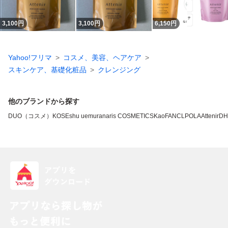
3,100
円
3,100
円
6,150
円
Yahoo!フリマ
コスメ、美容、ヘアケア
スキンケア、基礎化粧品
クレンジング
他のブランドから探す
DUO（コスメ）
KOSE
shu uemura
naris COSMETICS
Kao
FANCL
POLA
Attenir
DH