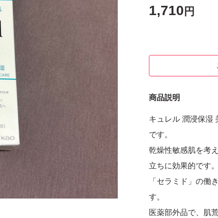
1,710
円
商品説明
キュレル 潤浸保湿 美容液
です。
乾燥性敏感肌を考
立ちに効果的です
「セラミド」の働
す。
医薬部外品で、肌