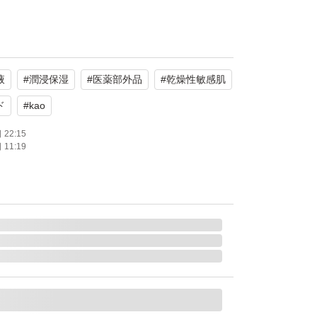
キュレル)
Wrinkle Moisture Essence
液
#
潤浸保湿
#
医薬部外品
#
乾燥性敏感肌
類似商品の情報から推定）
使用
ド
#
kao
外品、消炎剤配合
22:15
11:19
たします。