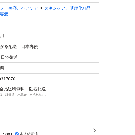
メ、美容、ヘアケア
スキンケア、基礎化粧品
容液
用
がる配送（日本郵便）
3日で発送
県
0317676
マは全品送料無料・匿名配送
り、評価後、出品者に支払われます
（
1988
）
本人確認済