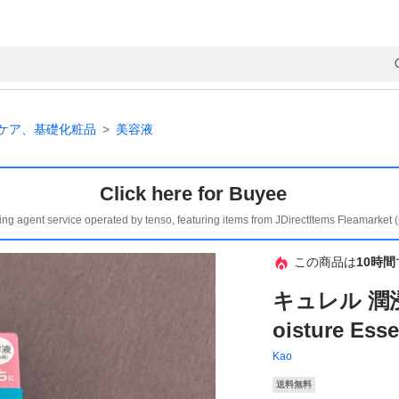
ケア、基礎化粧品
美容液
Click here for Buyee
ing agent service operated by tenso, featuring items from JDirectItems Fleamarket 
この商品は
10時間
キュレル 潤浸保
oisture E
Kao
送料無料