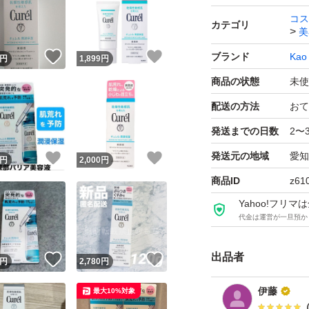
コス
カテゴリ
美
！
いいね！
いいね！
ブランド
Kao
円
1,899
円
商品の状態
未使
配送の方法
おて
発送までの日数
2〜
発送元の地域
愛知
！
いいね！
いいね！
円
2,000
円
商品ID
z61
Yahoo!フリ
代金は運営が一旦預か
出品者
！
いいね！
いいね！
円
2,780
円
伊藤
最大10%対象