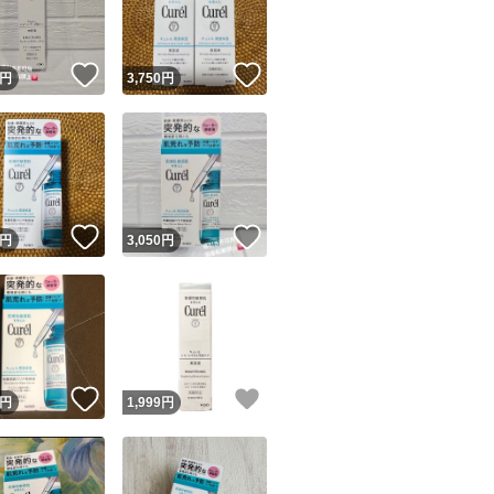
商品情報コピー機
リマ実績◯+
このユーザーは他フリマサービスでの取引実績があります
！
いいね！
いいね！
円
3,750
円
出品ページへ
&安心発送
キャンセル
ジは実績に基づく表示であり、発送を保証しているものではありません
このユーザーは高頻度で24時間以内＆設定した発送日数内に
ード＆安心発送
ます
！
いいね！
いいね！
円
3,050
円
ード発送
このユーザーは高頻度で24時間以内に発送しています
発送
このユーザーは設定した発送日数内に発送しています
！
いいね！
いいね！
円
1,999
円