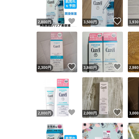
他フ
いいね！
いいね
2,800
円
3,500
円
1,930
スピード
※このバッ
スピ
いいね！
いいね
2,300
円
3,840
円
2,980
スピ
安心
いいね！
いいね
2,000
円
2,000
円
3,000