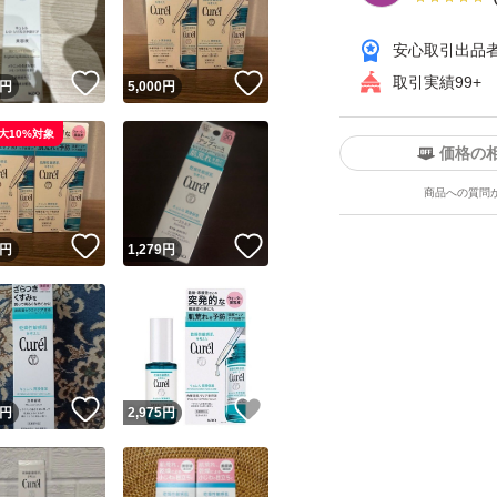
安心取引出品
！
いいね！
いいね！
取引実績99+
円
5,000
円
大10%対象
価格の
商品への質問
ユーザーの実績について
！
いいね！
いいね！
円
1,279
円
o!フリマが定めた一定の基準を満たしたユーザーにバッジを付与しています
出品者
この商品の情報をコピーします
取引出品者
Yahoo!フリマの基準をクリアした安心・安全なユーザーです
！
いいね！
いいね！
商品画像の
無断転載は禁止
されています
円
2,975
円
コピーされた情報は
必ずご自身の商品に合わせて編集
してください
コピーは
1商品につき1回
です
実績◯+
このユーザーはYahoo!フリマの取引を完了させた実績があり