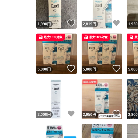
いいね！
いいね
1,990
円
2,819
円
1,930
最大10%対象
最大10%対象
最
いいね！
いいね
5,000
円
5,000
円
5,000
Yaho
安心取引
安心
いいね！
いいね
2,000
円
2,950
円
2,800
取引実績
取引