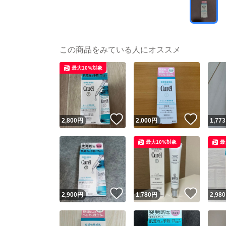
この商品をみている人にオススメ
最大10%対象
いいね！
いいね
2,800
円
2,000
円
1,773
最大10%対象
最
いいね！
いいね
2,900
円
1,780
円
2,980