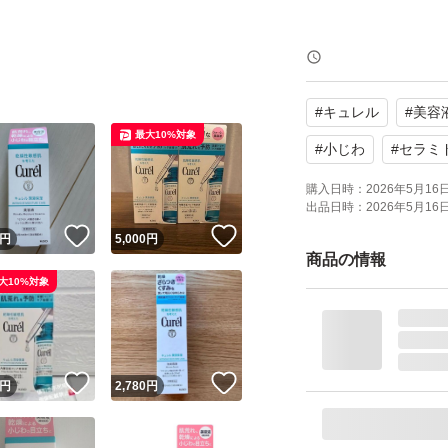
【ブランド】Kao (
【商品名】潤浸保湿 美容液 
#
キュレル
#
美容
【内容量】40g（
最大10%対象
【商品の状態】未
#
小じわ
#
セラミ
【その他】医薬部
購入日時：
2026年5月16日 
出品日時：
2026年5月16日 
！
いいね！
いいね！
円
5,000
円
よろしくお願いい
商品の情報
大10%対象
！
いいね！
いいね！
円
2,780
円