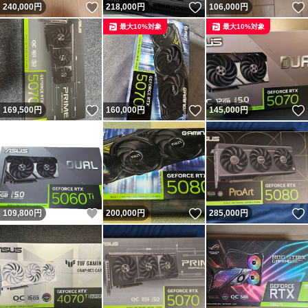
いいね！
いいね！
240,000
円
218,000
円
106,000
円
最大10%対象
最大10%対象
いいね！
いいね！
169,500
円
160,000
円
145,000
円
いいね！
いいね！
109,800
円
200,000
円
285,000
円