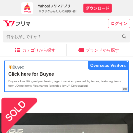
ログイン
カテゴリから探す
ブランドから探す
Overseas Visitors
Click here for Buyee
Buyee - A multilingual purchasing agent service operated by tenso, featuring items
from JDirectItems Fleamarket (provided by LY Corporation)