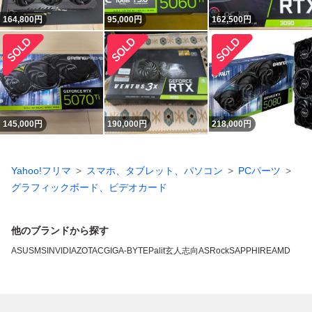
164,800
円
95,000
円
162,500
円
145,000
円
190,000
円
218,000
円
Yahoo!フリマ
スマホ、タブレット、パソコン
PCパーツ
グラフィックボード、ビデオカード
他のブランドから探す
ASUS
MSI
NVIDIA
ZOTAC
GIGA-BYTE
Palit
玄人志向
ASRock
SAPPHIRE
AMD