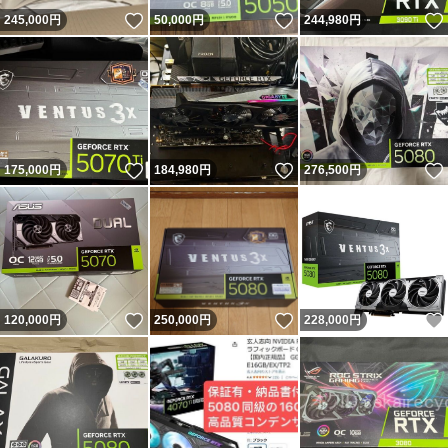
いいね！
いいね！
245,000
円
50,000
円
244,980
円
いいね！
いいね！
175,000
円
184,980
円
276,500
円
いいね！
いいね！
120,000
円
250,000
円
228,000
円