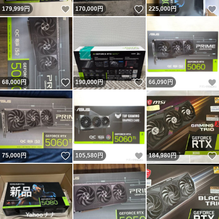
いいね！
いいね！
179,999
円
170,000
円
225,000
円
いいね！
いいね！
68,000
円
190,000
円
66,090
円
いいね！
いいね！
75,000
円
105,580
円
184,980
円