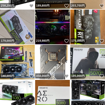
いいね！
いいね！
258,200
円
189,800
円
203,700
円
いいね！
いいね！
179,000
円
219,980
円
175,000
円
いいね！
いいね！
188,000
円
458,000
円
185,000
円