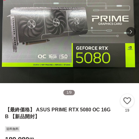
1
/
9
い
【最終価格】 ASUS PRIME RTX 5080 OC 16G
19
B 【新品開封】
送料無料