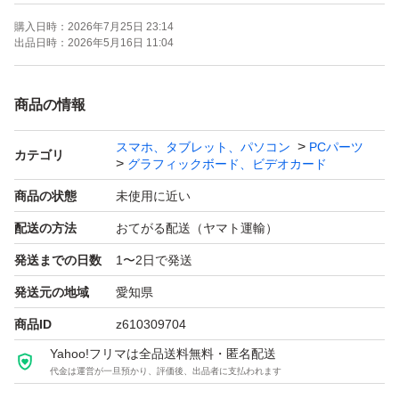
購入日時：
2026年7月25日 23:14
・GPU本体
出品日時：
2026年5月16日 11:04
・製品箱
・説明書
商品の情報
・16ピンケーブル
スマホ、タブレット、パソコン
PCパーツ
・オリジナルグッズ
カテゴリ
グラフィックボード、ビデオカード
商品の状態
未使用に近い
【商品状態】
配送の方法
おてがる配送（ヤマト運輸）
発送までの日数
1〜2日で発送
・新品未使用を動作確認のために開封
・ベンチマークテスト連続完走確認済み
発送元の地域
愛知県
・テストピーク時の温度問題なし
商品ID
z610309704
・出力ポート全て問題なし
Yahoo!フリマは全品送料無料・匿名配送
代金は運営が一旦預かり、評価後、出品者に支払われます