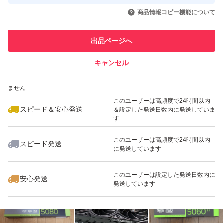
取引実績◯+
いいね！
いいね！
169,500
円
180,000
円
319,800
円
引を完了させた実績があります
商品情報コピー機能について
最大10%対象
このユーザーは他フリマサービス
他フリマ実績◯+
出品ページへ
での取引実績があります
キャンセル
スピード&安心発送
いいね！
いいね！
230,000
※このバッジは実績に基づく表示であり、発送を保証しているものではあり
円
196,000
円
265,000
円
ません
このユーザーは高頻度で24時間以内
スピード＆安心発送
＆設定した発送日数内に発送していま
す
このユーザーは高頻度で24時間以内
スピード発送
に発送しています
いいね！
いいね！
25,000
円
186,900
円
3,200
円
最大10%対象
このユーザーは設定した発送日数内に
安心発送
発送しています