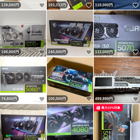
いいね！
いいね！
139,000
円
193,333
円
110,000
円
いいね！
いいね！
198,000
円
240,000
円
133,000
円
いいね！
いいね！
79,800
円
100,000
円
499,999
円
最大10%対象