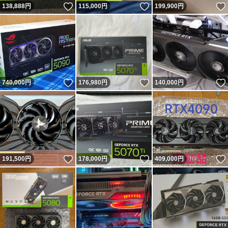
いいね！
いいね！
138,888
円
115,000
円
199,900
円
いいね！
いいね！
740,000
円
176,980
円
140,000
円
いいね！
いいね！
191,500
円
178,000
円
409,000
円