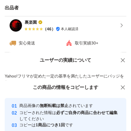
※気になることあれば、購入前に必ず
出品者
コメント欄を使って聞いてください(^_^)
裏楽園
（
46
）
本人確認済
安心発送
取引実績30+
ユーザーの実績について
価格の相談
商品への質問
商品への質問からの値下げ交渉、不適切なカテゴリ変更依頼は禁止です
Yahoo!フリマが定めた一定の基準を満たしたユーザーにバッジを
付与しています
この商品をみている人にオススメ
この商品の情報をコピーします
安心取引出品者
Yahoo!フリマの基準をクリアした安
安心取引出品者
商品画像の
無断転載は禁止
されています
心・安全なユーザーです
コピーされた情報は
必ずご自身の商品に合わせて編集
取引実績
してください
コピーは
1商品につき1回
です
このユーザーはYahoo!フリマの取