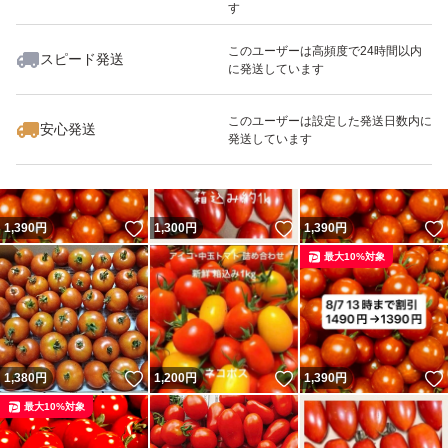
す
このユーザーは高頻度で24時間以内
スピード発送
に発送しています
いいね！
いいね！
1,490
円
1,390
円
1,490
円
最大10%対象
最大10%対象
このユーザーは設定した発送日数内に
安心発送
発送しています
いいね！
いいね！
1,390
円
1,300
円
1,390
円
最大10%対象
いいね！
いいね！
1,380
円
1,200
円
1,390
円
最大10%対象