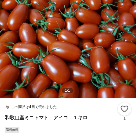
1
/
1
この商品は
4日
で売れました
い
和歌山産ミニトマト アイコ １キロ
1
送料無料