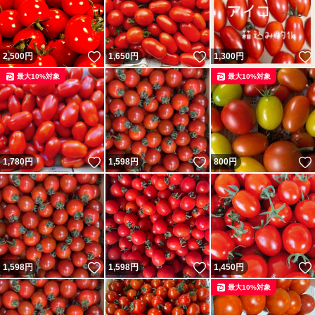
いいね！
いいね！
2,500
円
1,650
円
1,300
円
最大10%対象
最大10%対象
いいね！
いいね！
1,780
円
1,598
円
800
円
いいね！
いいね！
1,598
円
1,598
円
1,450
円
最大10%対象