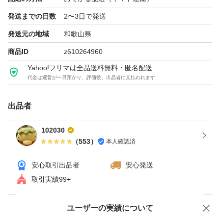
発送までの日数
2〜3日で発送
発送元の地域
和歌山県
商品ID
z610264960
Yahoo!フリマは全品送料無料・匿名配送
代金は運営が一旦預かり、評価後、出品者に支払われます
出品者
102030
（
553
）
本人確認済
安心取引出品者
安心発送
取引実績99+
ユーザーの実績について
価格の相談
商品への質問