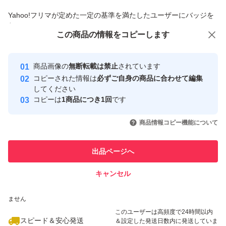
商品への質問からの値下げ交渉、不適切なカテゴリ変更依頼は禁止です
Yahoo!フリマが定めた一定の基準を満たしたユーザーにバッジを
付与しています
この商品をみている人にオススメ
この商品の情報をコピーします
安心取引出品者
最大10%対象
最大10%対象
Yahoo!フリマの基準をクリアした安
安心取引出品者
商品画像の
無断転載は禁止
されています
心・安全なユーザーです
コピーされた情報は
必ずご自身の商品に合わせて編集
取引実績
してください
コピーは
1商品につき1回
です
このユーザーはYahoo!フリマの取
取引実績◯+
いいね！
いいね！
1,399
円
1,399
円
1,390
円
引を完了させた実績があります
商品情報コピー機能について
最大10%対象
最大10%対象
このユーザーは他フリマサービス
他フリマ実績◯+
出品ページへ
での取引実績があります
キャンセル
スピード&安心発送
いいね！
いいね！
1,300
※このバッジは実績に基づく表示であり、発送を保証しているものではあり
円
1,250
円
1,490
円
ません
最大10%対象
最大10%対象
このユーザーは高頻度で24時間以内
スピード＆安心発送
＆設定した発送日数内に発送していま