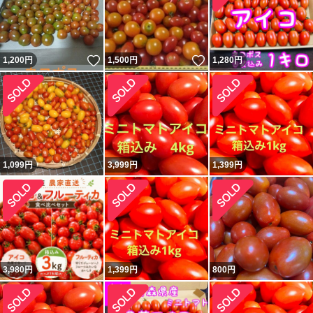
いいね！
いいね！
1,200
円
1,500
円
1,280
円
1,099
円
3,999
円
1,399
円
3,980
円
1,399
円
800
円