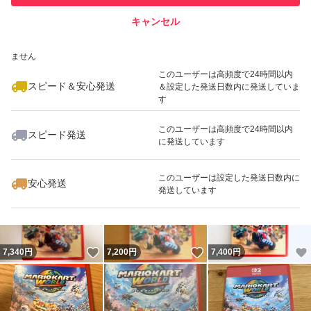
キャンセル
スピード&安心発送
いいね！
いいね！
7,300
※このバッジは実績に基づく表示であり、発送を保証しているものではあり
円
8,225
円
8,499
円
ません
最大10%対象
このユーザーは高頻度で24時間以内
スピード＆安心発送
＆設定した発送日数内に発送していま
す
このユーザーは高頻度で24時間以内
スピード発送
に発送しています
いいね！
いいね！
8,180
円
8,790
円
7,280
円
このユーザーは設定した発送日数内に
安心発送
発送しています
いいね！
いいね！
7,340
円
7,200
円
7,400
円