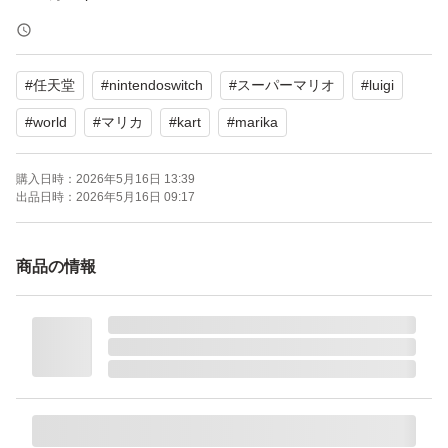
大陸横断。世界をまたぐレースが開幕！
#
任天堂
#
nintendoswitch
#
スーパーマリオ
#
luigi
『マリオカート ワールド』の舞台は、どこまでも続くひ
#
world
#
マリカ
#
kart
#
marika
とつながりの世界。
購入日時：
2026年5月16日 13:39
コースを飛び出してレースを繰り広げたり、世界の端から
出品日時：
2026年5月16日 09:17
端まで大陸横断ラリーに挑んだり、24人対戦によるハチ
ャメチャレースが幕を開ける！
商品の情報
また、広い世界を自由気ままにドライブできる「フリーラ
ン」では、お気に入りのスポットを見つけて記念撮影をし
たり、オンラインで世界中のプレイヤーやフレンドと一緒
にドライブを楽しむことも。