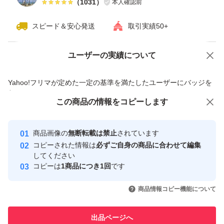
（
1031
）
本人確認前
スピード＆安心発送
取引実績50+
ユーザーの実績について
価格の相談
商品への質問
商品への質問からの値下げ交渉、不適切なカテゴリ変更依頼は禁止です
Yahoo!フリマが定めた一定の基準を満たしたユーザーにバッジを
付与しています
この商品をみている人にオススメ
この商品の情報をコピーします
安心取引出品者
最大10%対象
最大10%対象
最大10%対象
Yahoo!フリマの基準をクリアした安
安心取引出品者
商品画像の
無断転載は禁止
されています
心・安全なユーザーです
コピーされた情報は
必ずご自身の商品に合わせて編集
取引実績
してください
コピーは
1商品につき1回
です
このユーザーはYahoo!フリマの取
取引実績◯+
いいね！
いいね！
8,170
円
8,100
円
8,300
円
引を完了させた実績があります
商品情報コピー機能について
最大10%対象
最大10%対象
このユーザーは他フリマサービス
他フリマ実績◯+
出品ページへ
での取引実績があります