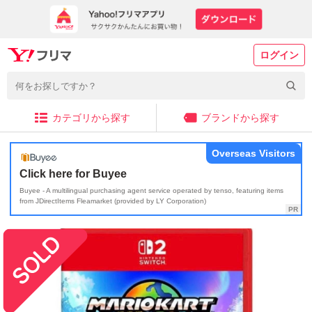
ログイン
カテゴリから探す
ブランドから探す
Overseas Visitors
Click here for Buyee
Buyee - A multilingual purchasing agent service operated by tenso, featuring items
from JDirectItems Fleamarket (provided by LY Corporation)