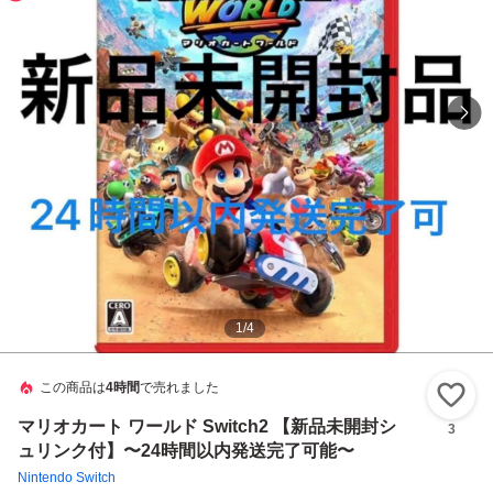
1
/
4
この商品は
4時間
で売れました
い
マリオカート ワールド Switch2 【新品未開封シ
3
ュリンク付】〜24時間以内発送完了可能〜
Nintendo Switch