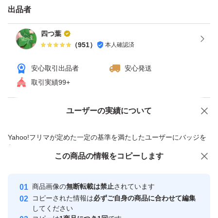
バラなので、けっこう早く乾きます。
出品者
四つ葉
皮がどんどん赤っぽく、なってきます。
（
951
）
本人確認済
安心取引出品者
安心発送
生にんにくで一番のオススメは
取引実績99+
★にんにく醤油漬け★です(*^^*)
掘りたてのフレッシュな香りが醤油に移り
ユーザーの実績について
価格の相談
商品への質問
肉炒め、野菜炒め、焼き飯などに色々なお料理に
商品への質問からの値下げ交渉、不適切なカテゴリ変更依頼は禁止です
使えて便利です(*^^*)
Yahoo!フリマが定めた一定の基準を満たしたユーザーにバッジを
付与しています
漬けたニンニクも
この商品をみている人にオススメ
この商品の情報をコピーします
安心取引出品者
刻んでお使いください(*^^*)
最大10%対象
最大10%対象
Yahoo!フリマの基準をクリアした安
にんにくが少ない時期に
安心取引出品者
商品画像の
無断転載は禁止
されています
心・安全なユーザーです
にんにくの醤油漬けが少しでもあると
コピーされた情報は
必ずご自身の商品に合わせて編集
取引実績
してください
いいですよ(*^^*)