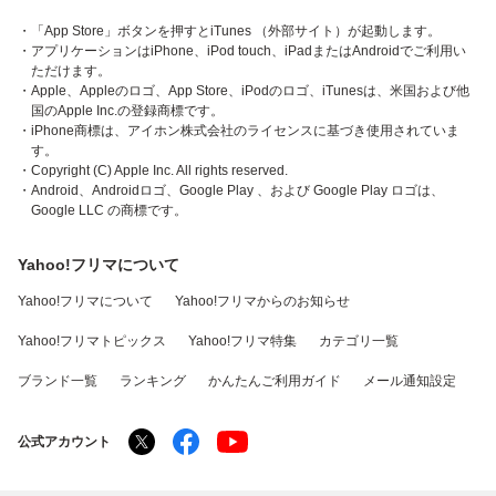
・「App Store」ボタンを押すとiTunes （外部サイト）が起動します。
・アプリケーションはiPhone、iPod touch、iPadまたはAndroidでご利用い
ただけます。
・Apple、Appleのロゴ、App Store、iPodのロゴ、iTunesは、米国および他
国のApple Inc.の登録商標です。
・iPhone商標は、アイホン株式会社のライセンスに基づき使用されていま
す。
・Copyright (C) Apple Inc. All rights reserved.
・Android、Androidロゴ、Google Play 、および Google Play ロゴは、
Google LLC の商標です。
Yahoo!フリマについて
Yahoo!フリマについて
Yahoo!フリマからのお知らせ
Yahoo!フリマトピックス
Yahoo!フリマ特集
カテゴリ一覧
ブランド一覧
ランキング
かんたんご利用ガイド
メール通知設定
公式アカウント