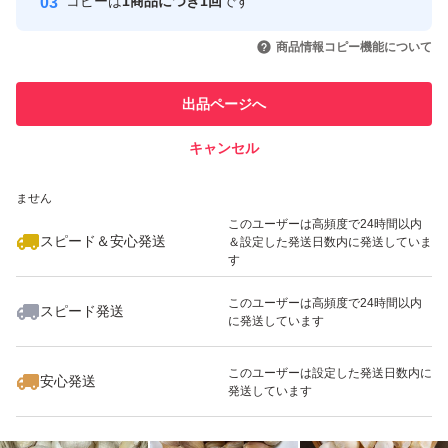
コピーは
1商品につき1回
です
このユーザーはYahoo!フリマの取
取引実績◯+
いいね！
いいね！
1,000
円
1,000
円
1,500
円
引を完了させた実績があります
商品情報コピー機能について
～気になる匂いに～
林檎をかじると、酸素が匂いを分解して
このユーザーは他フリマサービス
他フリマ実績◯+
出品ページへ
での取引実績があります
緩和します。
キャンセル
スピード&安心発送
【栽培法】
いいね！
いいね！
1,100
※このバッジは実績に基づく表示であり、発送を保証しているものではあり
円
1,333
円
1,300
円
ません
バクチャー
最大10%対象
このユーザーは高頻度で24時間以内
スピード＆安心発送
＆設定した発送日数内に発送していま
肥料は緑肥
す
広葉樹皮のバーク堆肥
このユーザーは高頻度で24時間以内
動物由来の堆肥は使わず
スピード発送
に発送しています
いいね！
いいね！
700
円
1,500
円
1,099
円
海由来か植物由来のものを
最大10%対象
使います。
このユーザーは設定した発送日数内に
安心発送
発送しています
ニンニク収穫後はヒマワリの
種を蒔き少し花が