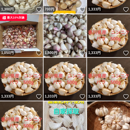
ついたくらいでしっかり
いいね！
いいね！
1,300
円
700
円
1,333
円
土に混ぜ込み緑肥にしてます。
最大10%対象
農薬、除草剤不使用
自家採取の種を使用
種子消毒不使用
いいね！
いいね！
1,050
円
1,500
円
1,333
円
期間限定の生命力にあふれた旬の香りとフレッシュさが魅
力の生にんにく是非！
ご検討してもらえたら幸いですm(__)m
いいね！
いいね！
1,333
円
1,333
円
1,333
円