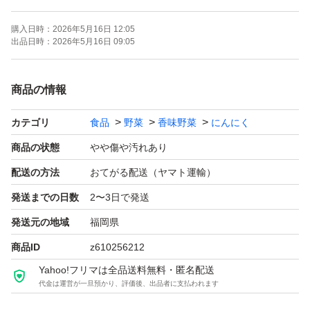
種になります。
購入日時：
2026年5月16日 12:05
土地に合う品種を探した末に、病気に強く味も良いこのに
出品日時：
2026年5月16日 09:05
んにくにたどり着きました
自家種を使って毎年栽培しております。
商品の情報
カテゴリ
食品
野菜
香味野菜
にんにく
内容量
商品の状態
やや傷や汚れあり
生(新)ニンニク500g(サイズ色々)
配送の方法
おてがる配送（ヤマト運輸）
バラニンニクになります。
発送までの日数
2〜3日で発送
土が付いてる物も入ってます。
発送元の地域
福岡県
商品ID
z610256212
保存方法
Yahoo!フリマは全品送料無料・匿名配送
雨があたらない風通しの良い所に吊るして
代金は運営が一旦預かり、評価後、出品者に支払われます
乾燥させてください(*^^*)