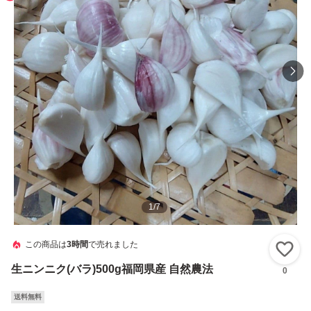
1
/
7
この商品は
3時間
で売れました
い
生ニンニク(バラ)500g福岡県産 自然農法
0
送料無料