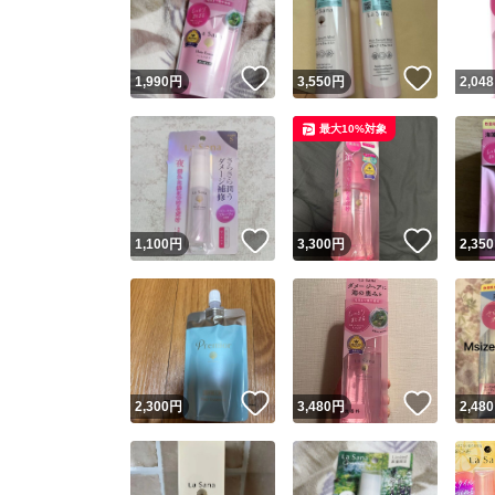
他フ
いいね！
いいね
1,990
円
3,550
円
2,048
スピード
最大10%対象
※このバッ
スピ
いいね！
いいね
1,100
円
3,300
円
2,350
スピ
安心
いいね！
いいね
2,300
円
3,480
円
2,480