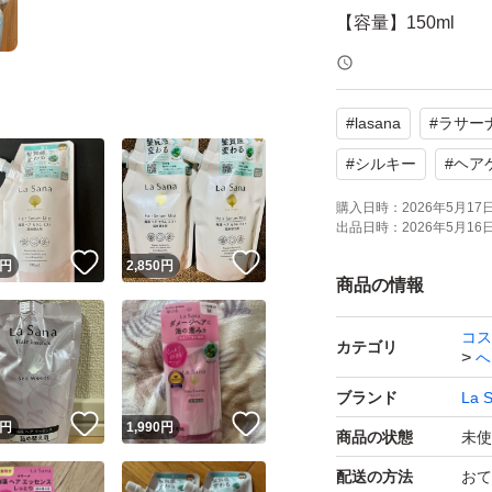
【容量】150ml
【商品の状態】未
【その他】くせ直し
#
lasana
#
ラサー
よろしくお願いい
#
シルキー
#
ヘア
購入日時：
2026年5月17日 
出品日時：
2026年5月16日 
！
いいね！
いいね！
円
2,850
円
商品の情報
コス
カテゴリ
ヘ
ブランド
La 
！
いいね！
いいね！
円
1,990
円
商品の状態
未使
配送の方法
おて