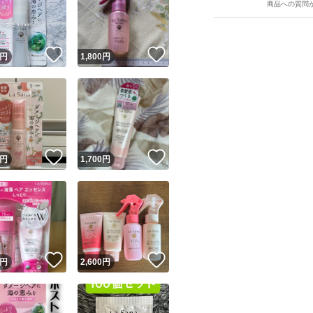
商品への質問
！
いいね！
いいね！
円
1,800
円
ユーザーの実績について
！
いいね！
いいね！
円
1,700
円
o!フリマが定めた一定の基準を満たしたユーザーにバッジを付与しています
出品者
この商品の情報をコピーします
取引出品者
Yahoo!フリマの基準をクリアした安心・安全なユーザーです
！
いいね！
いいね！
商品画像の
無断転載は禁止
されています
円
2,600
円
コピーされた情報は
必ずご自身の商品に合わせて編集
してください
コピーは
1商品につき1回
です
実績◯+
このユーザーはYahoo!フリマの取引を完了させた実績があり