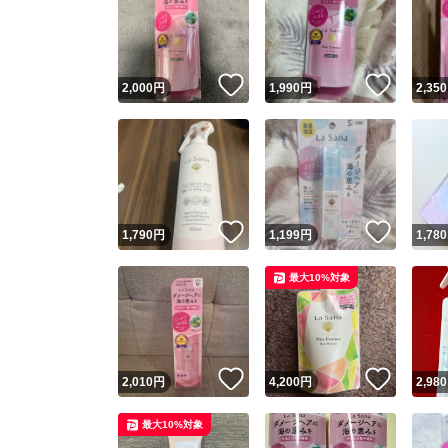
いいね！
いいね
2,000
円
1,990
円
2,350
いいね！
いいね
1,790
円
1,199
円
1,780
最大10%対象
いいね！
いいね
2,010
円
4,200
円
2,980
最大10%対象