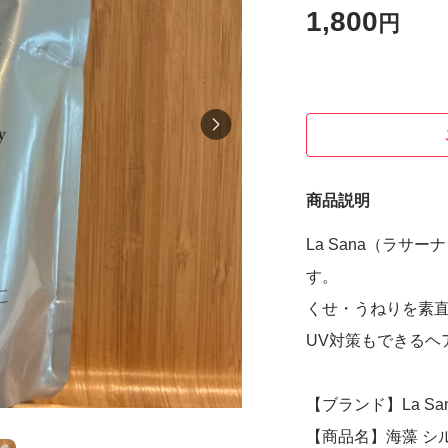
1,800
円
商品説明
La Sana（ラ
す。
くせ・うねりを素
UV対策もできるヘ
【ブランド】La San
【商品名】海藻 シ