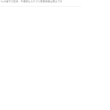
からの値下げ交渉、不適切なカテゴリ変更依頼は禁止です
ます