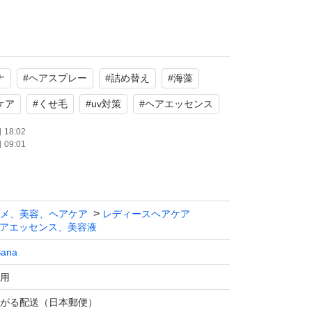
使用
、スタイリング、UV対策
ナ
#
ヘアスプレー
#
詰め替え
#
海藻
たします。
ケア
#
くせ毛
#
uv対策
#
ヘアエッセンス
18:02
09:01
メ、美容、ヘアケア
レディースヘアケア
アエッセンス、美容液
Sana
用
がる配送（日本郵便）