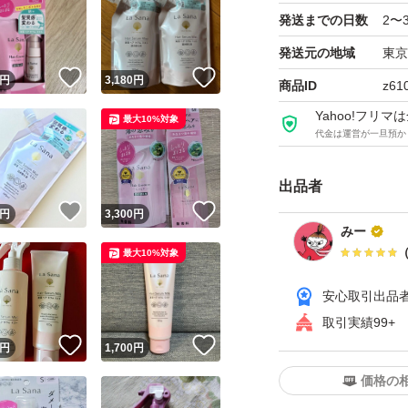
発送までの日数
2〜
発送元の地域
東京
！
いいね！
いいね！
円
3,180
円
商品ID
z61
Yahoo!フリ
最大10%対象
代金は運営が一旦預か
出品者
！
いいね！
いいね！
円
3,300
円
みー
最大10%対象
安心取引出品
取引実績99+
！
いいね！
いいね！
円
1,700
円
価格の