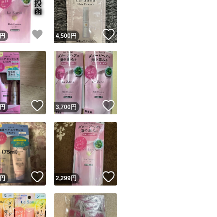
商品情報コピー機
リマ実績◯+
このユーザーは他フリマサービスでの取引実績があります
！
いいね！
いいね！
円
4,500
円
出品ページへ
&安心発送
キャンセル
ジは実績に基づく表示であり、発送を保証しているものではありません
このユーザーは高頻度で24時間以内＆設定した発送日数内に
ード＆安心発送
ます
！
いいね！
いいね！
円
3,700
円
ード発送
このユーザーは高頻度で24時間以内に発送しています
発送
このユーザーは設定した発送日数内に発送しています
！
いいね！
いいね！
円
2,299
円