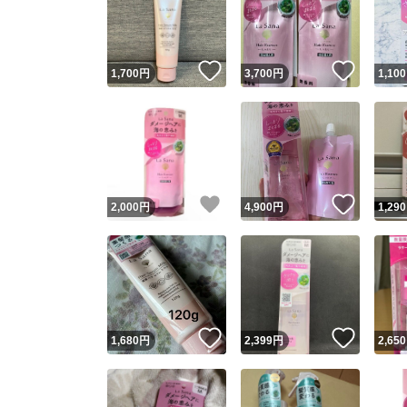
いいね！
いいね
1,700
円
3,700
円
1,100
いいね！
いいね
2,000
円
4,900
円
1,290
Yaho
安心取引
安心
いいね！
いいね
1,680
円
2,399
円
2,650
取引実績
取引