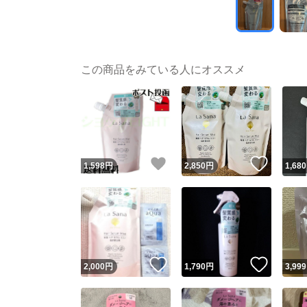
この商品をみている人にオススメ
いいね！
いいね
1,598
円
2,850
円
1,680
いいね！
いいね
2,000
円
1,790
円
3,999