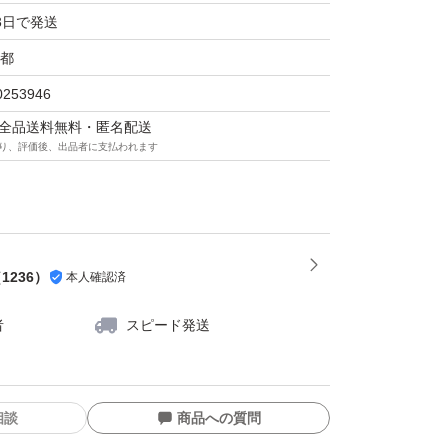
3日で発送
都
0253946
マは全品送料無料・匿名配送
り、評価後、出品者に支払われます
（
1236
）
本人確認済
者
スピード発送
相談
商品への質問