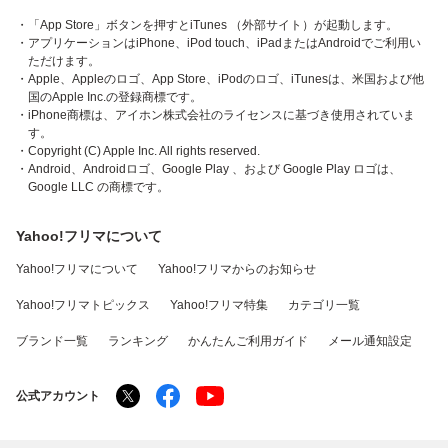
・「App Store」ボタンを押すとiTunes （外部サイト）が起動します。
・アプリケーションはiPhone、iPod touch、iPadまたはAndroidでご利用い
ただけます。
・Apple、Appleのロゴ、App Store、iPodのロゴ、iTunesは、米国および他
国のApple Inc.の登録商標です。
・iPhone商標は、アイホン株式会社のライセンスに基づき使用されていま
す。
・Copyright (C) Apple Inc. All rights reserved.
・Android、Androidロゴ、Google Play 、および Google Play ロゴは、
Google LLC の商標です。
Yahoo!フリマについて
Yahoo!フリマについて
Yahoo!フリマからのお知らせ
Yahoo!フリマトピックス
Yahoo!フリマ特集
カテゴリ一覧
ブランド一覧
ランキング
かんたんご利用ガイド
メール通知設定
公式アカウント