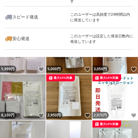
す
このユーザーは高頻度で24時間以内
スピード発送
に発送しています
いいね！
いいね！
5,970
円
5,950
円
4,900
円
最大10%対象
最大10%対象
このユーザーは設定した発送日数内に
安心発送
発送しています
いいね！
いいね！
5,999
円
5,000
円
3,050
円
最大10%対象
最大10%対象
いいね！
いいね！
6,100
円
2,950
円
2,970
円
最大10%対象