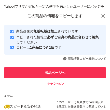
商品への質問からの値下げ交渉、不適切なカテゴリ変更依頼は禁止です
Yahoo!フリマが定めた一定の基準を満たしたユーザーにバッジを
付与しています
この商品をみている人にオススメ
この商品の情報をコピーします
安心取引出品者
最大10%対象
最大10%対象
Yahoo!フリマの基準をクリアした安
安心取引出品者
商品画像の
無断転載は禁止
されています
心・安全なユーザーです
コピーされた情報は
必ずご自身の商品に合わせて編集
取引実績
してください
コピーは
1商品につき1回
です
このユーザーはYahoo!フリマの取
取引実績◯+
いいね！
いいね！
5,950
円
5,950
円
5,980
円
引を完了させた実績があります
商品情報コピー機能について
最大10%対象
最大10%対象
このユーザーは他フリマサービス
他フリマ実績◯+
出品ページへ
での取引実績があります
キャンセル
スピード&安心発送
いいね！
いいね！
5,950
※このバッジは実績に基づく表示であり、発送を保証しているものではあり
円
5,900
円
7,990
円
ません
最大10%対象
最大10%対象
このユーザーは高頻度で24時間以内
スピード＆安心発送
＆設定した発送日数内に発送していま