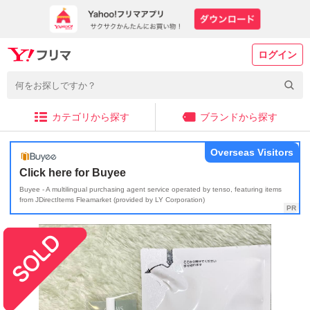
ログイン
カテゴリから探す
ブランドから探す
Overseas Visitors
Click here for Buyee
Buyee - A multilingual purchasing agent service operated by tenso, featuring items
from JDirectItems Fleamarket (provided by LY Corporation)