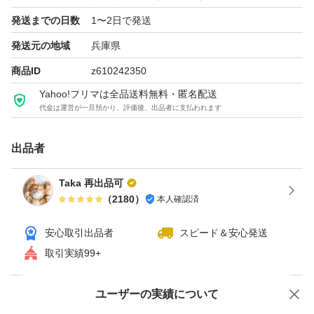
発送までの日数
1〜2日で発送
発送元の地域
兵庫県
商品ID
z610242350
Yahoo!フリマは全品送料無料・匿名配送
代金は運営が一旦預かり、評価後、出品者に支払われます
出品者
Taka 再出品可
（
2180
）
本人確認済
安心取引出品者
スピード＆安心発送
取引実績99+
ユーザーの実績について
価格の相談
商品への質問