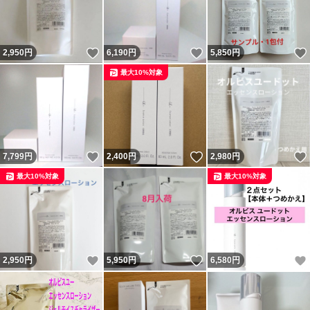
いいね！
いいね！
2,950
円
6,190
円
5,850
円
最大10%対象
いいね！
いいね！
7,799
円
2,400
円
2,980
円
最大10%対象
最大10%対象
いいね！
いいね！
2,950
円
5,950
円
6,580
円