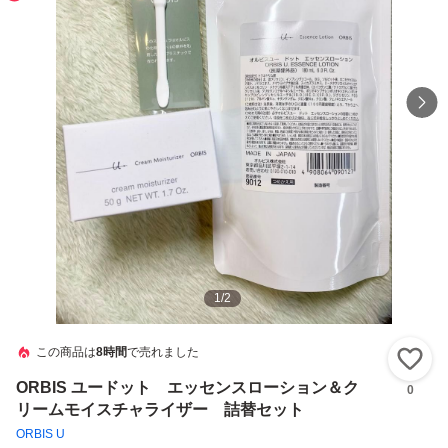
1
/
2
この商品は
8時間
で売れました
い
ORBIS ユードット エッセンスローション＆ク
0
リームモイスチャライザー 詰替セット
ORBIS U