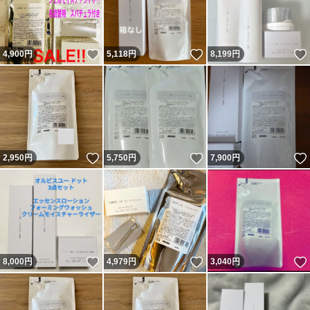
いいね！
いいね！
4,900
円
5,118
円
8,199
円
いいね！
いいね！
2,950
円
5,750
円
7,900
円
いいね！
いいね！
8,000
円
4,979
円
3,040
円