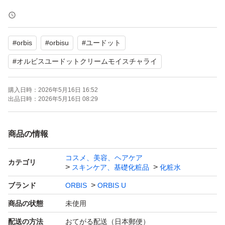
★オルビスユードット クリームモイスチャーライザー50
g(スパチュラ選べません)
#
orbis
#
orbisu
#
ユードット
医薬部外品 新品未使用(2026.４に購入)
#
オルビスユードットクリームモイスチャライ
お値下げ不可です。
購入日時：
2026年5月16日 16:52
出品日時：
2026年5月16日 08:29
ビニール袋→封筒で発送させていただきます。
配送の際、多少の箱潰れ等あるかもしれません。
商品の情報
ご了承の程よろしくお願いいたします。
コスメ、美容、ヘアケア
カテゴリ
スキンケア、基礎化粧品
化粧水
ブランド
ORBIS
ORBIS U
商品の状態
未使用
配送の方法
おてがる配送（日本郵便）