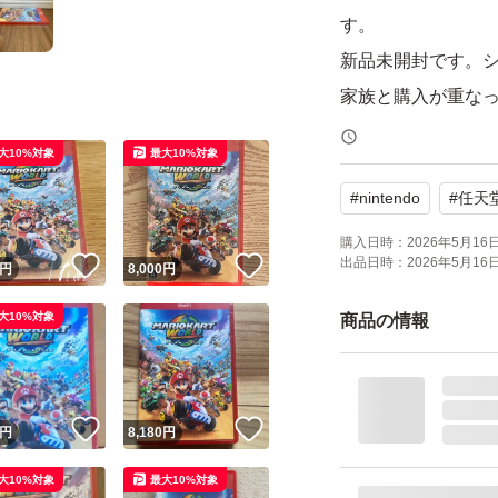
す。
新品未開封です。
家族と購入が重な
大10%対象
最大10%対象
【Switch2】 マ
#
nintendo
#
任天
ブランド：任天堂 
ゲームジャンル：
購入日時：
2026年5月16日 
出品日時：
2026年5月16日 
！
いいね！
いいね！
円
8,000
円
ソフトウェア対象
パッケージ種類：
大10%対象
商品の情報
オンライン：オン
プレイモード：TV
応
！
いいね！
いいね！
円
8,180
円
携帯モードプレイ人数
大10%対象
最大10%対象