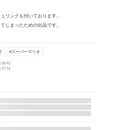
シュリンクも付いております。
ってしまったための出品です。
リオカート ワールド
堂
#
スーパーマリオ
スーパーマリオ
レース
08:42
07:51
年齢：全年齢対象
通常版
ライン対応
モード対応 テーブルモード対応 携帯モード対
：1.0 人