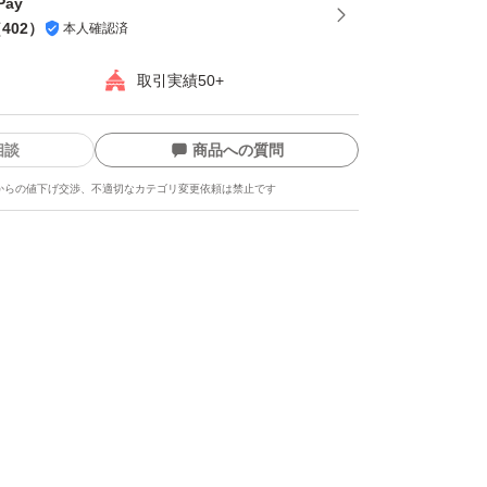
ay
（
402
）
本人確認済
取引実績50+
相談
商品への質問
からの値下げ交渉、不適切なカテゴリ変更依頼は禁止です
ます