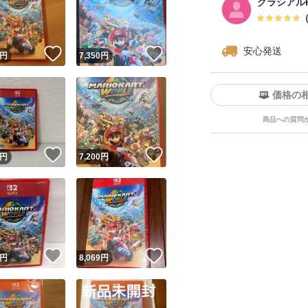
グラシアルP
安心発送
！
いいね！
いいね！
円
7,350
円
価格の
商品への質問
ユーザーの実績について
！
いいね！
いいね！
円
7,200
円
o!フリマが定めた一定の基準を満たしたユーザーにバッジを付与しています
出品者
この商品の情報をコピーします
取引出品者
Yahoo!フリマの基準をクリアした安心・安全なユーザーです
！
いいね！
いいね！
商品画像の
無断転載は禁止
されています
円
8,069
円
コピーされた情報は
必ずご自身の商品に合わせて編集
してください
コピーは
1商品につき1回
です
実績◯+
このユーザーはYahoo!フリマの取引を完了させた実績があり