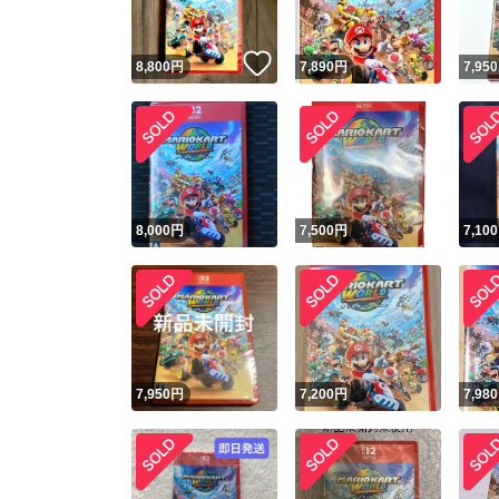
いいね！
8,800
円
7,890
円
7,950
8,000
円
7,500
円
7,100
7,950
円
7,200
円
7,980