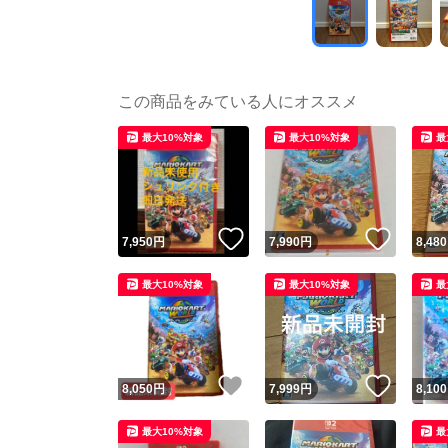
この商品をみている人にオススメ
最大10%対象
最大10%対象
最
いいね！
いいね
7,950
円
7,990
円
8,480
最大10%対象
最大10%対象
最
いいね！
いいね
8,050
円
7,999
円
8,100
最大10%対象
最