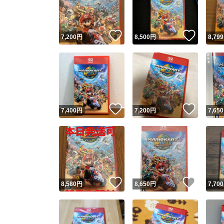
他フ
いいね！
いいね
7,200
円
8,500
円
8,799
スピード
※このバッ
スピ
いいね！
いいね
7,400
円
7,200
円
7,650
スピ
安心
いいね！
いいね
8,580
円
8,650
円
7,700