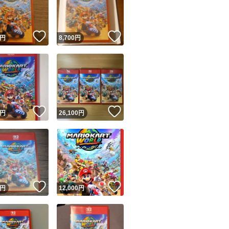
商品情報コピー機
リマ実績◯+
このユーザーは他フリマサービスでの取引実績があります
！
いいね！
いいね！
円
8,700
円
出品ページへ
&安心発送
キャンセル
ジは実績に基づく表示であり、発送を保証しているものではありません
このユーザーは高頻度で24時間以内＆設定した発送日数内に
ード＆安心発送
ます
！
いいね！
いいね！
円
26,100
円
ード発送
このユーザーは高頻度で24時間以内に発送しています
発送
このユーザーは設定した発送日数内に発送しています
！
いいね！
いいね！
円
12,000
円