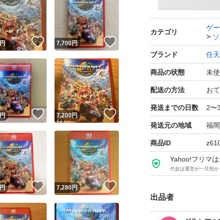
ゲー
カテゴリ
ソ
！
いいね！
いいね！
円
7,700
円
ブランド
任天
商品の状態
未使
配送の方法
おて
発送までの日数
2〜
！
いいね！
いいね！
円
7,200
円
発送元の地域
福岡
商品ID
z61
Yahoo!フリ
代金は運営が一旦預か
！
いいね！
いいね！
円
7,280
円
出品者