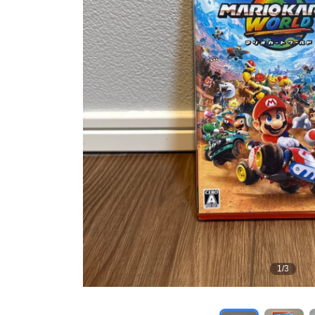
1
/
3