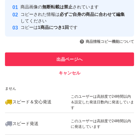
Yahoo!フリマの基準をクリアした安
安心取引出品者
商品画像の
無断転載は禁止
されています
心・安全なユーザーです
コピーされた情報は
必ずご自身の商品に合わせて編集
取引実績
してください
コピーは
1商品につき1回
です
このユーザーはYahoo!フリマの取
取引実績◯+
いいね！
いいね！
1,220
円
1,470
円
1,600
円
引を完了させた実績があります
商品情報コピー機能について
最大10%対象
最大10%対象
このユーザーは他フリマサービス
他フリマ実績◯+
出品ページへ
での取引実績があります
キャンセル
スピード&安心発送
いいね！
いいね！
1,555
※このバッジは実績に基づく表示であり、発送を保証しているものではあり
円
1,999
円
1,999
円
ません
最大10%対象
このユーザーは高頻度で24時間以内
スピード＆安心発送
＆設定した発送日数内に発送していま
す
このユーザーは高頻度で24時間以内
スピード発送
に発送しています
いいね！
いいね！
1,890
円
1,960
円
1,340
円
最大10%対象