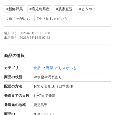
皮ごとチンしてお召し上がりいただけます。
#
新鮮野菜
#
鹿児島県産
#
農家直送
#
とうや
掘り立てなので皮が薄く剥けやすくなっていますが、品質
#
新じゃがいも
#
小さめじゃがいも
には問題ありません。
購入日時：
2026年5月25日 13:38
また農作物なので、収穫時梱包時にしっかり確認していま
出品日時：
2026年5月16日 07:43
すが、傷など気づかず入っている場合もございます。
またお天気や農作業の都合で発送までにお時間をいただく
商品の情報
場合がございます。
それらの点などご理解くださる方のみご購入よろしくお願
カテゴリ
食品
野菜
じゃがいも
いいたします♪
商品の状態
やや傷や汚れあり
配送の方法
おてがる配送（日本郵便）
また常温発送ですので、商品到着次第すぐに開封お願いい
発送までの日数
3〜7日で発送
たします。
発送元の地域
鹿児島県
商品ID
z610229028