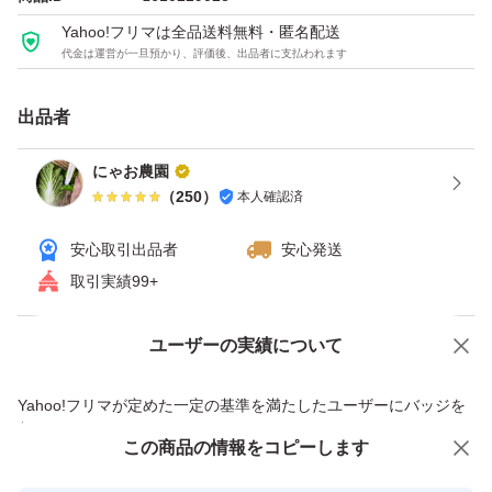
Yahoo!フリマは全品送料無料・匿名配送
代金は運営が一旦預かり、評価後、出品者に支払われます
出品者
にゃお農園
（
250
）
本人確認済
安心取引出品者
安心発送
取引実績99+
ユーザーの実績について
価格の相談
商品への質問
商品への質問からの値下げ交渉、不適切なカテゴリ変更依頼は禁止です
Yahoo!フリマが定めた一定の基準を満たしたユーザーにバッジを
付与しています
この商品をみている人にオススメ
この商品の情報をコピーします
安心取引出品者
最大10%対象
最大10%対象
最大10%対象