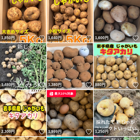
いいね！
いいね！
1,850
円
1,640
円
1,600
円
いいね！
いいね！
1,480
円
1,380
円
880
円
最大10%対象
いいね！
いいね！
2,300
円
1,999
円
1,250
円