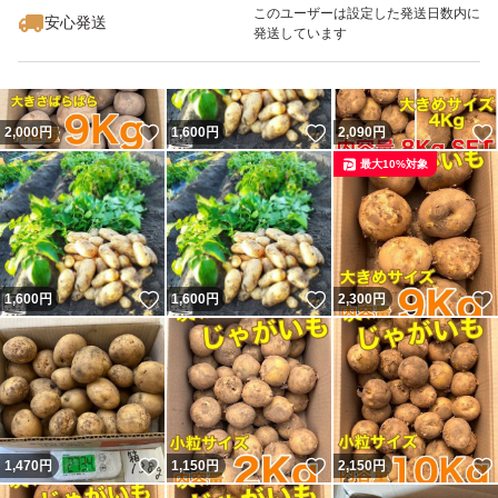
このユーザーは設定した発送日数内に
安心発送
発送しています
いいね！
いいね！
2,000
円
1,600
円
2,090
円
最大10%対象
いいね！
いいね！
1,600
円
1,600
円
2,300
円
いいね！
いいね！
1,470
円
1,150
円
2,150
円