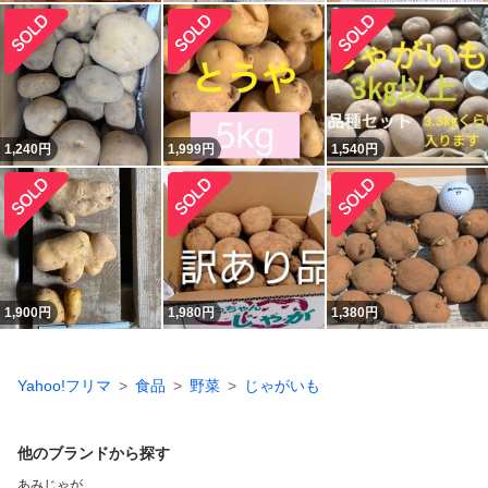
1,240
円
1,999
円
1,540
円
1,900
円
1,980
円
1,380
円
Yahoo!フリマ
食品
野菜
じゃがいも
他のブランドから探す
あみじゃが