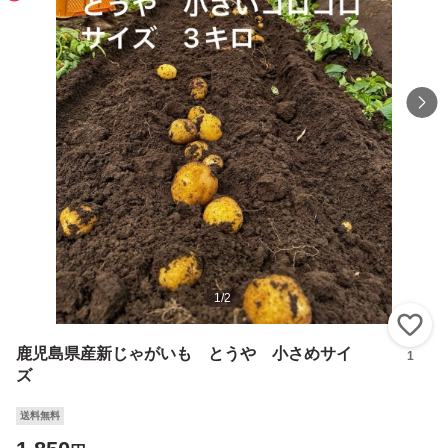
1
/
2
い
鹿児島県産新じゃがいも とうや 小さめサイ
1
ズ
送料無料