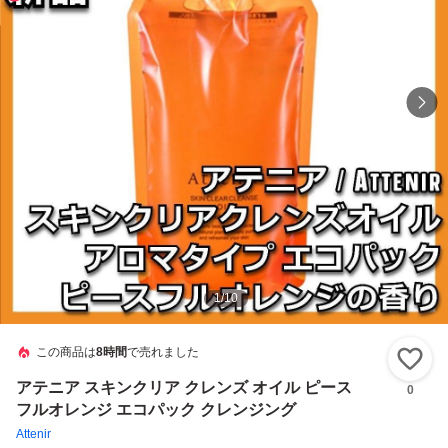
1
/
10
この商品は
8時間
で売れました
い
アテニア スキンクリア クレンズ オイル ピース
0
フルオレンジ エコパック クレンジング
Attenir