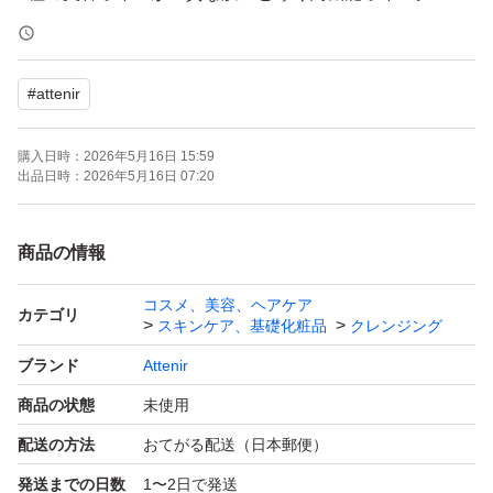
ジング
#
attenir
【商品名】スキンクリアクレンズオイル ピースフルオレ
ンジ エコパック
購入日時：
2026年5月16日 15:59
出品日時：
2026年5月16日 07:20
【購入日】2026年5月
商品の情報
【内容量】350ml
コスメ、美容、ヘアケア
カテゴリ
スキンケア、基礎化粧品
クレンジング
【商品の状態】新品未使用
ブランド
Attenir
商品の状態
未使用
※簡易梱包での発送となります。
配送の方法
おてがる配送（日本郵便）
発送までの日数
1〜2日で発送
※潰れ等に不安がある場合、発送方法の変更を＋料金で可