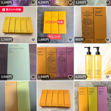
いいね！
いいね！
3,100
円
6,200
円
3,200
円
最大10%対象
いいね！
いいね！
1,700
円
1,680
円
860
円
いいね！
いいね！
3,500
円
1,540
円
4,050
円