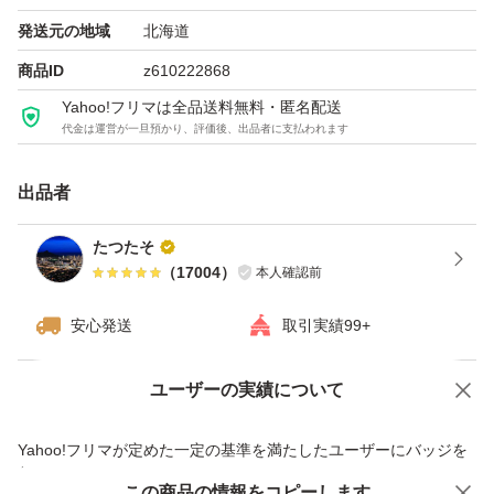
能です。ご購入前にコメントいただければ対応させていた
発送元の地域
北海道
だきます。
商品ID
z610222868
Yahoo!フリマは全品送料無料・匿名配送
代金は運営が一旦預かり、評価後、出品者に支払われます
※新品未使用ではございますが、購入時より擦り傷などが
ある場合がございますので、ご了承のうえご購入頂きます
出品者
ようお願い申し上げます。
たつたそ
（
17004
）
本人確認前
商品の説明
2016年の発売時に、第3のくすみの原因「肌ステイン」を
安心発送
取引実績99+
発見。
これを、クレンジングオイルに配合する美容オイルで洗い
ユーザーの実績について
価格の相談
商品への質問
流すことに成功し、これまでに累計1,250万本を売り上げ
商品への質問からの値下げ交渉、不適切なカテゴリ変更依頼は禁止です
Yahoo!フリマが定めた一定の基準を満たしたユーザーにバッジを
る大ヒット商品。
付与しています
そしてこのたび、大人の肌のゴワつきと、それによるくす
この商品をみている人にオススメ
この商品の情報をコピーします