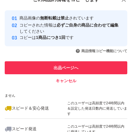
安心取引出品者
みをケアすべく研究を進めたところ、摩擦によって、硬い
最大10%対象
最大10%対象
最大10%対象
Yahoo!フリマの基準をクリアした安
安心取引出品者
角質が増える現象を発見。
商品画像の
無断転載は禁止
されています
心・安全なユーザーです
コピーされた情報は
必ずご自身の商品に合わせて編集
摩擦ダメージを生みやすいクレンジングで、ゴワつきをケ
取引実績
してください
アできないかと、逆転の発想にチャレンジ。
コピーは
1商品につき1回
です
このユーザーはYahoo!フリマの取
取引実績◯+
いいね！
いいね！
3,100
円
3,200
円
9,000
円
引を完了させた実績があります
商品情報コピー機能について
角層をほぐし、やわらかく整えることで、次に使うスキン
最大10%対象
最大10%対象
最大10%対象
このユーザーは他フリマサービス
ケアの浸透を高め、透明感までもたらす美容クレンジング
他フリマ実績◯+
出品ページへ
での取引実績があります
へ進化。
キャンセル
スピード&安心発送
肌表面をやわらかくほぐすことで、くすみ*2のベールまで
いいね！
いいね！
3,100
※このバッジは実績に基づく表示であり、発送を保証しているものではあり
円
3,100
円
3,100
円
クリアに。
ません
最大10%対象
極限まで摩擦を抑えるために考えられた処方の数々。
このユーザーは高頻度で24時間以内
スピード＆安心発送
＆設定した発送日数内に発送していま
8種の美容オイルで素肌の透明感に働きかける。フィルム
す
タイプのメイクも軽く落とせる、クレンジング力アップ。
このユーザーは高頻度で24時間以内
スピード発送
濡れた手でも使える。W洗顔不要。まつエクOK。
に発送しています