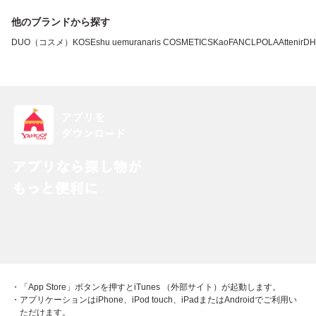
他のブランドから探す
DUO（コスメ）
KOSE
shu uemura
naris COSMETICS
Kao
FANCL
POLA
Attenir
DH
・「App Store」ボタンを押すとiTunes （外部サイト）が起動します。
・アプリケーションはiPhone、iPod touch、iPadまたはAndroidでご利用い
ただけます。