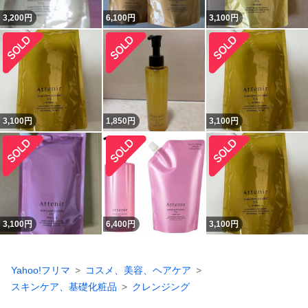
3,200
円
6,100
円
3,100
円
3,100
円
1,850
円
3,100
円
3,100
円
6,400
円
3,100
円
Yahoo!フリマ
コスメ、美容、ヘアケア
スキンケア、基礎化粧品
クレンジング