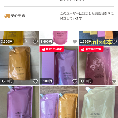
いいね！
いいね！
3,100
円
3,100
円
6,100
円
このユーザーは設定した発送日数内に
対応肌質:全肌質
安心発送
発送しています
・お肌のくすみが気になる方
・毛穴の汚れが気になる方
・しっかりメイクを素早く落としたい方
いいね！
いいね！
3,500
円
3,400
円
1,550
円
・お風呂場で濡れた手で使いたい方
最大10%対象
最大10%対象
・W洗顔したくない方
使い方
いいね！
いいね！
3,200
円
5,100
円
3,100
円
3プッシュ分程度を手に取り、やさしくマッサージするよ
うにメイクとなじませた後、水またはぬるま湯で洗い流し