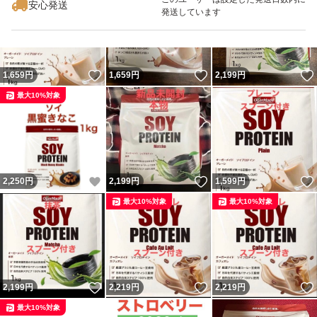
安心発送
発送しています
いいね！
いいね！
1,659
円
1,659
円
2,199
円
最大10%対象
いいね！
いいね！
2,250
円
2,199
円
1,599
円
最大10%対象
最大10%対象
いいね！
いいね！
2,199
円
2,219
円
2,219
円
最大10%対象