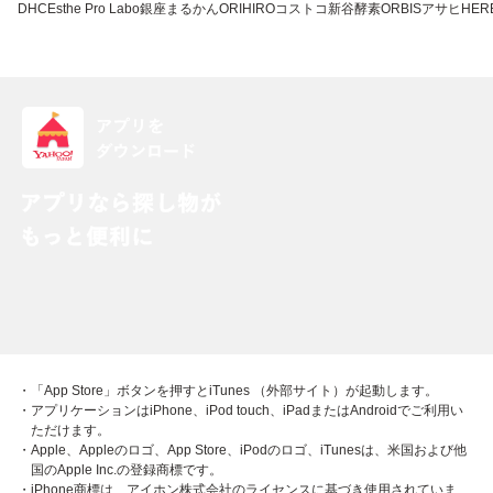
DHC
Esthe Pro Labo
銀座まるかん
ORIHIRO
コストコ
新谷酵素
ORBIS
アサヒ
HERB
・「App Store」ボタンを押すとiTunes （外部サイト）が起動します。
・アプリケーションはiPhone、iPod touch、iPadまたはAndroidでご利用い
ただけます。
・Apple、Appleのロゴ、App Store、iPodのロゴ、iTunesは、米国および他
国のApple Inc.の登録商標です。
・iPhone商標は、アイホン株式会社のライセンスに基づき使用されていま