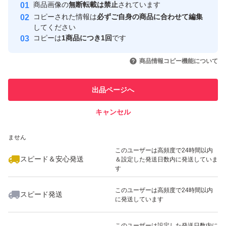
安心取引出品者
商品画像の
無断転載は禁止
されています
心・安全なユーザーです
コピーされた情報は
必ずご自身の商品に合わせて編集
x15
取引実績
してください
n6
コピーは
1商品につき1回
です
このユーザーはYahoo!フリマの取
取引実績◯+
いいね！
いいね！
2,250
s5
円
2,219
円
2,380
円
引を完了させた実績があります
商品情報コピー機能について
最大10%対象
最大10%対象
最大10%対象
このユーザーは他フリマサービス
4.7.3
他フリマ実績◯+
出品ページへ
での取引実績があります
キャンセル
スピード&安心発送
いいね！
いいね！
2,250
※このバッジは実績に基づく表示であり、発送を保証しているものではあり
円
4,680
円
1,680
円
ません
最大10%対象
このユーザーは高頻度で24時間以内
スピード＆安心発送
＆設定した発送日数内に発送していま
す
このユーザーは高頻度で24時間以内
スピード発送
に発送しています
いいね！
いいね！
2,280
円
2,777
円
2,219
円
最大10%対象
最大10%対象
このユーザーは設定した発送日数内に