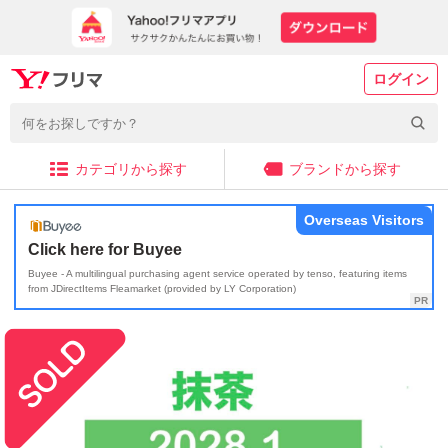
ログイン
カテゴリから探す
ブランドから探す
Overseas Visitors
Click here for Buyee
Buyee - A multilingual purchasing agent service operated by tenso, featuring items
from JDirectItems Fleamarket (provided by LY Corporation)