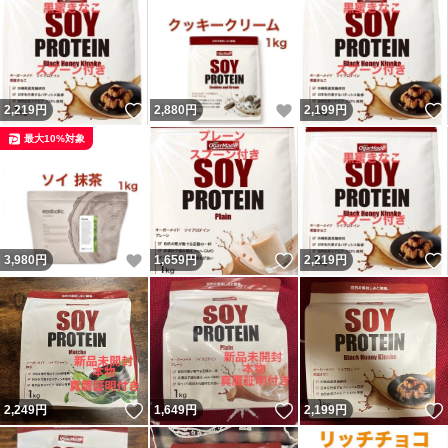
いいね！
いいね！
2,219
円
2,880
円
2,199
円
最大10%対象
いいね！
いいね！
3,980
円
1,659
円
2,219
円
いいね！
いいね！
2,249
円
1,649
円
2,199
円