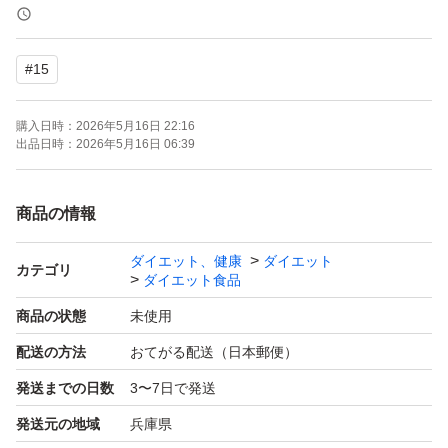
袋にダメージが発生する場合があります。
#
15
簡易包装の為、
開封時にカッターやハサミなど
購入日時：
2026年5月16日 22:16
刃物を使用する場合はご注意ください。
出品日時：
2026年5月16日 06:39
プロテイン
商品の情報
筋トレ
ダイエット、健康
ダイエット
ジム
カテゴリ
ダイエット食品
ダイエット
商品の状態
未使用
オーガーメイド
配送の方法
おてがる配送（日本郵便）
OgarMade
発送までの日数
3〜7日で発送
マッドプロテイン
発送元の地域
兵庫県
MAD