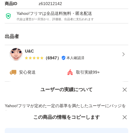
ソイプロテイン
商品ID
z610212142
トレーニング
Yahoo!フリマは全品送料無料・匿名配送
代金は運営が一旦預かり、評価後、出品者に支払われます
おうちトレーニング
ワークアウト
出品者
シェイプアップ
スリムボディ
U&C
（
6947
）
本人確認済
エクササイズ
ヨガ
安心発送
取引実績99+
ボディメイク
栄養
ユーザーの実績について
価格の相談
商品への質問
健康
商品への質問からの値下げ交渉、不適切なカテゴリ変更依頼は禁止です
Yahoo!フリマが定めた一定の基準を満たしたユーザーにバッジを
ビタミン
付与しています
この商品をみている人にオススメ
この商品の情報をコピーします
安心取引出品者
U&C
最大10%対象
最大10%対象
最大10%対象
Yahoo!フリマの基準をクリアした安