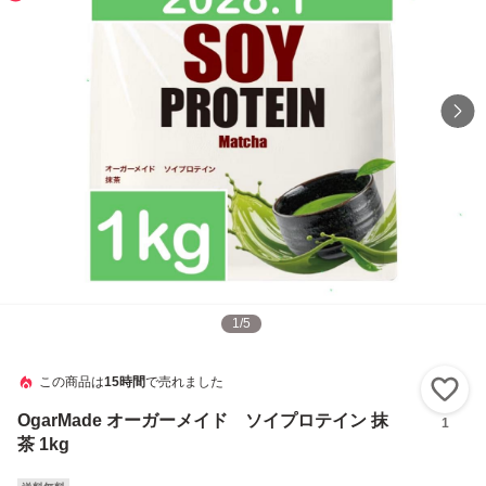
1
/
5
この商品は
15時間
で売れました
い
OgarMade オーガーメイド ソイプロテイン 抹
1
茶 1kg