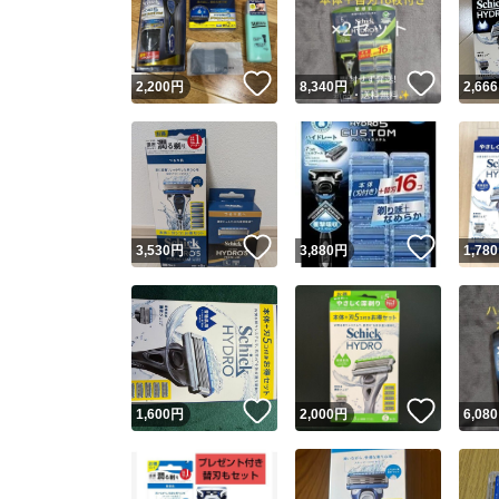
いいね！
いいね
2,200
円
8,340
円
2,666
いいね！
いいね
3,530
円
3,880
円
1,780
Yaho
安心取引
安心
いいね！
いいね
1,600
円
2,000
円
6,080
取引実績
取引