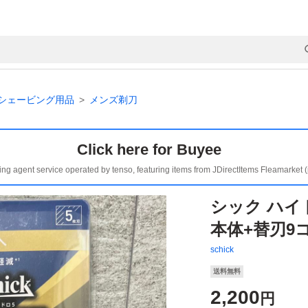
シェービング用品
メンズ剃刀
Click here for Buyee
ing agent service operated by tenso, featuring items from JDirectItems Fleamarket 
シック ハイ
本体+替刃9
schick
送料無料
2,200
円