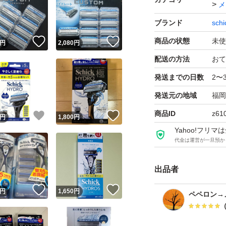
メ
ブランド
schi
！
いいね！
いいね！
商品の状態
未使
円
2,080
円
配送の方法
おて
発送までの日数
2〜
発送元の地域
福岡
商品ID
z61
！
いいね！
いいね！
円
1,800
円
Yahoo!フリ
代金は運営が一旦預か
出品者
！
いいね！
いいね！
円
1,650
円
ペペロン→