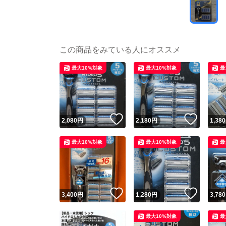
この商品をみている人にオススメ
最大10%対象
最大10%対象
最
いいね！
いいね
2,080
円
2,180
円
1,380
最大10%対象
最大10%対象
最
いいね！
いいね
3,400
円
1,280
円
3,780
最大10%対象
最