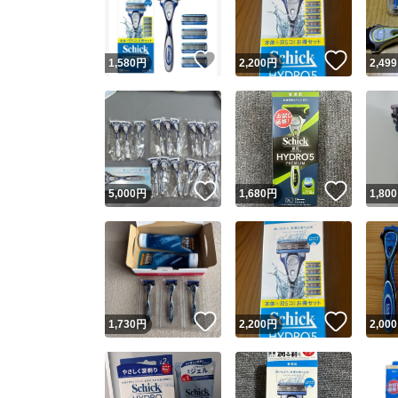
他フ
いいね！
いいね
1,580
円
2,200
円
2,499
スピード
※このバッ
スピ
いいね！
いいね
5,000
円
1,680
円
1,800
スピ
安心
いいね！
いいね
1,730
円
2,200
円
2,000