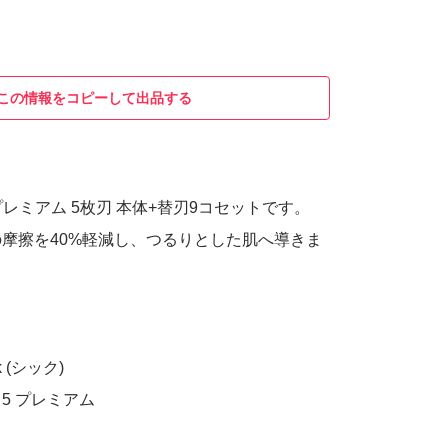
この情報をコピーして出品する
プレミアム 5枚刃 本体+替刃9コセットです。
摩擦を40%軽減し、つるりとした肌へ導きま
。
 (シック)
5 プレミアム