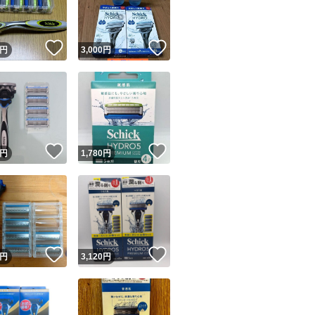
商品情報コピー機
リマ実績◯+
このユーザーは他フリマサービスでの取引実績があります
！
いいね！
いいね！
円
3,000
円
出品ページへ
&安心発送
キャンセル
ジは実績に基づく表示であり、発送を保証しているものではありません
このユーザーは高頻度で24時間以内＆設定した発送日数内に
ード＆安心発送
ます
！
いいね！
いいね！
円
1,780
円
ード発送
このユーザーは高頻度で24時間以内に発送しています
発送
このユーザーは設定した発送日数内に発送しています
！
いいね！
いいね！
円
3,120
円