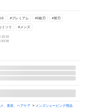
刃9コ
使用
ロ5
#
プレミアム
#
5枚刃
#
替刃
ー系
カミソリ
#
メンズ
たします。
10:10
03:26
メ、美容、ヘアケア
メンズシェービング用品