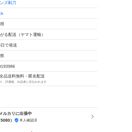
ンズ剃刀
ck
用
がる配送（ヤマト運輸）
3日で発送
県
0193986
マは全品送料無料・匿名配送
り、評価後、出品者に支払われます
メルカリに出張中
（
5080
）
本人確認済