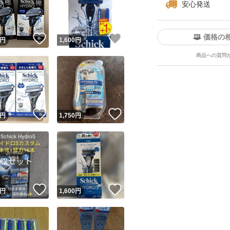
安心発送
価格の
！
いいね！
いいね！
円
1,600
円
商品への質問
ユーザーの実績について
！
いいね！
いいね！
円
1,750
円
o!フリマが定めた一定の基準を満たしたユーザーにバッジを付与しています
出品者
この商品の情報をコピーします
取引出品者
Yahoo!フリマの基準をクリアした安心・安全なユーザーです
！
いいね！
いいね！
商品画像の
無断転載は禁止
されています
円
1,600
円
コピーされた情報は
必ずご自身の商品に合わせて編集
してください
コピーは
1商品につき1回
です
実績◯+
このユーザーはYahoo!フリマの取引を完了させた実績があり