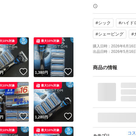
【内容量】本体+替
【商品の状態】未
#
シック
#
ハイド
【カラー】シルバ
#
シェービング
#
大10%対象
最大10%対象
よろしくお願いい
購入日時：
2026年6月16日 
出品日時：
2026年5月16日 
商品の情報
！
いいね！
いいね！
円
1,380
円
大10%対象
最大10%対象
！
いいね！
いいね！
円
1,280
円
大10%対象
最大10%対象
コス
カテゴリ