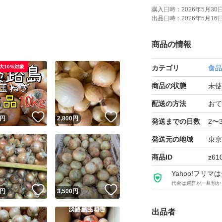
とか九州地方とか
購入日時：
2026年5月30日 
出品日時：
2026年5月16日 
下さい。このご連
商品の情報
大10%対象
カテゴリ
食品
商品の状態
未使
配送の方法
おて
！
いいね！
いいね！
円
2,800
円
発送までの日数
2〜
発送元の地域
東京
商品ID
z61
Yahoo!フリ
代金は運営が一旦預か
！
いいね！
いいね！
円
3,500
円
出品者