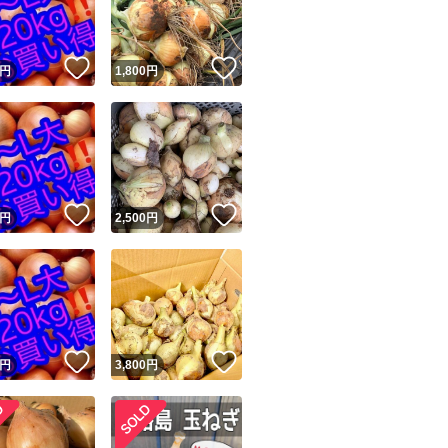
商品情報コピー機
リマ実績◯+
このユーザーは他フリマサービスでの取引実績があります
！
いいね！
いいね！
円
1,800
円
出品ページへ
&安心発送
キャンセル
ジは実績に基づく表示であり、発送を保証しているものではありません
このユーザーは高頻度で24時間以内＆設定した発送日数内に
ード＆安心発送
ます
！
いいね！
いいね！
円
2,500
円
ード発送
このユーザーは高頻度で24時間以内に発送しています
発送
このユーザーは設定した発送日数内に発送しています
！
いいね！
いいね！
円
3,800
円