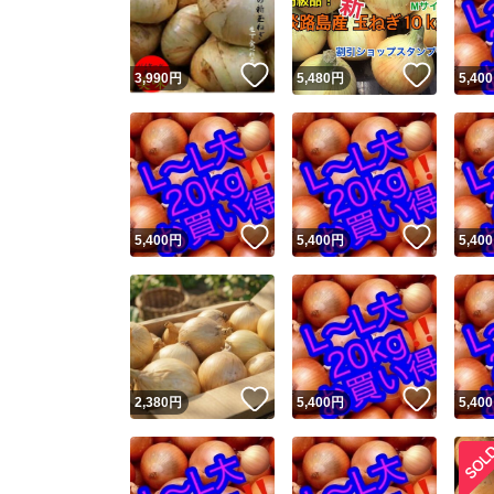
他フ
いいね！
いいね
3,990
円
5,480
円
5,400
スピード
※このバッ
スピ
いいね！
いいね
5,400
円
5,400
円
5,400
スピ
安心
いいね！
いいね
2,380
円
5,400
円
5,400