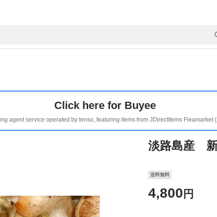
Click here for Buyee
ing agent service operated by tenso, featuring items from JDirectItems Fleamarket 
淡路島産 新
送料無料
4,800
円