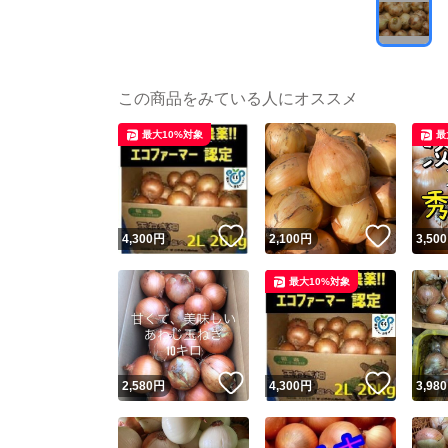
この商品をみている人にオススメ
最大10%対象
最
いいね！
いいね
4,300
円
2,100
円
3,500
最大10%対象
いいね！
いいね
2,580
円
4,300
円
3,980