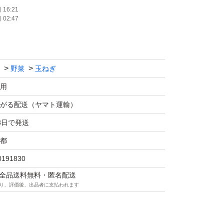
、アバウトでかまいません。これは必ず教えて
16:21
02:47
絡ない場合は、申し訳ありませんがトラブル回
野菜
玉ねぎ
用
がる配送（ヤマト運輸）
3日で発送
都
0191830
マは全品送料無料・匿名配送
り、評価後、出品者に支払われます