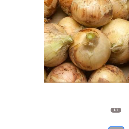
1
/
1