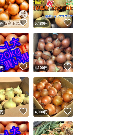
！
いいね！
いいね！
円
5,480
円
ユーザーの実績について
！
いいね！
いいね！
円
4,100
円
o!フリマが定めた一定の基準を満たしたユーザーにバッジを付与しています
出品者
この商品の情報をコピーします
取引出品者
Yahoo!フリマの基準をクリアした安心・安全なユーザーです
！
いいね！
いいね！
商品画像の
無断転載は禁止
されています
円
4,000
円
コピーされた情報は
必ずご自身の商品に合わせて編集
してください
コピーは
1商品につき1回
です
実績◯+
このユーザーはYahoo!フリマの取引を完了させた実績があり