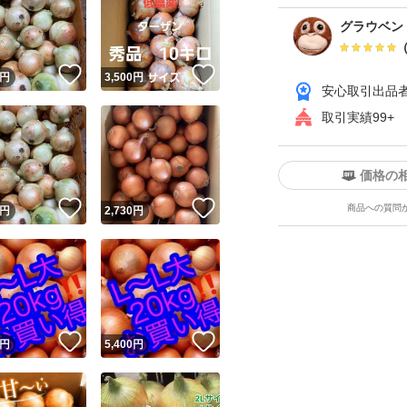
グラウベン
！
いいね！
いいね！
円
3,500
円
安心取引出品
取引実績99+
価格の
！
いいね！
いいね！
商品への質問
円
2,730
円
！
いいね！
いいね！
円
5,400
円