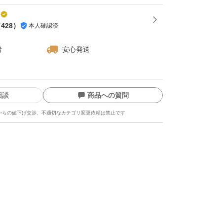
（
428
）
本人確認済
者
安心発送
相談
商品への質問
からの値下げ交渉、不適切なカテゴリ変更依頼は禁止です