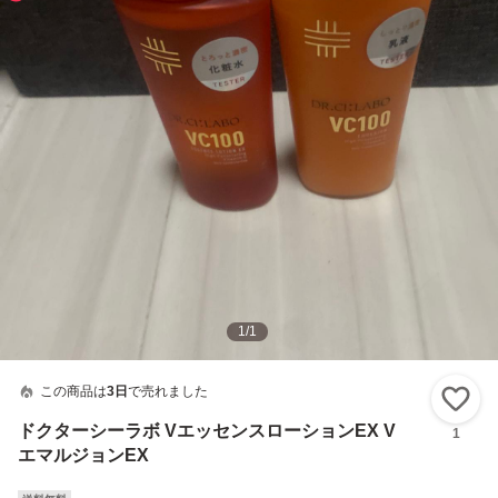
1
/
1
この商品は
3日
で売れました
い
ドクターシーラボ VエッセンスローションEX V
1
エマルジョンEX