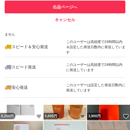
このユーザーは他フリマサービス
他フリマ実績◯+
出品ページへ
での取引実績があります
キャンセル
スピード&安心発送
いいね！
いいね！
5,000
※このバッジは実績に基づく表示であり、発送を保証しているものではあり
円
6,000
円
7,500
円
ません
このユーザーは高頻度で24時間以内
スピード＆安心発送
＆設定した発送日数内に発送していま
す
このユーザーは高頻度で24時間以内
スピード発送
に発送しています
いいね！
いいね！
6,000
円
3,050
円
5,210
円
このユーザーは設定した発送日数内に
安心発送
発送しています
いいね！
いいね！
6,200
円
5,600
円
3,900
円