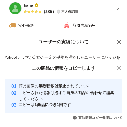
kana
（
285
）
本人確認前
安心発送
取引実績99+
ユーザーの実績について
価格の相談
商品への質問
商品への質問からの値下げ交渉、不適切なカテゴリ変更依頼は禁止です
Yahoo!フリマが定めた一定の基準を満たしたユーザーにバッジを
付与しています
この商品をみている人にオススメ
この商品の情報をコピーします
安心取引出品者
最大10%対象
Yahoo!フリマの基準をクリアした安
安心取引出品者
商品画像の
無断転載は禁止
されています
心・安全なユーザーです
コピーされた情報は
必ずご自身の商品に合わせて編集
取引実績
してください
コピーは
1商品につき1回
です
このユーザーはYahoo!フリマの取
取引実績◯+
いいね！
いいね！
5,250
円
4,300
円
2,700
円
引を完了させた実績があります
商品情報コピー機能について