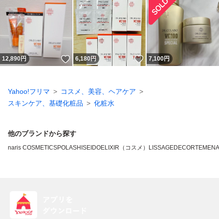
いいね！
いいね！
12,890
円
6,180
円
7,100
円
Yahoo!フリマ
コスメ、美容、ヘアケア
スキンケア、基礎化粧品
化粧水
他のブランドから探す
naris COSMETICS
POLA
SHISEIDO
ELIXIR（コスメ）
LISSAGE
DECORTE
MEN