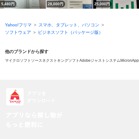
5,480
円
28,000
円
25,000
円
Yahoo!フリマ
スマホ、タブレット、パソコン
ソフトウェア
ビジネスソフト（パッケージ版）
他のブランドから探す
マイクロソフト
ソースネクスト
キングソフト
Adobe
ジャストシステム
Micron
App