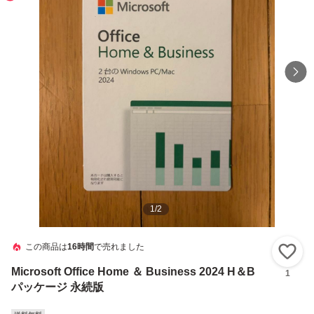
1
/
2
この商品は
16時間
で売れました
い
Microsoft Office Home ＆ Business 2024 H＆B
1
パッケージ 永続版