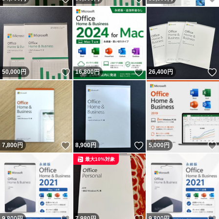
いいね！
いいね！
50,000
円
16,800
円
26,400
円
いいね！
いいね！
7,800
円
8,900
円
5,000
円
最大10%対象
いいね！
いいね！
9,800
円
7,980
円
9,800
円