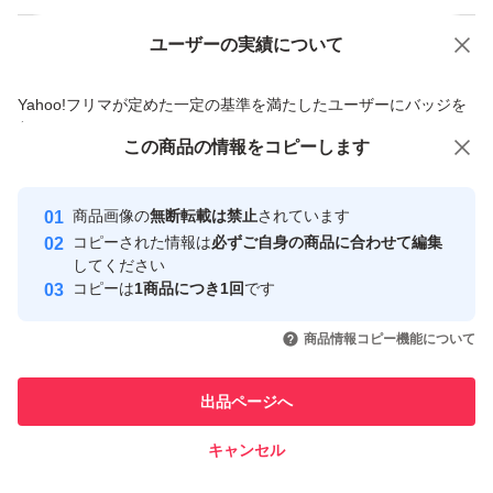
ユーザーの実績について
価格の相談
商品への質問
商品への質問からの値下げ交渉、不適切なカテゴリ変更依頼は禁止です
Yahoo!フリマが定めた一定の基準を満たしたユーザーにバッジを
付与しています
この商品をみている人にオススメ
この商品の情報をコピーします
安心取引出品者
Yahoo!フリマの基準をクリアした安
安心取引出品者
商品画像の
無断転載は禁止
されています
心・安全なユーザーです
コピーされた情報は
必ずご自身の商品に合わせて編集
取引実績
してください
コピーは
1商品につき1回
です
このユーザーはYahoo!フリマの取
取引実績◯+
いいね！
いいね！
22,800
円
24,800
円
29,500
円
引を完了させた実績があります
商品情報コピー機能について
最大10%対象
このユーザーは他フリマサービス
他フリマ実績◯+
出品ページへ
での取引実績があります
キャンセル
スピード&安心発送
いいね！
いいね！
25,000
※このバッジは実績に基づく表示であり、発送を保証しているものではあり
円
9,800
円
34,800
円