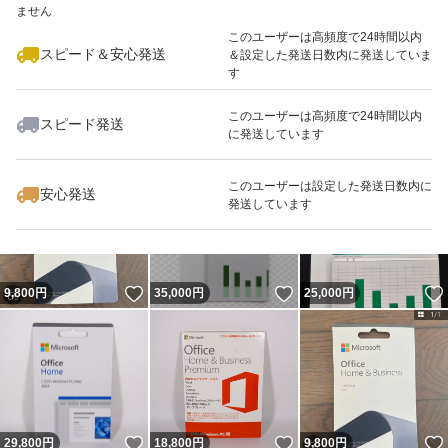
ません
このユーザーは高頻度で24時間以内
スピード＆安心発送
＆設定した発送日数内に発送していま
す
このユーザーは高頻度で24時間以内
スピード発送
に発送しています
いいね！
いいね！
25,500
円
7,500
円
32,800
円
このユーザーは設定した発送日数内に
安心発送
発送しています
いいね！
いいね！
9,800
円
35,000
円
25,000
円
いいね！
いいね！
29,800
円
18,800
円
9,800
円