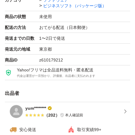
カテゴリ
ソフトウェア
ビジネスソフト（パッケージ版）
商品の状態
未使用
配送の方法
おてがる配送（日本郵便）
発送までの日数
1〜2日で発送
発送元の地域
東京都
商品ID
z610179212
Yahoo!フリマは全品送料無料・匿名配送
代金は運営が一旦預かり、評価後、出品者に支払われます
出品者
yum********
（
202
）
本人確認前
安心発送
取引実績99+