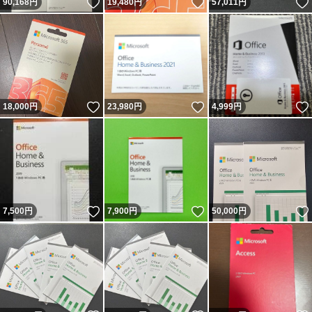
いいね！
いいね！
90,168
円
19,480
円
57,011
円
いいね！
いいね！
18,000
円
23,980
円
4,999
円
いいね！
いいね！
7,500
円
7,900
円
50,000
円