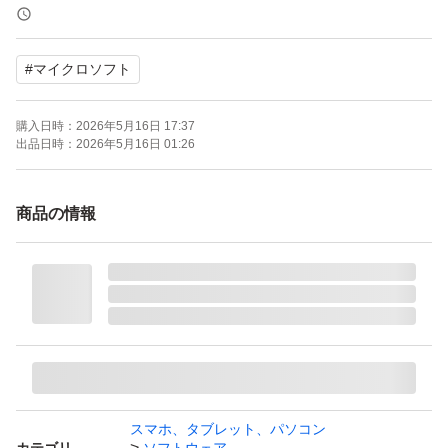
Microsoft Office Home＆Business 2024 最新 永続版 POSA
#
マイクロソフト
カード版 Windows11、10/mac対応 PC2台
購入日時：
2026年5月16日 17:37
出品日時：
2026年5月16日 01:26
商品の情報
スマホ、タブレット、パソコン