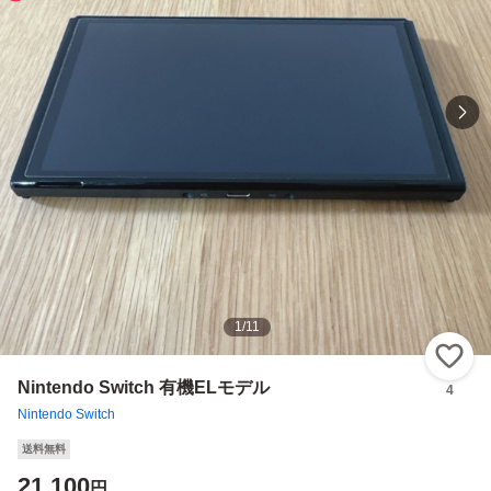
1
/
11
い
Nintendo Switch 有機ELモデル
4
Nintendo Switch
送料無料
21,100
円