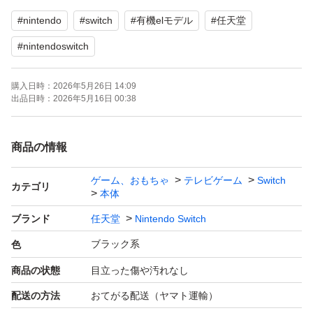
初期化済み
#
nintendo
#
switch
#
有機elモデル
#
任天堂
液晶には保護フィルムが貼られています。貼ったまま発送
#
nintendoswitch
いたします。
購入日時：
2026年5月26日 14:09
出品日時：
2026年5月16日 00:38
目立つ傷やスレ、汚れ等見られません。
商品の情報
中古品ご理解のうえご購入よろしくお願いいたします。
神経質な方、完璧をお求めの方はお控えください。
ゲーム、おもちゃ
テレビゲーム
Switch
カテゴリ
本体
ブランド
任天堂
Nintendo Switch
ご覧いただきありがとうございます。
ブラック系
色
商品の状態
目立った傷や汚れなし
配送の方法
おてがる配送（ヤマト運輸）