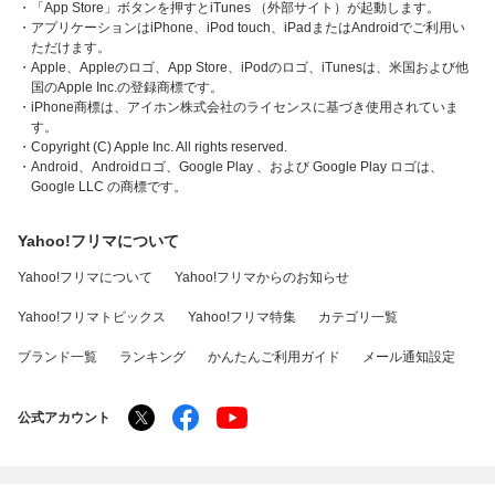
・「App Store」ボタンを押すとiTunes （外部サイト）が起動します。
・アプリケーションはiPhone、iPod touch、iPadまたはAndroidでご利用い
ただけます。
・Apple、Appleのロゴ、App Store、iPodのロゴ、iTunesは、米国および他
国のApple Inc.の登録商標です。
・iPhone商標は、アイホン株式会社のライセンスに基づき使用されていま
す。
・Copyright (C) Apple Inc. All rights reserved.
・Android、Androidロゴ、Google Play 、および Google Play ロゴは、
Google LLC の商標です。
Yahoo!フリマについて
Yahoo!フリマについて
Yahoo!フリマからのお知らせ
Yahoo!フリマトピックス
Yahoo!フリマ特集
カテゴリ一覧
ブランド一覧
ランキング
かんたんご利用ガイド
メール通知設定
公式アカウント