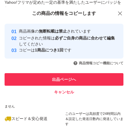
Yahoo!フリマが定めた一定の基準を満たしたユーザーにバッジを
付与しています
この商品をみている人にオススメ
この商品の情報をコピーします
安心取引出品者
最大10%対象
Yahoo!フリマの基準をクリアした安
安心取引出品者
商品画像の
無断転載は禁止
されています
心・安全なユーザーです
コピーされた情報は
必ずご自身の商品に合わせて編集
取引実績
してください
コピーは
1商品につき1回
です
このユーザーはYahoo!フリマの取
取引実績◯+
いいね！
いいね！
21,000
円
23,900
円
23,000
円
引を完了させた実績があります
商品情報コピー機能について
このユーザーは他フリマサービス
他フリマ実績◯+
出品ページへ
での取引実績があります
キャンセル
スピード&安心発送
いいね！
いいね！
22,400
※このバッジは実績に基づく表示であり、発送を保証しているものではあり
円
22,980
円
21,800
円
ません
このユーザーは高頻度で24時間以内
スピード＆安心発送
＆設定した発送日数内に発送していま
す