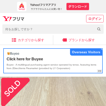
ログイン
カテゴリから探す
ブランドから探す
Overseas Visitors
Click here for Buyee
Buyee - A multilingual purchasing agent service operated by tenso, featuring items
from JDirectItems Fleamarket (provided by LY Corporation)