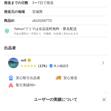
発送までの日数
3〜7日で発送
発送元の地域
宮城県
商品ID
z610169770
Yahoo!フリマは全品送料無料・匿名配送
代金は運営が一旦預かり、評価後、出品者に支払われます
出品者
roll
（
176
）
本人確認済
安心取引出品者
安心発送
取引実績99+
ユーザーの実績について
価格の相談
商品への質問
商品への質問からの値下げ交渉、不適切なカテゴリ変更依頼は禁止です