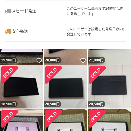
このユーザーは高頻度で24時間以内
スピード発送
に発送しています
いいね！
いいね！
24,500
円
19,500
円
22,500
円
このユーザーは設定した発送日数内に
安心発送
発送しています
いいね！
いいね！
19,980
円
28,000
円
21,000
円
18,500
円
20,500
円
20,500
円