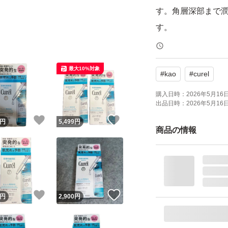
す。角層深部まで
す。
よろしくお願いい
最大10%対象
#
kao
#
curel
購入日時：
2026年5月16日 
出品日時：
2026年5月16日 
！
いいね！
いいね！
円
5,499
円
商品の情報
！
いいね！
いいね！
円
2,900
円