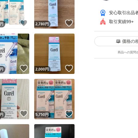
安心取引出品
取引実績99+
！
いいね！
いいね！
円
2,780
円
価格の
商品への質問
ユーザーの実績について
！
いいね！
いいね！
円
2,000
円
o!フリマが定めた一定の基準を満たしたユーザーにバッジを付与しています
出品者
この商品の情報をコピーします
取引出品者
Yahoo!フリマの基準をクリアした安心・安全なユーザーです
！
いいね！
いいね！
商品画像の
無断転載は禁止
されています
円
5,750
円
コピーされた情報は
必ずご自身の商品に合わせて編集
してください
コピーは
1商品につき1回
です
実績◯+
このユーザーはYahoo!フリマの取引を完了させた実績があり