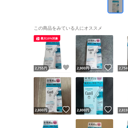
この商品をみている人にオススメ
最大10%対象
いいね！
いいね
2,755
円
2,900
円
2,754
いいね！
いいね
2,800
円
2,800
円
2,819