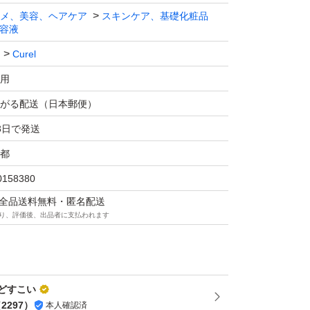
メ、美容、ヘアケア
スキンケア、基礎化粧品
容液
Curel
用
がる配送（日本郵便）
3日で発送
都
0158380
マは全品送料無料・匿名配送
り、評価後、出品者に支払われます
どすこい
（
2297
）
本人確認済