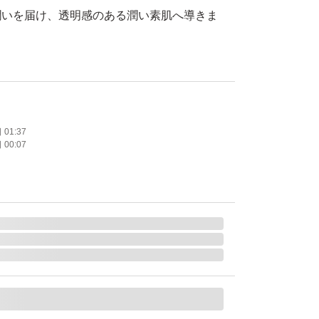
潤いを届け、透明感のある潤い素肌へ導きま
たします。
01:37
00:07