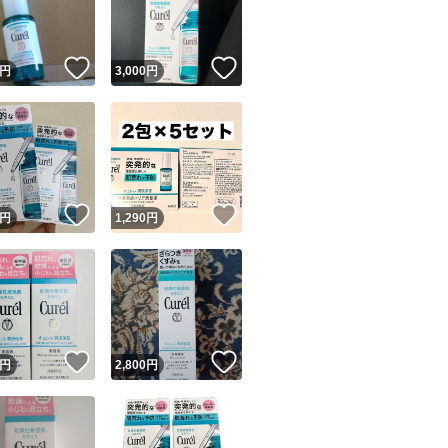
商品情報コピー機
リマ実績◯+
このユーザーは他フリマサービスでの取引実績があります
！
いいね！
いいね！
円
3,000
円
出品ページへ
&安心発送
キャンセル
ジは実績に基づく表示であり、発送を保証しているものではありません
このユーザーは高頻度で24時間以内＆設定した発送日数内に
ード＆安心発送
ます
！
いいね！
いいね！
円
1,290
円
ード発送
このユーザーは高頻度で24時間以内に発送しています
発送
このユーザーは設定した発送日数内に発送しています
！
いいね！
いいね！
円
2,800
円