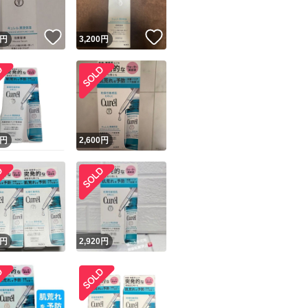
！
いいね！
いいね！
円
3,200
円
円
2,600
円
円
2,920
円