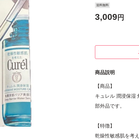
送料無料
3,009
円
商品説明
【商品】
キュレル 潤浸保湿
部外品です。
【特徴】
乾燥性敏感肌を考