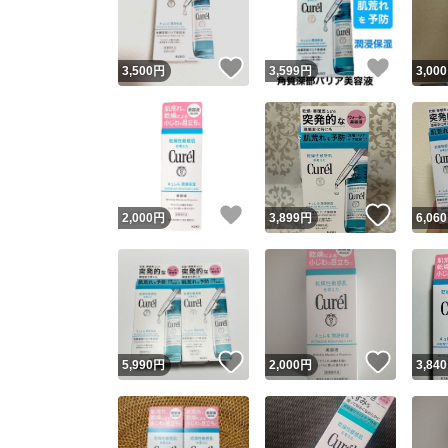
他フ
いいね！
いいね
3,500
円
3,599
円
3,000
スピード
※このバッ
スピ
いいね！
いいね
2,000
円
3,899
円
6,060
スピ
安心
いいね！
いいね
5,990
円
2,000
円
3,840