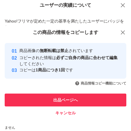
ユーザーの実績について
価格の相談
商品への質問
商品への質問からの値下げ交渉、不適切なカテゴリ変更依頼は禁止です
Yahoo!フリマが定めた一定の基準を満たしたユーザーにバッジを
付与しています
この商品をみている人にオススメ
この商品の情報をコピーします
安心取引出品者
最大10%対象
Yahoo!フリマの基準をクリアした安
安心取引出品者
商品画像の
無断転載は禁止
されています
心・安全なユーザーです
コピーされた情報は
必ずご自身の商品に合わせて編集
取引実績
してください
コピーは
1商品につき1回
です
このユーザーはYahoo!フリマの取
取引実績◯+
いいね！
いいね！
1,290
円
2,200
円
1,290
円
引を完了させた実績があります
商品情報コピー機能について
最大10%対象
最大10%対象
このユーザーは他フリマサービス
他フリマ実績◯+
出品ページへ
での取引実績があります
キャンセル
スピード&安心発送
いいね！
いいね！
1,250
※このバッジは実績に基づく表示であり、発送を保証しているものではあり
円
1,100
円
1,200
円
ません
最大10%対象
最大10%対象
最大10%対象