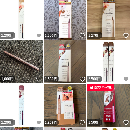
いいね！
いいね！
1,290
円
1,350
円
1,170
円
いいね！
いいね！
1,000
円
1,580
円
2,500
円
最大10%対象
いいね！
いいね！
1,290
円
1,209
円
1,500
円