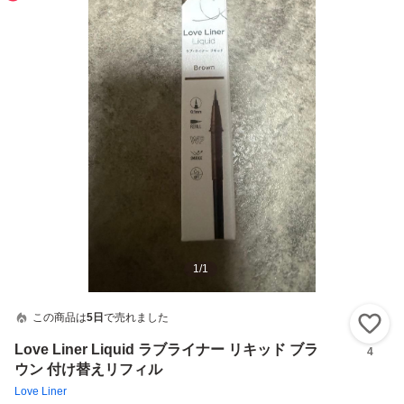
1
/
1
この商品は
5日
で売れました
い
Love Liner Liquid ラブライナー リキッド ブラ
4
ウン 付け替えリフィル
Love Liner