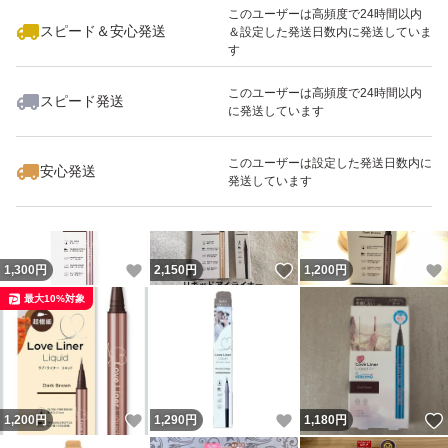
このユーザーは高頻度で24時間以内
スピード＆安心発送
＆設定した発送日数内に発送していま
す
このユーザーは高頻度で24時間以内
スピード発送
に発送しています
いいね！
いいね！
1,290
円
1,250
円
2,100
円
最大10%対象
このユーザーは設定した発送日数内に
安心発送
発送しています
いいね！
いいね！
1,300
円
2,150
円
1,200
円
最大10%対象
いいね！
いいね！
1,200
円
1,290
円
1,180
円