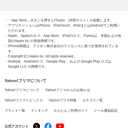
・「App Store」ボタンを押すとiTunes （外部サイト）が起動します。
・アプリケーションはiPhone、iPod touch、iPadまたはAndroidでご利用い
ただけます。
・Apple、Appleのロゴ、App Store、iPodのロゴ、iTunesは、米国および他
国のApple Inc.の登録商標です。
・iPhone商標は、アイホン株式会社のライセンスに基づき使用されていま
す。
・Copyright (C) Apple Inc. All rights reserved.
・Android、Androidロゴ、Google Play 、および Google Play ロゴは、
Google LLC の商標です。
Yahoo!フリマについて
Yahoo!フリマについて
Yahoo!フリマからのお知らせ
Yahoo!フリマトピックス
Yahoo!フリマ特集
カテゴリ一覧
ブランド一覧
ランキング
かんたんご利用ガイド
メール通知設定
公式アカウント