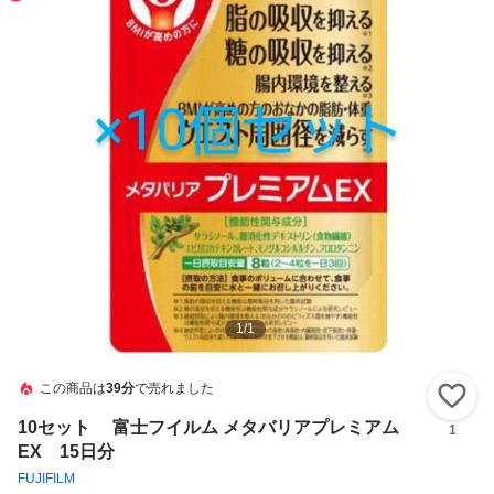
1
/
1
この商品は
39分
で売れました
い
10セット 富士フイルム メタバリアプレミアム
1
EX 15日分
FUJIFILM