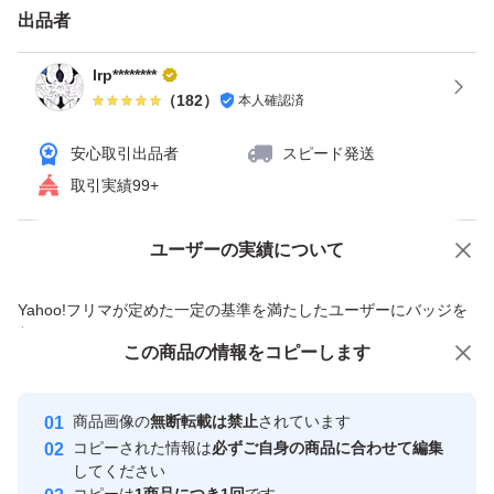
出品者
lrp********
（
182
）
本人確認済
安心取引出品者
スピード発送
取引実績99+
ユーザーの実績について
価格の相談
商品への質問
商品への質問からの値下げ交渉、不適切なカテゴリ変更依頼は禁止です
Yahoo!フリマが定めた一定の基準を満たしたユーザーにバッジを
付与しています
この商品をみている人にオススメ
この商品の情報をコピーします
安心取引出品者
最大10%対象
最大10%対象
最大10%対象
Yahoo!フリマの基準をクリアした安
安心取引出品者
商品画像の
無断転載は禁止
されています
心・安全なユーザーです
コピーされた情報は
必ずご自身の商品に合わせて編集
取引実績
してください