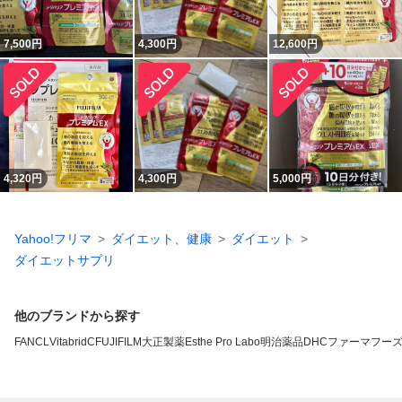
7,500
円
4,300
円
12,600
円
4,320
円
4,300
円
5,000
円
Yahoo!フリマ
ダイエット、健康
ダイエット
ダイエットサプリ
他のブランドから探す
FANCL
VitabridC
FUJIFILM
大正製薬
Esthe Pro Labo
明治薬品
DHC
ファーマフー