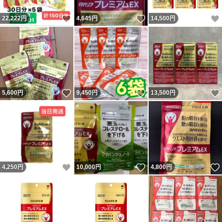
いいね！
いいね！
22,222
円
4,645
円
14,500
円
いいね！
いいね！
5,600
円
9,450
円
13,500
円
いいね！
いいね！
4,250
円
10,000
円
4,800
円