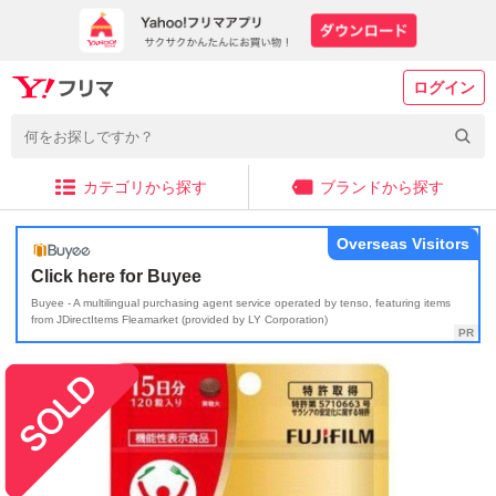
ログイン
カテゴリから探す
ブランドから探す
Overseas Visitors
Click here for Buyee
Buyee - A multilingual purchasing agent service operated by tenso, featuring items
from JDirectItems Fleamarket (provided by LY Corporation)