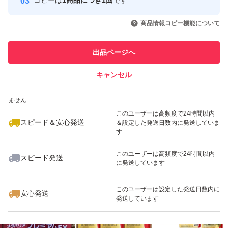
コピーは
1商品につき1回
です
このユーザーはYahoo!フリマの取
取引実績◯+
いいね！
いいね！
8,300
円
8,599
円
4,300
円
引を完了させた実績があります
商品情報コピー機能について
最大10%対象
このユーザーは他フリマサービス
他フリマ実績◯+
出品ページへ
での取引実績があります
キャンセル
スピード&安心発送
いいね！
いいね！
4,400
※このバッジは実績に基づく表示であり、発送を保証しているものではあり
円
4,330
円
12,800
円
ません
最大10%対象
最大10%対象
このユーザーは高頻度で24時間以内
スピード＆安心発送
＆設定した発送日数内に発送していま
す
このユーザーは高頻度で24時間以内
スピード発送
に発送しています
いいね！
いいね！
4,399
円
20,280
円
4,300
円
最大10%対象
このユーザーは設定した発送日数内に
安心発送
発送しています