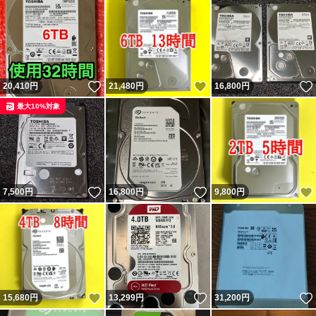
いいね！
いいね！
20,410
円
21,480
円
16,800
円
最大10%対象
いいね！
いいね！
7,500
円
16,800
円
9,800
円
いいね！
いいね！
15,680
円
13,299
円
31,200
円