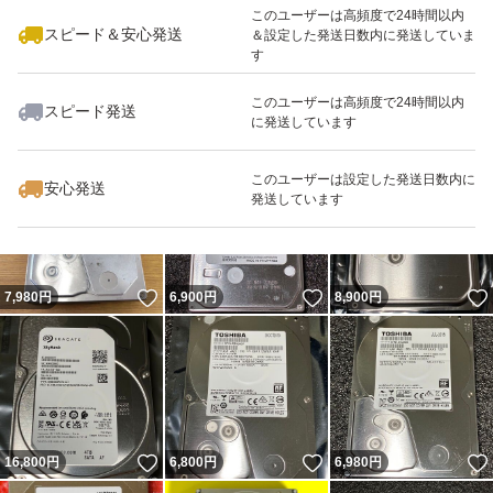
このユーザーは高頻度で24時間以内
スピード＆安心発送
＆設定した発送日数内に発送していま
す
このユーザーは高頻度で24時間以内
スピード発送
に発送しています
いいね！
いいね！
7,200
円
8,000
円
7,200
円
最大10%対象
最大10%対象
このユーザーは設定した発送日数内に
安心発送
発送しています
いいね！
いいね！
7,980
円
6,900
円
8,900
円
いいね！
いいね！
16,800
円
6,800
円
6,980
円