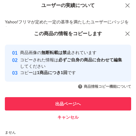
ユーザーの実績について
価格の相談
商品への質問
商品への質問からの値下げ交渉、不適切なカテゴリ変更依頼は禁止です
Yahoo!フリマが定めた一定の基準を満たしたユーザーにバッジを
付与しています
この商品をみている人にオススメ
この商品の情報をコピーします
安心取引出品者
Yahoo!フリマの基準をクリアした安
安心取引出品者
商品画像の
無断転載は禁止
されています
心・安全なユーザーです
コピーされた情報は
必ずご自身の商品に合わせて編集
取引実績
してください
コピーは
1商品につき1回
です
このユーザーはYahoo!フリマの取
取引実績◯+
いいね！
いいね！
14,800
円
9,799
円
16,660
円
引を完了させた実績があります
商品情報コピー機能について
このユーザーは他フリマサービス
他フリマ実績◯+
出品ページへ
での取引実績があります
キャンセル
スピード&安心発送
いいね！
いいね！
13,700
※このバッジは実績に基づく表示であり、発送を保証しているものではあり
円
13,800
円
18,800
円
ません
最大10%対象