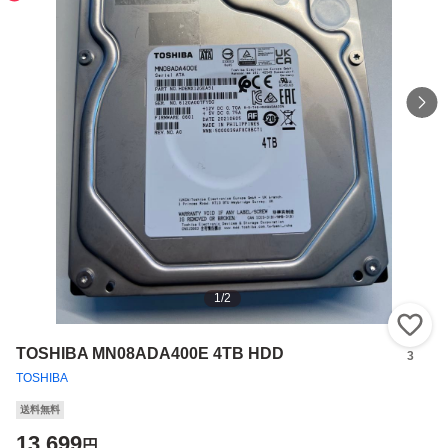
1
/
2
い
TOSHIBA MN08ADA400E 4TB HDD
3
TOSHIBA
送料無料
13,699
円