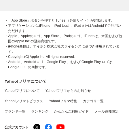
・「App Store」ボタンを押すとiTunes （外部サイト）が起動します。
・アプリケーションはiPhone、iPod touch、iPadまたはAndroidでご利用い
ただけます。
・Apple、Appleのロゴ、App Store、iPodのロゴ、iTunesは、米国および他
国のApple Inc.の登録商標です。
・iPhone商標は、アイホン株式会社のライセンスに基づき使用されていま
す。
・Copyright (C) Apple Inc. All rights reserved.
・Android、Androidロゴ、Google Play 、および Google Play ロゴは、
Google LLC の商標です。
Yahoo!フリマについて
Yahoo!フリマについて
Yahoo!フリマからのお知らせ
Yahoo!フリマトピックス
Yahoo!フリマ特集
カテゴリ一覧
ブランド一覧
ランキング
かんたんご利用ガイド
メール通知設定
公式アカウント