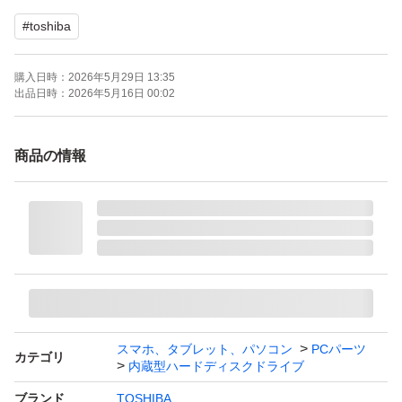
N08ADA400E
#
toshiba
ブランド：ー
購入日時：
2026年5月29日 13:35
出品日時：
2026年5月16日 00:02
商品の情報
スマホ、タブレット、パソコン
PCパーツ
カテゴリ
内蔵型ハードディスクドライブ
ブランド
TOSHIBA