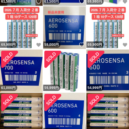
いいね！
いいね！
61,500
円
63,500
円
69,980
円
いいね！
いいね！
69,900
円
59,000
円
69,900
円
61,000
円
59,999
円
54,999
円