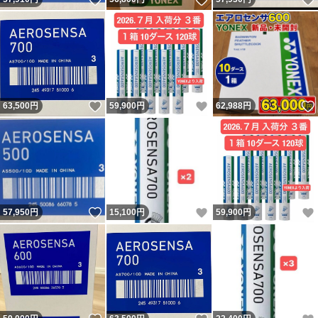
いいね！
いいね！
63,500
円
59,900
円
62,988
円
いいね！
いいね！
57,950
円
15,100
円
59,900
円