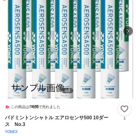
1
/
3
この商品は
7時間
で売れました
い
バドミントンシャトル エアロセンサ500 10ダー
1
ス No.3
YONEX