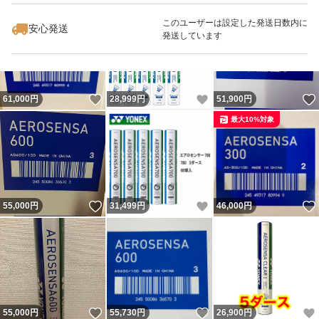
最大10%対象
このユーザーは設定した発送日数内に
安心発送
発送しています
いいね！
いいね！
61,000
円
28,999
円
51,900
円
最大10%対象
いいね！
いいね！
55,000
円
31,499
円
46,000
円
いいね！
いいね！
55,000
円
55,730
円
26,900
円