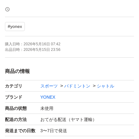
発送後のキャンセルは行いません。
購入前に質問等してください。
#
yonex
是非ご購入ください！
購入日時：
2026年5月16日 07:42
出品日時：
2026年5月15日 23:56
商品の情報
カテゴリ
スポーツ
バドミントン
シャトル
ブランド
YONEX
商品の状態
未使用
配送の方法
おてがる配送（ヤマト運輸）
発送までの日数
3〜7日で発送