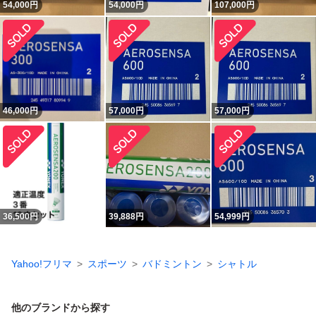
54,000
円
54,000
円
107,000
円
46,000
円
57,000
円
57,000
円
36,500
円
39,888
円
54,999
円
Yahoo!フリマ
スポーツ
バドミントン
シャトル
他のブランドから探す