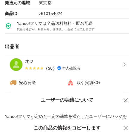
発送元の地域
東京都
商品ID
z610154024
Yahoo!フリマは全品送料無料・匿名配送
代金は運営が一旦預かり、評価後、出品者に支払われます
出品者
オフ
（
50
）
本人確認済
安心発送
取引実績50+
ユーザーの実績について
価格の相談
商品への質問
商品への質問からの値下げ交渉、不適切なカテゴリ変更依頼は禁止です
Yahoo!フリマが定めた一定の基準を満たしたユーザーにバッジを
付与しています
この商品をみている人にオススメ
この商品の情報をコピーします
安心取引出品者