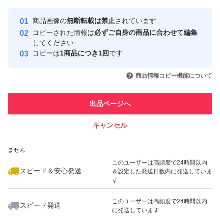
最大10%対象
最大10%対象
Yahoo!フリマの基準をクリアした安
安心取引出品者
商品画像の
無断転載は禁止
されています
心・安全なユーザーです
コピーされた情報は
必ずご自身の商品に合わせて編集
取引実績
してください
コピーは
1商品につき1回
です
このユーザーはYahoo!フリマの取
取引実績◯+
いいね！
いいね！
59,400
円
19,000
円
59,500
円
引を完了させた実績があります
商品情報コピー機能について
最大10%対象
このユーザーは他フリマサービス
他フリマ実績◯+
出品ページへ
での取引実績があります
キャンセル
スピード&安心発送
いいね！
いいね！
54,888
※このバッジは実績に基づく表示であり、発送を保証しているものではあり
円
59,400
円
54,999
円
ません
最大10%対象
このユーザーは高頻度で24時間以内
スピード＆安心発送
＆設定した発送日数内に発送していま
す
このユーザーは高頻度で24時間以内
スピード発送
に発送しています
いいね！
いいね！
55,000
円
24,900
円
59,800
円