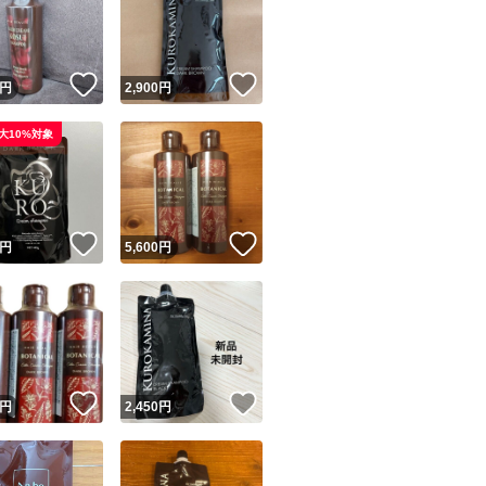
！
いいね！
いいね！
円
2,900
円
大10%対象
ユーザーの実績について
！
いいね！
いいね！
円
5,600
円
o!フリマが定めた一定の基準を満たしたユーザーにバッジを付与しています
出品者
この商品の情報をコピーします
取引出品者
Yahoo!フリマの基準をクリアした安心・安全なユーザーです
！
いいね！
いいね！
商品画像の
無断転載は禁止
されています
円
2,450
円
コピーされた情報は
必ずご自身の商品に合わせて編集
してください
コピーは
1商品につき1回
です
実績◯+
このユーザーはYahoo!フリマの取引を完了させた実績があり