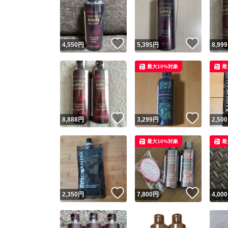
いいね！
いいね
4,550
円
5,395
円
8,999
最大10%対象
最
いいね！
いいね
8,888
円
3,299
円
2,500
最大10%対象
最
いいね！
いいね
2,350
円
7,800
円
4,000