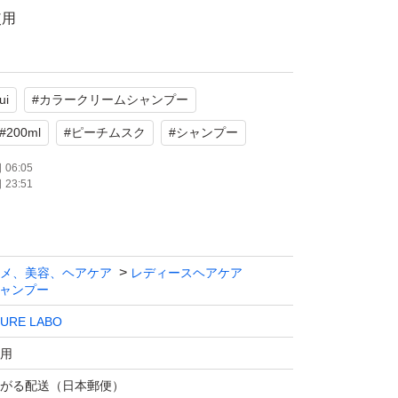
使用
たします。
ui
#
カラークリームシャンプー
値下げ不可
#
200ml
#
ピーチムスク
#
シャンプー
06:05
23:51
メ、美容、ヘアケア
レディースヘアケア
ャンプー
URE LABO
用
がる配送（日本郵便）