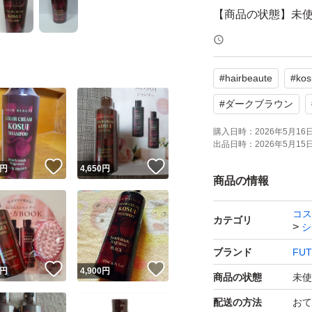
【商品の状態】未
よろしくお願いい
#
hairbeaute
#
kos
即購入大歓迎、お
#
ダークブラウン
購入日時：
2026年5月16日 
出品日時：
2026年5月15日 
！
いいね！
いいね！
円
4,650
円
商品の情報
コス
カテゴリ
シ
ブランド
FUT
！
いいね！
いいね！
円
4,900
円
商品の状態
未使
配送の方法
おて