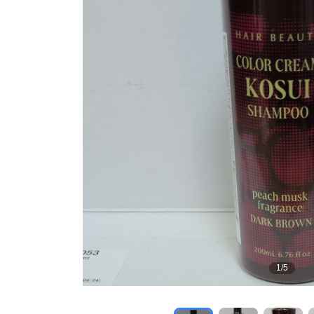
1
/
5