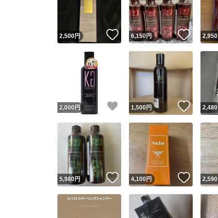
他フ
いいね！
いいね
2,500
円
6,150
円
2,950
スピード
※このバッ
スピ
いいね！
いいね
2,000
円
1,500
円
2,480
スピ
安心
いいね！
いいね
5,980
円
4,100
円
2,590