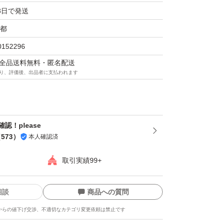
3日で発送
都
0152296
マは全品送料無料・匿名配送
り、評価後、出品者に支払われます
認！please
（
573
）
本人確認済
取引実績99+
相談
商品への質問
からの値下げ交渉、不適切なカテゴリ変更依頼は禁止です