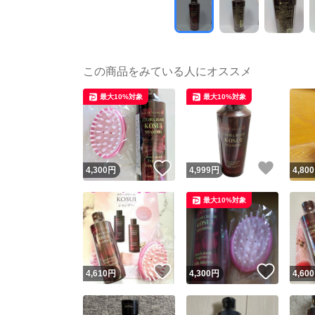
この商品をみている人にオススメ
最大10%対象
最大10%対象
いいね！
いいね
4,300
円
4,999
円
4,800
最大10%対象
いいね！
いいね
4,610
円
4,300
円
4,600