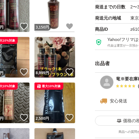
発送までの日数
2〜
発送元の地域
東京
！
いいね！
いいね！
円
3,150
円
商品ID
z61
Yahoo!フリ
大10%対象
代金は運営が一旦預か
出品者
！
いいね！
いいね！
円
8,999
円
竜※要在庫確
大10%対象
最大10%対象
安心発送
！
いいね！
いいね！
円
2,500
円
価格の
商品への質問