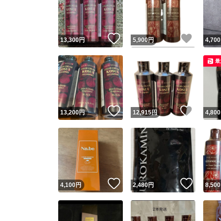
いいね！
いいね
13,300
円
5,900
円
4,700
最
いいね！
いいね
13,200
円
12,915
円
4,800
Yaho
安心取引
安心
いいね！
いいね
4,100
円
2,480
円
8,500
取引実績
取引