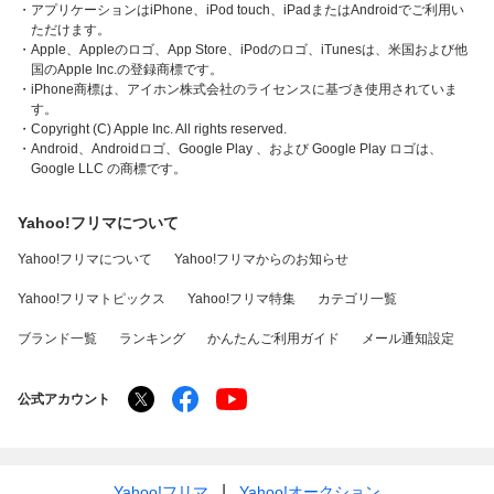
・アプリケーションはiPhone、iPod touch、iPadまたはAndroidでご利用い
ただけます。
・Apple、Appleのロゴ、App Store、iPodのロゴ、iTunesは、米国および他
国のApple Inc.の登録商標です。
・iPhone商標は、アイホン株式会社のライセンスに基づき使用されていま
す。
・Copyright (C) Apple Inc. All rights reserved.
・Android、Androidロゴ、Google Play 、および Google Play ロゴは、
Google LLC の商標です。
Yahoo!フリマについて
Yahoo!フリマについて
Yahoo!フリマからのお知らせ
Yahoo!フリマトピックス
Yahoo!フリマ特集
カテゴリ一覧
ブランド一覧
ランキング
かんたんご利用ガイド
メール通知設定
公式アカウント
Yahoo!フリマ
Yahoo!オークション