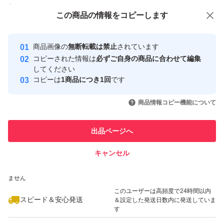
付与しています
この商品をみている人にオススメ
この商品の情報をコピーします
安心取引出品者
最大10%対象
最大10%対象
最大10%対象
Yahoo!フリマの基準をクリアした安
安心取引出品者
商品画像の
無断転載は禁止
されています
心・安全なユーザーです
コピーされた情報は
必ずご自身の商品に合わせて編集
取引実績
してください
コピーは
1商品につき1回
です
このユーザーはYahoo!フリマの取
取引実績◯+
いいね！
いいね！
8,000
円
7,400
円
7,700
円
引を完了させた実績があります
商品情報コピー機能について
最大10%対象
最大10%対象
最大10%対象
このユーザーは他フリマサービス
他フリマ実績◯+
出品ページへ
での取引実績があります
キャンセル
スピード&安心発送
いいね！
いいね！
7,100
※このバッジは実績に基づく表示であり、発送を保証しているものではあり
円
7,400
円
7,400
円
ません
最大10%対象
このユーザーは高頻度で24時間以内
スピード＆安心発送
＆設定した発送日数内に発送していま
す