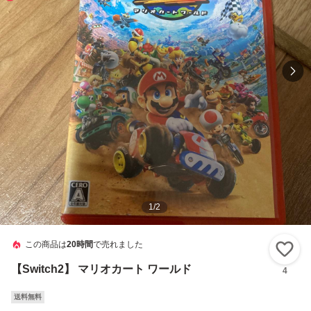
1
/
2
この商品は
20時間
で売れました
い
【Switch2】 マリオカート ワールド
4
送料無料