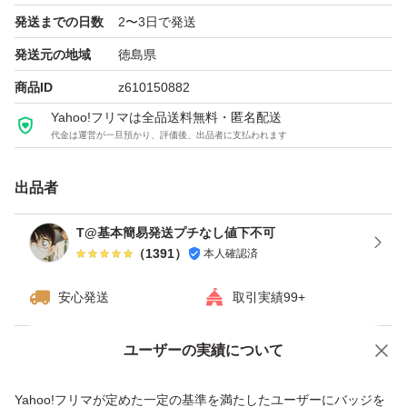
発送までの日数
2〜3日で発送
発送元の地域
徳島県
商品ID
z610150882
Yahoo!フリマは全品送料無料・匿名配送
代金は運営が一旦預かり、評価後、出品者に支払われます
出品者
T@基本簡易発送プチなし値下不可
（
1391
）
本人確認済
安心発送
取引実績99+
ユーザーの実績について
価格の相談
商品への質問
商品への質問からの値下げ交渉、不適切なカテゴリ変更依頼は禁止です
Yahoo!フリマが定めた一定の基準を満たしたユーザーにバッジを