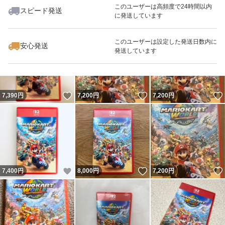
このユーザーは高頻度で24時間以内
スピード発送
に発送しています
いいね！
いいね！
7,200
円
7,299
円
7,350
円
このユーザーは設定した発送日数内に
安心発送
発送しています
いいね！
いいね！
7,390
円
7,200
円
7,200
円
いいね！
いいね！
7,400
円
8,000
円
7,200
円