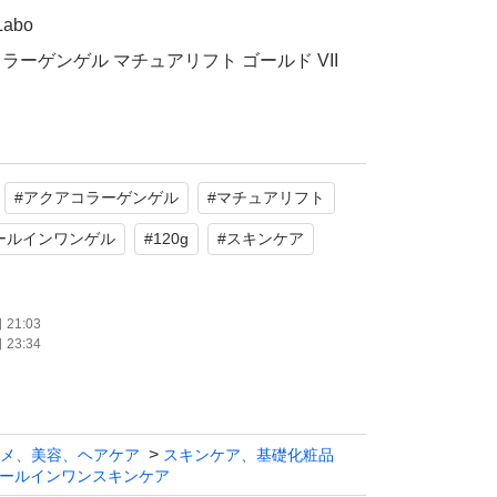
abo
ーゲンゲル マチュアリフト ゴールド VII
使用
に届きました。
#
アクアコラーゲンゲル
#
マチュアリフト
頂ける方はご検討を、よろしくお願いいたしま
ールインワンゲル
#
120g
#
スキンケア
21:03
23:34
メ、美容、ヘアケア
スキンケア、基礎化粧品
ールインワンスキンケア