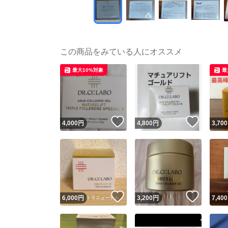
この商品をみている人にオススメ
最大10%対象
最
いいね！
いいね
4,000
円
4,800
円
3,700
いいね！
いいね
6,000
円
3,200
円
7,400