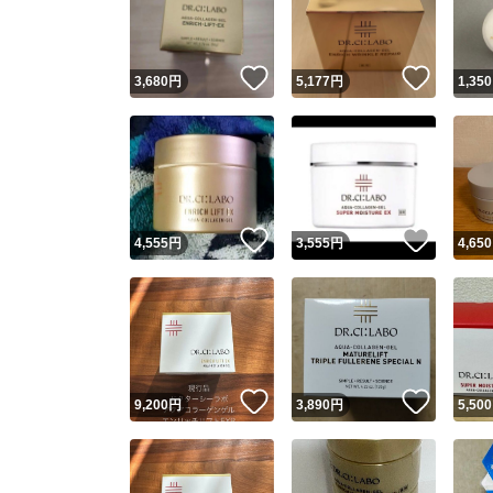
他フ
いいね！
いいね
3,680
円
5,177
円
1,350
スピード
※このバッ
スピ
いいね！
いいね
4,555
円
3,555
円
4,650
スピ
安心
いいね！
いいね
9,200
円
3,890
円
5,500