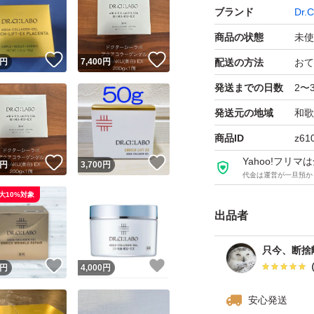
ブランド
Dr.
商品の状態
未使
！
いいね！
いいね！
円
7,400
円
配送の方法
おて
発送までの日数
2〜
発送元の地域
和歌
商品ID
z61
Yahoo!フリ
！
いいね！
いいね！
円
3,700
円
代金は運営が一旦預か
大10%対象
出品者
只今、断捨
！
いいね！
いいね！
円
4,000
円
安心発送