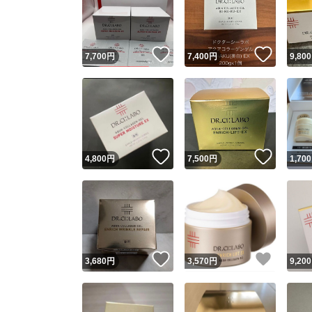
いいね！
いいね
7,700
円
7,400
円
9,800
いいね！
いいね
4,800
円
7,500
円
1,700
Yaho
安心取引
安心
いいね！
いいね
3,680
円
3,570
円
9,200
取引実績
取引