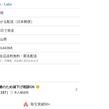
Ci：Labo
用
がる配送（日本郵便）
3日で発送
山県
0144368
マは全品送料無料・匿名配送
り、評価後、出品者に支払われます
離のため値下げ相談OK
（
157
）
本人確認前
取引実績50+