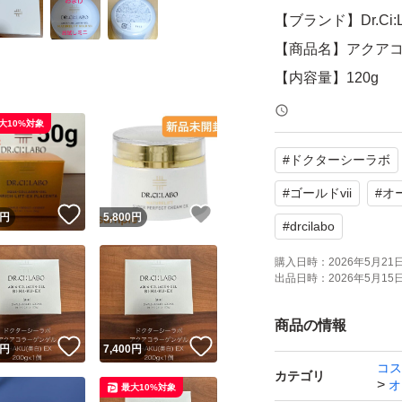
【ブランド】Dr.Ci:L
【商品名】アクアコラ
【内容量】120g
【商品の状態】未
大10%対象
2026年5月(今月)
#
ドクターシーラボ
自宅保管にご了承
#
ゴールドvii
#
オ
！
いいね！
いいね！
円
5,800
円
す。
#
drcilabo
購入日時：
2026年5月21日 
出品日時：
2026年5月15日 
商品の情報
！
いいね！
いいね！
円
7,400
円
コス
カテゴリ
オ
最大10%対象