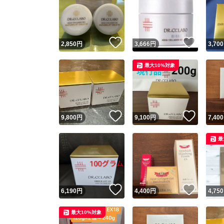
いいね！
いいね
2,850
円
3,666
円
3,700
最大10%対象
いいね！
いいね
9,800
円
9,100
円
7,400
最
いいね！
いいね
6,190
円
4,400
円
4,750
最大10%対象