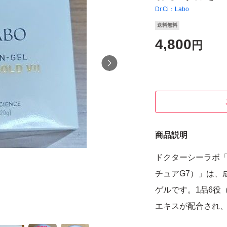
Dr.Ci：Labo
送料無料
4,800
円
商品説明
ドクターシーラボ「
チュアG7）」は、
ゲルです。1品6役
エキスが配合され