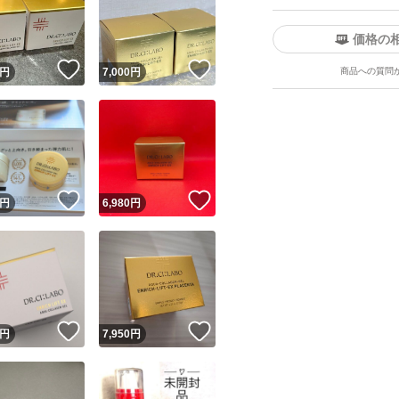
価格の
！
いいね！
いいね！
円
7,000
円
商品への質問
ユーザーの実績について
！
いいね！
いいね！
円
6,980
円
o!フリマが定めた一定の基準を満たしたユーザーにバッジを付与しています
出品者
この商品の情報をコピーします
取引出品者
Yahoo!フリマの基準をクリアした安心・安全なユーザーです
！
いいね！
いいね！
商品画像の
無断転載は禁止
されています
円
7,950
円
コピーされた情報は
必ずご自身の商品に合わせて編集
してください
コピーは
1商品につき1回
です
実績◯+
このユーザーはYahoo!フリマの取引を完了させた実績があり