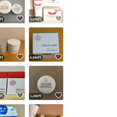
商品情報コピー機
リマ実績◯+
このユーザーは他フリマサービスでの取引実績があります
！
いいね！
いいね！
円
3,699
円
出品ページへ
&安心発送
キャンセル
ジは実績に基づく表示であり、発送を保証しているものではありません
このユーザーは高頻度で24時間以内＆設定した発送日数内に
ード＆安心発送
ます
！
いいね！
いいね！
円
6,980
円
ード発送
このユーザーは高頻度で24時間以内に発送しています
発送
このユーザーは設定した発送日数内に発送しています
！
いいね！
いいね！
円
1,280
円