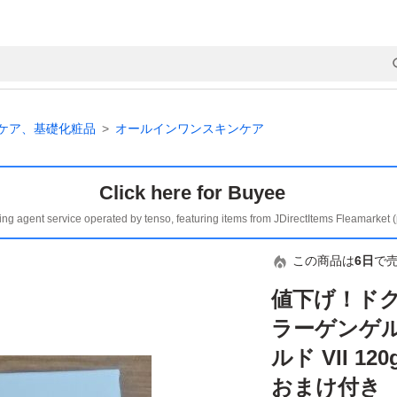
ケア、基礎化粧品
オールインワンスキンケア
Click here for Buyee
ing agent service operated by tenso, featuring items from JDirectItems Fleamarket 
この商品は
6日
で
値下げ！ドク
ラーゲンゲル
ルド VII 
おまけ付き