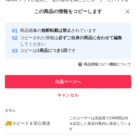
付与しています
この商品をみている人にオススメ
この商品の情報をコピーします
安心取引出品者
最大10%対象
最大10%対象
Yahoo!フリマの基準をクリアした安
安心取引出品者
商品画像の
無断転載は禁止
されています
心・安全なユーザーです
コピーされた情報は
必ずご自身の商品に合わせて編集
取引実績
してください
コピーは
1商品につき1回
です
このユーザーはYahoo!フリマの取
取引実績◯+
いいね！
いいね！
32,000
円
24,800
円
22,800
円
引を完了させた実績があります
商品情報コピー機能について
このユーザーは他フリマサービス
他フリマ実績◯+
出品ページへ
での取引実績があります
キャンセル
スピード&安心発送
いいね！
いいね！
25,000
※このバッジは実績に基づく表示であり、発送を保証しているものではあり
円
9,800
円
35,000
円
ません
最大10%対象
このユーザーは高頻度で24時間以内
スピード＆安心発送
＆設定した発送日数内に発送していま
す