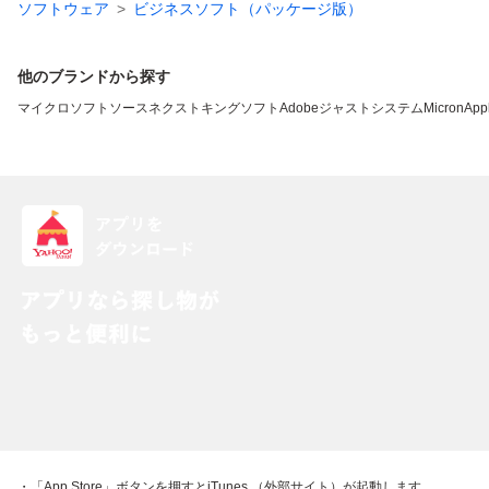
ソフトウェア
ビジネスソフト（パッケージ版）
他のブランドから探す
マイクロソフト
ソースネクスト
キングソフト
Adobe
ジャストシステム
Micron
App
・「App Store」ボタンを押すとiTunes （外部サイト）が起動します。