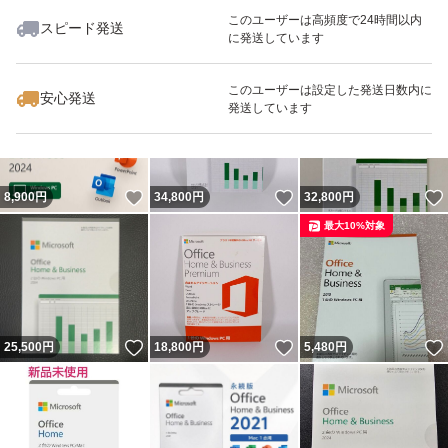
このユーザーは高頻度で24時間以内
スピード発送
に発送しています
いいね！
いいね！
25,000
円
9,800
円
29,800
円
このユーザーは設定した発送日数内に
安心発送
発送しています
いいね！
いいね！
8,900
円
34,800
円
32,800
円
最大10%対象
いいね！
いいね！
25,500
円
18,800
円
5,480
円