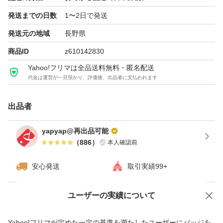
発送までの日数
1〜2日で発送
発送元の地域
長野県
商品ID
z610142830
Yahoo!フリマは全品送料無料・匿名配送
代金は運営が一旦預かり、評価後、出品者に支払われます
出品者
yapyap@再出品可能
（
886
）
本人確認前
安心発送
取引実績99+
ユーザーの実績について
価格の相談
商品への質問
商品への質問からの値下げ交渉、不適切なカテゴリ変更依頼は禁止です
Yahoo!フリマが定めた一定の基準を満たしたユーザーにバッジを