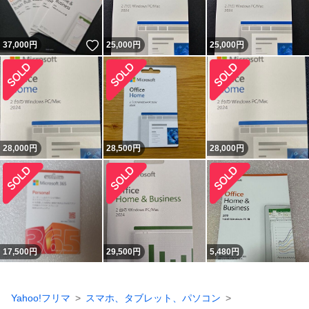
いいね！
37,000
円
25,000
円
25,000
円
28,000
円
28,500
円
28,000
円
17,500
円
29,500
円
5,480
円
Yahoo!フリマ
スマホ、タブレット、パソコン