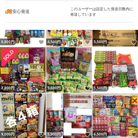
このユーザーは設定した発送日数内に
安心発送
発送しています
いいね！
いいね！
6,800
円
4,500
円
5,500
円
いいね！
7,800
円
5,600
円
5,500
円
いいね！
いいね！
9,000
円
5,900
円
6,500
円