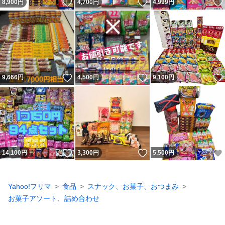
いいね！
いいね！
8,900
円
4,700
円
4,999
円
いいね！
いいね！
9,666
円
4,500
円
9,100
円
いいね！
いいね！
14,100
円
3,300
円
5,500
円
Yahoo!フリマ
食品
スナック、お菓子、おつまみ
お菓子アソート、詰め合わせ