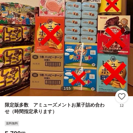
1
/
15
い
限定版多数 アミューズメントお菓子詰め合わ
12
せ（時間指定承ります）
送料無料