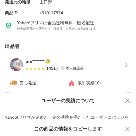
発送元の地域
山口県
商品ID
z610117974
Yahoo!フリマは全品送料無料・匿名配送
代金は運営が一旦預かり、評価後、出品者に支払われます
出品者
pre********
（
451
）
本人確認前
安心発送
取引実績10+
ユーザーの実績について
価格の相談
商品への質問
商品への質問からの値下げ交渉、不適切なカテゴリ変更依頼は禁止です
Yahoo!フリマが定めた一定の基準を満たしたユーザーにバッジを
付与しています
この商品をみている人にオススメ
この商品の情報をコピーします
安心取引出品者