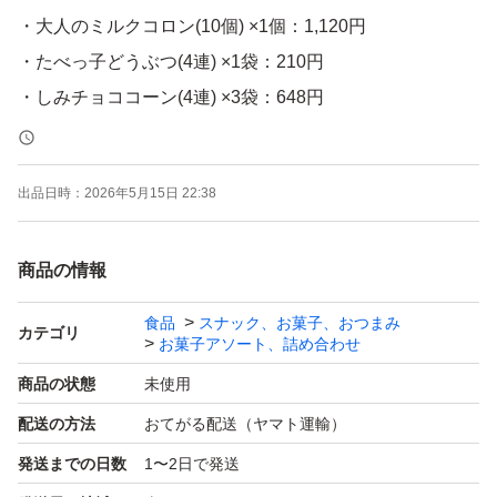
・大人のミルクコロン(10個) ×1個：1,120円
・たべっ子どうぶつ(4連) ×1袋：210円
・しみチョココーン(4連) ×3袋：648円
ーーーーーーーーーーーーーーーーーーーーーーー
出品日時：
2026年5月15日 22:38
すべて新品未開封ですが、アミューズメント品のため、外
商品の情報
箱にわずかな凹みや傷があったり、
中身が欠けていたり溶けたりなどあるかもしれません。
食品
スナック、お菓子、おつまみ
カテゴリ
お菓子アソート、詰め合わせ
時間指定可能です。
また、梱包する段ボールの形状によっては、数点バラして
商品の状態
未使用
入れさせていただく場合がございます。
配送の方法
おてがる配送（ヤマト運輸）
封を開ける事はありませんが、お安くしていますのでご理
発送までの日数
1〜2日で発送
解いただけますようお願い致します。