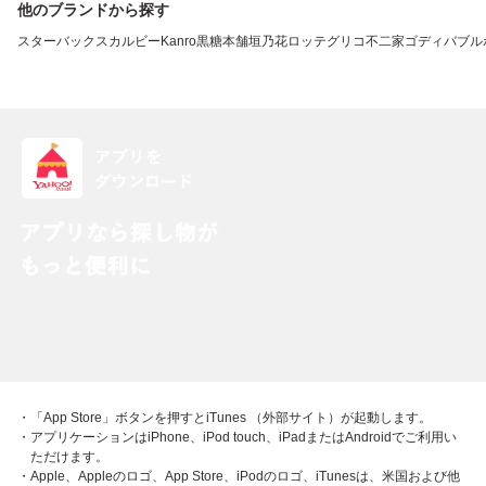
他のブランドから探す
スターバックス
カルビー
Kanro
黒糖本舗垣乃花
ロッテ
グリコ
不二家
ゴディバ
ブル
・「App Store」ボタンを押すとiTunes （外部サイト）が起動します。
・アプリケーションはiPhone、iPod touch、iPadまたはAndroidでご利用い
ただけます。
・Apple、Appleのロゴ、App Store、iPodのロゴ、iTunesは、米国および他