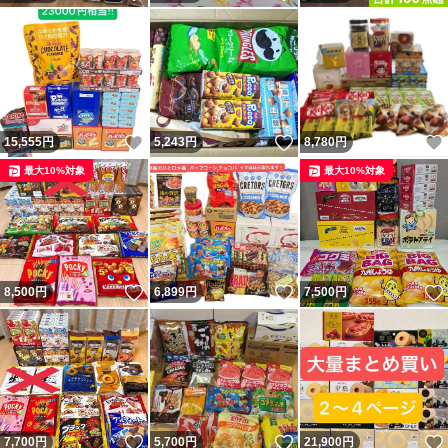
いいね！
いいね！
15,555
円
5,243
円
8,780
円
最大10%対象
最大10%対象
いいね！
いいね！
8,500
円
6,899
円
7,500
円
いいね！
いいね！
7,700
円
5,700
円
21,900
円