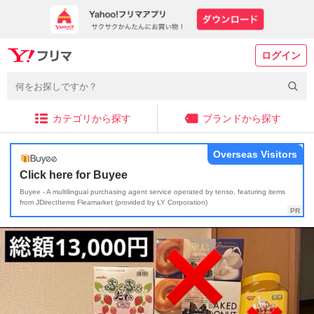
ログイン
カテゴリから探す
ブランドから探す
Overseas Visitors
Click here for Buyee
Buyee - A multilingual purchasing agent service operated by tenso, featuring items
from JDirectItems Fleamarket (provided by LY Corporation)