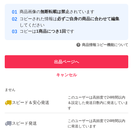
最大10%対象
最大10%対象
Yahoo!フリマの基準をクリアした安
安心取引出品者
商品画像の
無断転載は禁止
されています
心・安全なユーザーです
コピーされた情報は
必ずご自身の商品に合わせて編集
取引実績
してください
コピーは
1商品につき1回
です
このユーザーはYahoo!フリマの取
取引実績◯+
いいね！
いいね！
3,800
円
4,800
円
4,750
円
引を完了させた実績があります
商品情報コピー機能について
最大10%対象
このユーザーは他フリマサービス
他フリマ実績◯+
出品ページへ
での取引実績があります
キャンセル
スピード&安心発送
いいね！
いいね！
5,888
※このバッジは実績に基づく表示であり、発送を保証しているものではあり
円
7,600
円
7,600
円
ません
このユーザーは高頻度で24時間以内
スピード＆安心発送
＆設定した発送日数内に発送していま
す
このユーザーは高頻度で24時間以内
スピード発送
に発送しています
いいね！
いいね！
5,900
円
4,500
円
6,200
円