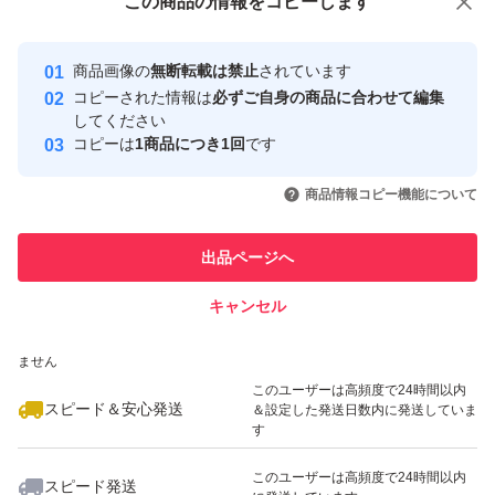
この商品をみている人にオススメ
この商品の情報をコピーします
安心取引出品者
最大10%対象
最大10%対象
Yahoo!フリマの基準をクリアした安
安心取引出品者
商品画像の
無断転載は禁止
されています
心・安全なユーザーです
コピーされた情報は
必ずご自身の商品に合わせて編集
取引実績
してください
コピーは
1商品につき1回
です
このユーザーはYahoo!フリマの取
取引実績◯+
いいね！
いいね！
2,090
円
1,250
円
2,680
円
引を完了させた実績があります
商品情報コピー機能について
このユーザーは他フリマサービス
他フリマ実績◯+
出品ページへ
での取引実績があります
キャンセル
スピード&安心発送
いいね！
いいね！
1,680
※このバッジは実績に基づく表示であり、発送を保証しているものではあり
円
2,280
円
2,280
円
ません
最大10%対象
このユーザーは高頻度で24時間以内
スピード＆安心発送
＆設定した発送日数内に発送していま
す
このユーザーは高頻度で24時間以内
スピード発送