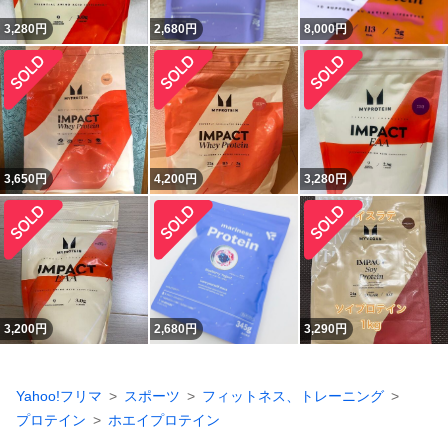
3,280
円
2,680
円
8,000
円
3,650
円
4,200
円
3,280
円
3,200
円
2,680
円
3,290
円
Yahoo!フリマ
スポーツ
フィットネス、トレーニング
プロテイン
ホエイプロテイン