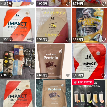
いいね！
いいね！
4,185
円
4,900
円
2,780
円
いいね！
いいね！
4,555
円
3,580
円
3,299
円
いいね！
いいね！
2,300
円
2,690
円
3,000
円
最大10%対象