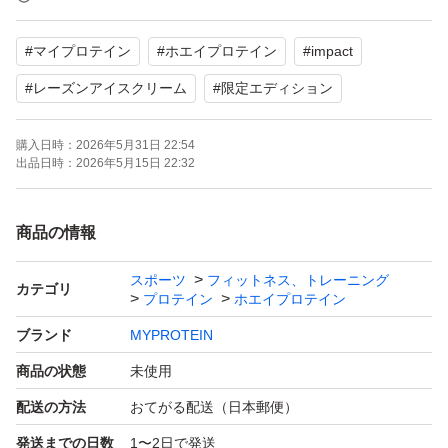
【商品の状態】未使用
#
マイプロテイン
#
ホエイプロテイン
#
impact
【その他】限定エディション
#
レーズンアイスクリーム
#
限定エディション
よろしくお願いいたします。
購入日時：
2026年5月31日 22:54
出品日時：
2026年5月15日 22:32
商品の情報
スポーツ
フィットネス、トレーニング
カテゴリ
プロテイン
ホエイプロテイン
ブランド
MYPROTEIN
商品の状態
未使用
配送の方法
おてがる配送（日本郵便）
発送までの日数
1〜2日で発送