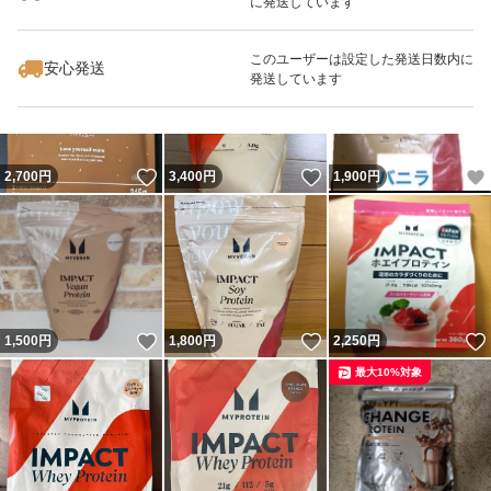
に発送しています
いいね！
いいね！
2,999
円
900
円
3,200
円
最大10%対象
最大10%対象
このユーザーは設定した発送日数内に
安心発送
発送しています
いいね！
いいね！
2,700
円
3,400
円
1,900
円
いいね！
いいね！
1,500
円
1,800
円
2,250
円
最大10%対象