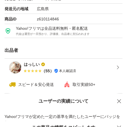
発送元の地域
広島県
商品ID
z610114846
Yahoo!フリマは全品送料無料・匿名配送
代金は運営が一旦預かり、評価後、出品者に支払われます
出品者
はっしい
（
55
）
本人確認済
スピード＆安心発送
取引実績50+
ユーザーの実績について
価格の相談
商品への質問
商品への質問からの値下げ交渉、不適切なカテゴリ変更依頼は禁止です
Yahoo!フリマが定めた一定の基準を満たしたユーザーにバッジを
付与しています