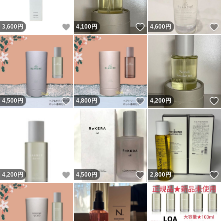
#カシミヤオイル
#Cashmereoil
いいね！
いいね！
3,600
円
4,100
円
4,600
円
#Cオイル
IRONOWA Cashmere oil
イロノワ カシミヤ オイル
いいね！
いいね！
4,500
円
4,800
円
4,200
円
いいね！
いいね！
4,200
円
4,500
円
2,800
円