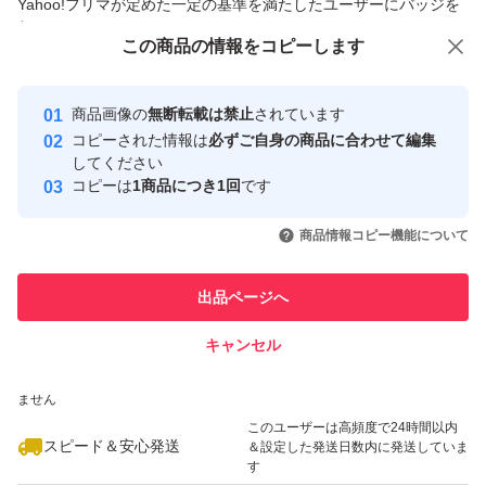
Yahoo!フリマが定めた一定の基準を満たしたユーザーにバッジを
付与しています
◆ご使用方法
この商品をみている人にオススメ
この商品の情報をコピーします
安心取引出品者
適量を手にとって、タオルドライ後の髪(または乾いた髪)
最大10%対象
Yahoo!フリマの基準をクリアした安
安心取引出品者
に、毛先を中心になじませます。
商品画像の
無断転載は禁止
されています
心・安全なユーザーです
コピーされた情報は
必ずご自身の商品に合わせて編集
取引実績
してください
◆ご使用上の注意事項
コピーは
1商品につき1回
です
このユーザーはYahoo!フリマの取
取引実績◯+
外装箱裏面に記載あり
いいね！
いいね！
3,500
円
6,580
円
4,800
円
引を完了させた実績があります
商品情報コピー機能について
このユーザーは他フリマサービス
◆全成分表示
他フリマ実績◯+
出品ページへ
での取引実績があります
外装箱裏面に記載あり
キャンセル
スピード&安心発送
いいね！
いいね！
3,900
※このバッジは実績に基づく表示であり、発送を保証しているものではあり
円
3,690
円
3,600
円
◆販売元 ※ 外装箱裏面に記載あり
ません
最大10%対象
株式会社LOWBAL
このユーザーは高頻度で24時間以内
スピード＆安心発送
＆設定した発送日数内に発送していま
す