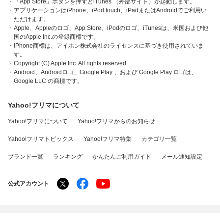
・「App Store」ボタンを押すとiTunes （外部サイト）が起動します。
・アプリケーションはiPhone、iPod touch、iPadまたはAndroidでご利用い
ただけます。
・Apple、Appleのロゴ、App Store、iPodのロゴ、iTunesは、米国および他
国のApple Inc.の登録商標です。
・iPhone商標は、アイホン株式会社のライセンスに基づき使用されていま
す。
・Copyright (C) Apple Inc. All rights reserved.
・Android、Androidロゴ、Google Play 、および Google Play ロゴは、
Google LLC の商標です。
Yahoo!フリマについて
Yahoo!フリマについて
Yahoo!フリマからのお知らせ
Yahoo!フリマトピックス
Yahoo!フリマ特集
カテゴリ一覧
ブランド一覧
ランキング
かんたんご利用ガイド
メール通知設定
公式アカウント