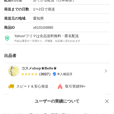
配送の方法
おてがる配送（日本郵便）
発送までの日数
1〜2日で発送
◆商品説明熱ダメージから髪を守り、ツヤとまとまりのあ
る美しい髪を作る高濃度マルチケアオイル（洗い流さない
発送元の地域
愛知県
トリートメント）です。
商品ID
z610104880
Yahoo!フリマは全品送料無料・匿名配送
代金は運営が一旦預かり、評価後、出品者に支払われます
★3つの特徴①ツヤとまとまりのある上品な髪に導く②ア
イロン前の下地ケアとして使える（熱ダメージを予防）③
出品者
ベタつかないのにしっとり高保湿
コスメshop★Belle★
（
3027
）
本人確認済
★香り
ジェンダーレスに愛される、ゴールドムスクの香り。
スピード＆安心発送
取引実績99+
高貴で繊細な香りを身に纏う、まるで香水をつけているよ
うな、時間の経過と共に変化する香りをお楽しみいただけ
ユーザーの実績について
価格の相談
商品への質問
ます。
商品への質問からの値下げ交渉、不適切なカテゴリ変更依頼は禁止です