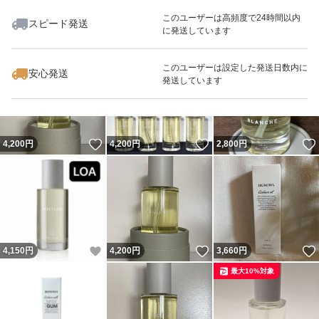
【梱包・発送について】
このユーザーは高頻度で24時間以内
スピード発送
◆迅速・丁寧な対応を心がけます
に発送しています
いいね！
いいね！
4,200
円
4,500
円
3,400
円
◆お箱未開封のまま 「プチプチ」にて防水梱包し「おて
このユーザーは設定した発送日数内に
がる配送( 日本郵便※ゆうパケットポストmini )」にて迅速
安心発送
発送しています
に発送いたします(お支払いの確認が出来次第、2日以内の
発送)
いいね！
いいね！
4,200
円
4,200
円
2,800
円
※ 追跡番号あり
※ 離島はお日にちかかります
#LOWBAL
いいね！
いいね！
4,150
円
4,200
円
3,660
円
#ローバル
最大10%対象
#イロノワ
#IRONOWA