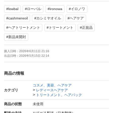
#
lowbal
#
ローバル
#
ironowa
#
イロノワ
【商品状態】
正規品 ※返金保証あり
#
cashmereoil
#
カシミヤオイル
#
ヘアケア
新品・未開封
#
ヘアトリートメント
#
トリートメント
#
正規品
★ お箱未開封のまま発送いたします★
#
新品未開封
【商品名】
購入日時：
2026年6月11日 21:16
出品日時：
2026年5月15日 22:14
LOWBAL イロノワ カシミヤ オイル 100mL
IRONOWA Cashmere oil
商品の情報
( 販売名：イロノワ Cオイル )
コスメ、美容、ヘアケア
カテゴリ
レディースヘアケア
トリートメント、ヘアパック
【JANコード】
商品の状態
未使用
4595317035150