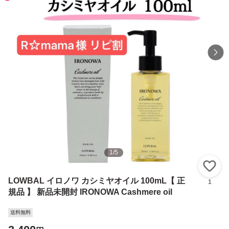
1
/
5
い
LOWBAL イロノワ カシミヤオイル 100mL【 正
1
規品 】 新品未開封 IRONOWA Cashmere oil
送料無料