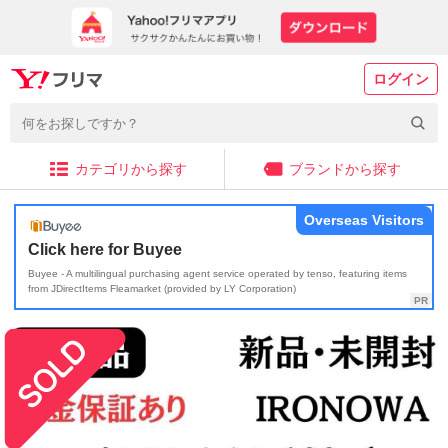
ログイン
カテゴリから探す
ブランドから探す
Overseas Visitors
Click here for Buyee
Buyee - A multilingual purchasing agent service operated by tenso, featuring items
from JDirectItems Fleamarket (provided by LY Corporation)