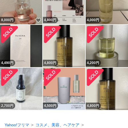
いいね！
8,000
円
4,800
円
4,000
円
4,490
円
4,800
円
4,200
円
2,700
円
4,500
円
4,800
円
Yahoo!フリマ
コスメ、美容、ヘアケア