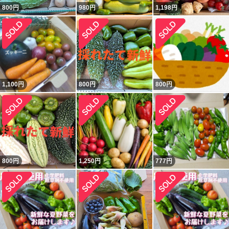
800
円
980
円
1,198
円
1,100
円
800
円
800
円
800
円
1,250
円
777
円