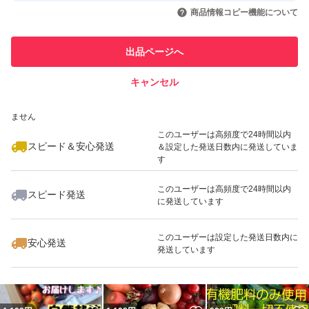
いいね！
いいね！
990
円
1,198
円
950
円
引を完了させた実績があります
商品情報コピー機能について
最大10%対象
このユーザーは他フリマサービス
他フリマ実績◯+
出品ページへ
での取引実績があります
キャンセル
スピード&安心発送
いいね！
いいね！
950
※このバッジは実績に基づく表示であり、発送を保証しているものではあり
円
1,050
円
950
円
ません
最大10%対象
最大10%対象
このユーザーは高頻度で24時間以内
スピード＆安心発送
＆設定した発送日数内に発送していま
す
このユーザーは高頻度で24時間以内
スピード発送
に発送しています
いいね！
いいね！
1,130
円
1,198
円
1,198
円
最大10%対象
最大10%対象
最大10%対象
このユーザーは設定した発送日数内に
安心発送
発送しています