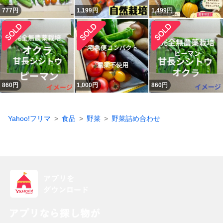
777
円
1,199
円
1,499
円
860
円
1,000
円
860
円
Yahoo!フリマ
食品
野菜
野菜詰め合わせ