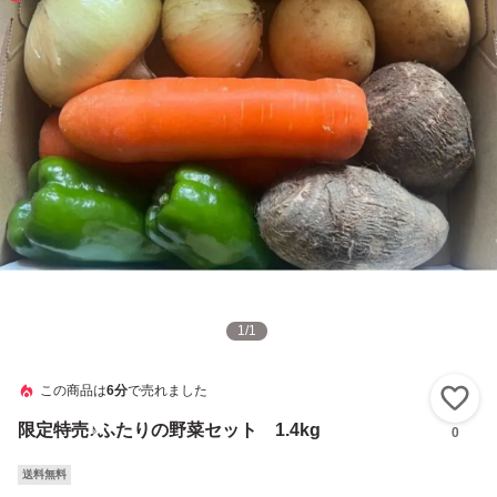
1
/
1
この商品は
6分
で売れました
い
限定特売♪ふたりの野菜セット 1.4kg
0
送料無料