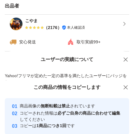
ておりません。返品やキャンセルはできませんので、ご理
出品者
解頂ける方ご購入お願いします。
こやま
（
2176
）
本人確認済
郵便受けから受け取って早めに冷蔵庫で保管をお願いしま
安心発送
取引実績99+
す。
ユーザーの実績について
価格の相談
商品への質問
どうぞこの機会に、新鮮で美味しい野菜をお楽しみくださ
商品への質問からの値下げ交渉、不適切なカテゴリ変更依頼は禁止です
い。お待ちしております！
Yahoo!フリマが定めた一定の基準を満たしたユーザーにバッジを
付与しています
この商品をみている人にオススメ
この商品の情報をコピーします
安心取引出品者
※この商品説明はAI提案の文章が利用されています
最大10%対象
最大10%対象
Yahoo!フリマの基準をクリアした安
安心取引出品者
商品画像の
無断転載は禁止
されています
心・安全なユーザーです
コピーされた情報は
必ずご自身の商品に合わせて編集
取引実績
してください
コピーは
1商品につき1回
です
このユーザーはYahoo!フリマの取
取引実績◯+