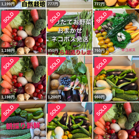
1,199
円
777
円
777
円
1,198
円
850
円
760
円
1,198
円
1,200
円
960
円