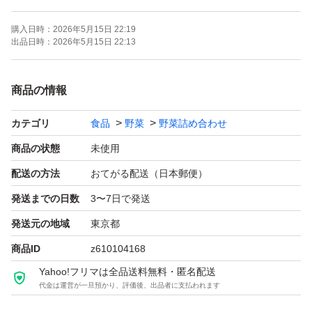
ご購入の時点で一番新鮮なものを発送いたします
購入日時：
2026年5月15日 22:19
出品日時：
2026年5月15日 22:13
美味しい季節の野菜をお楽しみいただくための、大盛りお
買い得野菜セットです。
商品の情報
カテゴリ
食品
野菜
野菜詰め合わせ
【商品の特徴】:
1. 多種多様の野菜が詰まっています。
商品の状態
未使用
2. 新鮮さを保つために、丁寧に包装します。
配送の方法
おてがる配送（日本郵便）
3. 健康に良い季節の野菜ばかりを揃えています。
発送までの日数
3〜7日で発送
発送元の地域
東京都
常温での発送です。生モノですので、輸送中ダメージが生
商品ID
z610104168
じ、商品の割れや汁が出てしまう可能性がございます。
Yahoo!フリマは全品送料無料・匿名配送
代金は運営が一旦預かり、評価後、出品者に支払われます
配送時のトラブルに関してのクレーム、悪評価は受け付け