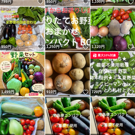
いいね！
いいね！
799
円
950
円
1,100
円
いいね！
いいね！
950
円
1,250
円
1,120
円
最大10%対象
いいね！
いいね！
1,499
円
910
円
720
円