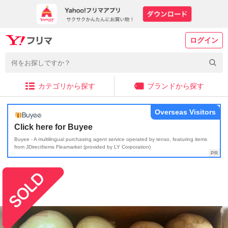
ログイン
カテゴリから探す
ブランドから探す
Overseas Visitors
Click here for Buyee
Buyee - A multilingual purchasing agent service operated by tenso, featuring items
from JDirectItems Fleamarket (provided by LY Corporation)