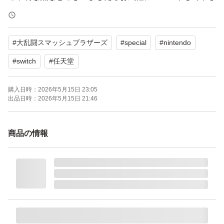
い。
【Switch】大乱闘スマッシュブラザーズ SPECIAL [通常
#
大乱闘スマッシュブラザーズ
#
special
#
nintendo
版]
ブランド：任天堂
#
switch
#
任天堂
ゲームジャンル：アクション
購入日時：
2026年5月15日 23:05
ソフトウェア対象年齢：全年齢対象
出品日時：
2026年5月15日 21:46
パッケージ種類：通常版
オンライン：オンライン対応
商品の情報
プレイモード：TVモード対応 テーブルモード対応 携帯モ
ード対応
amiibo対応：amiibo対応
携帯モードプレイ人数：1.0 人