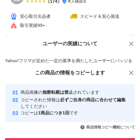
（
174
）
本人確認済
安心取引出品者
スピード＆安心発送
取引実績99+
ユーザーの実績について
価格の相談
商品への質問
商品への質問からの値下げ交渉、不適切なカテゴリ変更依頼は禁止です
Yahoo!フリマが定めた一定の基準を満たしたユーザーにバッジを
付与しています
この商品をみている人にオススメ
この商品の情報をコピーします
安心取引出品者
最大10%対象
最大10%対象
最大10%対象
Yahoo!フリマの基準をクリアした安
安心取引出品者
商品画像の
無断転載は禁止
されています
心・安全なユーザーです
コピーされた情報は
必ずご自身の商品に合わせて編集
取引実績
してください
コピーは
1商品につき1回
です
このユーザーはYahoo!フリマの取
取引実績◯+
いいね！
いいね！
4,800
円
4,700
円
4,600
円
引を完了させた実績があります
商品情報コピー機能について
最大10%対象
最大10%対象
最大10%対象