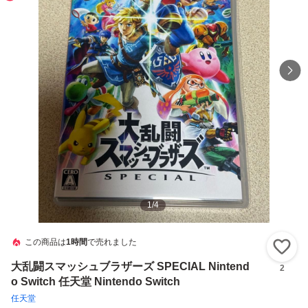
1
/
4
この商品は
1時間
で売れました
い
大乱闘スマッシュブラザーズ SPECIAL Nintend
2
o Switch 任天堂 Nintendo Switch
任天堂