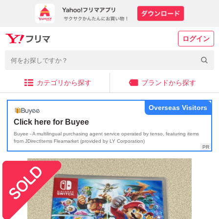
ログイン
カテゴリから探す
ブランドから探す
Overseas Visitors
Click here for Buyee
Buyee - A multilingual purchasing agent service operated by tenso, featuring items
from JDirectItems Fleamarket (provided by LY Corporation)