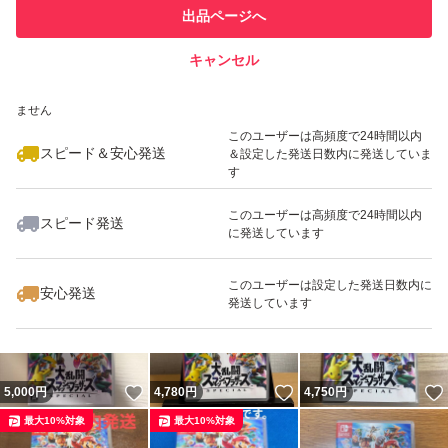
このユーザーは他フリマサービス
他フリマ実績◯+
出品ページへ
での取引実績があります
キャンセル
スピード&安心発送
いいね！
いいね！
4,450
※このバッジは実績に基づく表示であり、発送を保証しているものではあり
円
5,900
円
4,850
円
ません
最大10%対象
最大10%対象
このユーザーは高頻度で24時間以内
スピード＆安心発送
＆設定した発送日数内に発送していま
す
このユーザーは高頻度で24時間以内
スピード発送
に発送しています
いいね！
いいね！
4,900
円
4,600
円
4,830
円
最大10%対象
最大10%対象
このユーザーは設定した発送日数内に
安心発送
発送しています
いいね！
いいね！
5,000
円
4,780
円
4,750
円
最大10%対象
最大10%対象