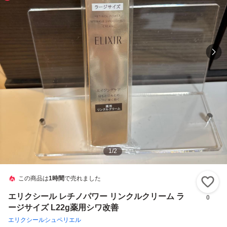
1
/
2
この商品は
1時間
で売れました
い
エリクシール レチノパワー リンクルクリーム ラ
0
ージサイズ L22g薬用シワ改善
エリクシールシュペリエル