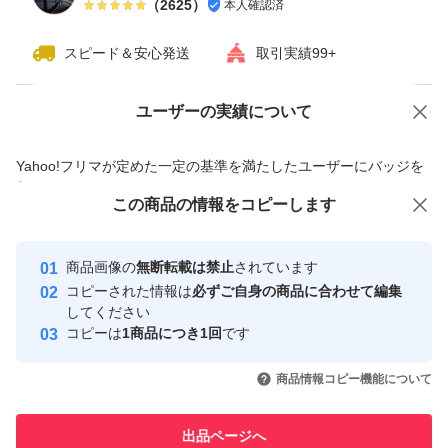
（
2625
）
本人確認済
スピード＆安心発送
取引実績99+
ユーザーの実績について
価格の相談
商品への質問
商品への質問からの値下げ交渉、不適切なカテゴリ変更依頼は禁止です
Yahoo!フリマが定めた一定の基準を満たしたユーザーにバッジを
付与しています
この商品をみている人にオススメ
この商品の情報をコピーします
安心取引出品者
最大10%対象
最大10%対象
最大10%対象
Yahoo!フリマの基準をクリアした安
安心取引出品者
商品画像の
無断転載は禁止
されています
心・安全なユーザーです
コピーされた情報は
必ずご自身の商品に合わせて編集
取引実績
してください
コピーは
1商品につき1回
です
このユーザーはYahoo!フリマの取
取引実績◯+
いいね！
いいね！
4,000
円
4,500
円
4,800
円
引を完了させた実績があります
商品情報コピー機能について
このユーザーは他フリマサービス
他フリマ実績◯+
出品ページへ
での取引実績があります