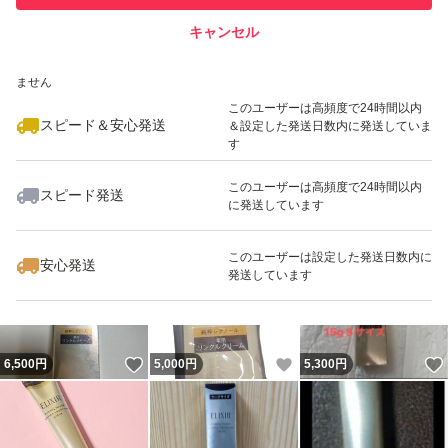
キャンセル
スピード&安心発送
いいね！
いいね！
5,750
※このバッジは実績に基づく表示であり、発送を保証しているものではあり
円
4,700
円
7,190
円
ません
このユーザーは高頻度で24時間以内
スピード＆安心発送
＆設定した発送日数内に発送していま
す
このユーザーは高頻度で24時間以内
スピード発送
に発送しています
いいね！
いいね！
6,000
円
6,320
円
3,750
円
このユーザーは設定した発送日数内に
安心発送
発送しています
いいね！
いいね！
6,500
円
5,000
円
5,300
円