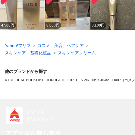
4,500
円
8,000
円
3,100
円
Yahoo!フリマ
コスメ、美容、ヘアケア
スキンケア、基礎化粧品
スキンケアクリーム
他のブランドから探す
VT
BIOHEAL BOH
SHISEIDO
POLA
DECORTE
ENVIRON
SK-II
Kao
ELIXIR（コス