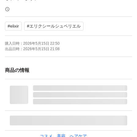
エイジングケアとして、目もと口もとのシワに深く効く薬
用リンクルクリームです。
#
elixir
#
エリクシールシュペリエル
購入日時：
2026年5月15日 22:50
出品日時：
2026年5月15日 21:08
商品の情報
コスメ、美容、ヘアケア