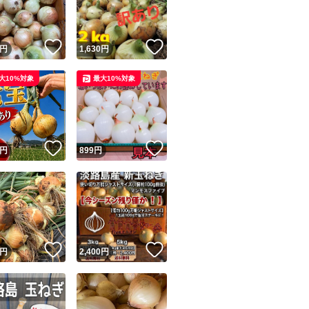
商品情報コピー機
リマ実績◯+
このユーザーは他フリマサービスでの取引実績があります
！
いいね！
いいね！
円
1,630
円
出品ページへ
&安心発送
大10%対象
最大10%対象
キャンセル
ジは実績に基づく表示であり、発送を保証しているものではありません
このユーザーは高頻度で24時間以内＆設定した発送日数内に
ード＆安心発送
ます
！
いいね！
いいね！
円
899
円
ード発送
このユーザーは高頻度で24時間以内に発送しています
発送
このユーザーは設定した発送日数内に発送しています
！
いいね！
いいね！
円
2,400
円