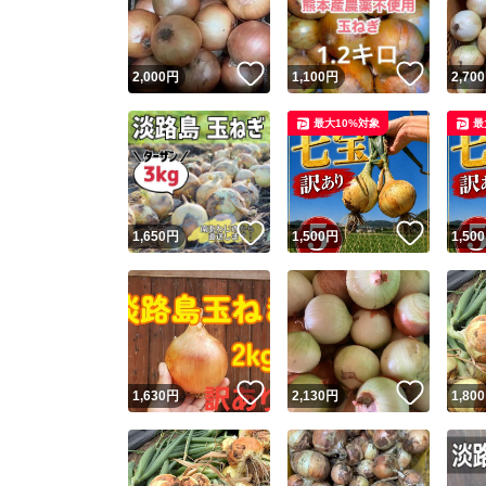
他フ
いいね！
いいね
2,000
円
1,100
円
2,700
スピード
最大10%対象
最
※このバッ
スピ
いいね！
いいね
1,650
円
1,500
円
1,500
スピ
安心
いいね！
いいね
1,630
円
2,130
円
1,800