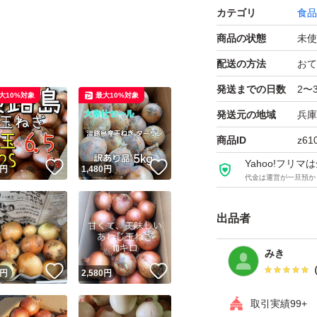
カテゴリ
食品
商品の状態
未使
配送の方法
おて
発送までの日数
2〜
大10%対象
最大10%対象
発送元の地域
兵庫
商品ID
z61
Yahoo!フリ
！
いいね！
いいね！
円
1,480
円
代金は運営が一旦預か
出品者
みき
！
いいね！
いいね！
円
2,580
円
取引実績99+