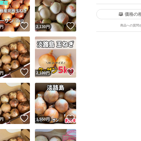
価格の
！
いいね！
いいね！
商品への質問
円
2,130
円
！
いいね！
いいね！
円
2,100
円
！
いいね！
いいね！
円
1,550
円