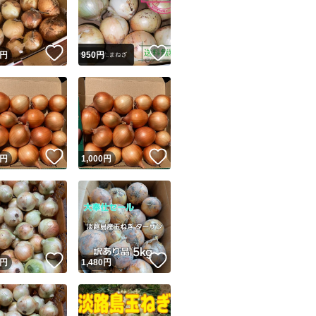
！
いいね！
いいね！
円
950
円
ユーザーの実績について
！
いいね！
いいね！
円
1,000
円
o!フリマが定めた一定の基準を満たしたユーザーにバッジを付与しています
出品者
この商品の情報をコピーします
取引出品者
Yahoo!フリマの基準をクリアした安心・安全なユーザーです
！
いいね！
いいね！
商品画像の
無断転載は禁止
されています
円
1,480
円
コピーされた情報は
必ずご自身の商品に合わせて編集
してください
コピーは
1商品につき1回
です
実績◯+
このユーザーはYahoo!フリマの取引を完了させた実績があり