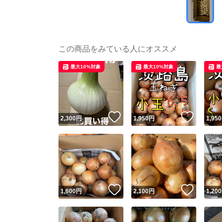
この商品をみている人にオススメ
最大10%対象
最大10%対象
最
いいね！
いいね
2,300
円
1,950
円
1,950
いいね！
いいね
1,600
円
2,100
円
1,200