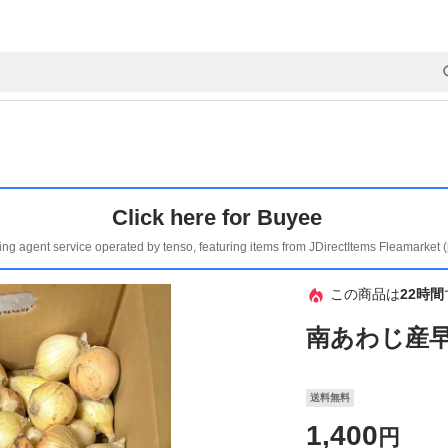
Click here for Buyee
ing agent service operated by tenso, featuring items from JDirectItems Fleamarket 
この商品は
22時間
南あわじ産早
送料無料
1,400
円