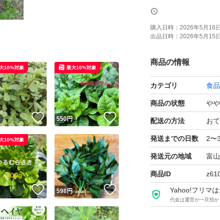
よろしくお願いい
購入日時：
2026年5月16日 
出品日時：
2026年5月15日 
商品の情報
大10%対象
最大10%対象
カテゴリ
食品
商品の状態
やや
！
いいね！
いいね！
円
550
円
配送の方法
おて
発送までの日数
2〜
大10%対象
発送元の地域
富山
商品ID
z61
！
いいね！
いいね！
Yahoo!フリ
円
598
円
代金は運営が一旦預か