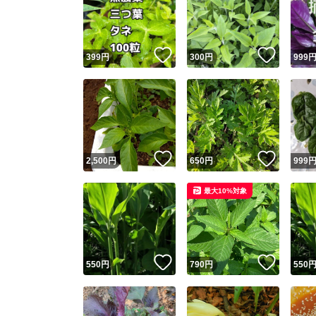
いいね！
いいね
399
円
300
円
999
いいね！
いいね
2,500
円
650
円
999
Yaho
最大10%対象
安心取引
安心
いいね！
いいね
550
円
790
円
550
取引実績
取引