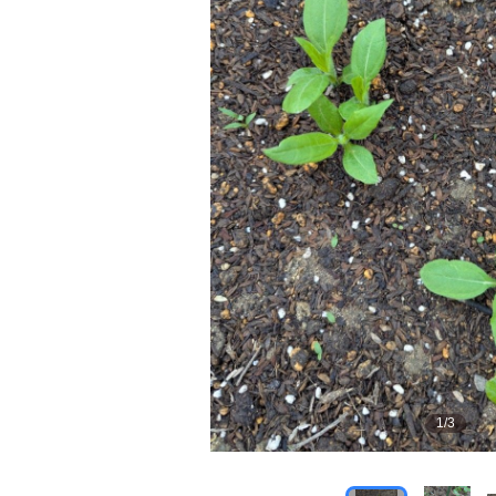
1
/
3