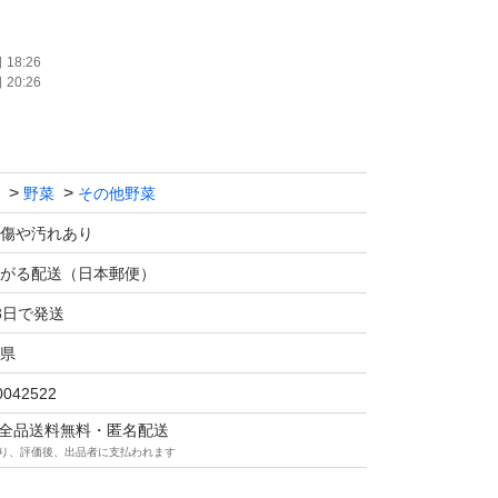
たします。
18:26
20:26
野菜
その他野菜
傷や汚れあり
がる配送（日本郵便）
3日で発送
県
0042522
マは全品送料無料・匿名配送
り、評価後、出品者に支払われます