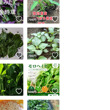
！
いいね！
いいね！
円
799
円
ユーザーの実績について
！
いいね！
いいね！
円
780
円
o!フリマが定めた一定の基準を満たしたユーザーにバッジを付与しています
出品者
この商品の情報をコピーします
取引出品者
Yahoo!フリマの基準をクリアした安心・安全なユーザーです
！
いいね！
いいね！
商品画像の
無断転載は禁止
されています
円
699
円
コピーされた情報は
必ずご自身の商品に合わせて編集
してください
コピーは
1商品につき1回
です
実績◯+
このユーザーはYahoo!フリマの取引を完了させた実績があり