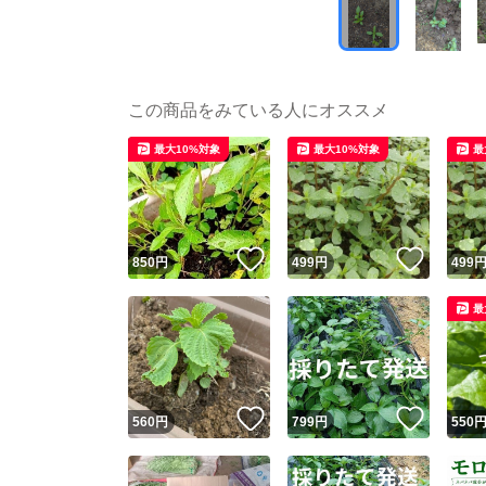
この商品をみている人にオススメ
最大10%対象
最大10%対象
最
いいね！
いいね
850
円
499
円
499
最
いいね！
いいね
560
円
799
円
550