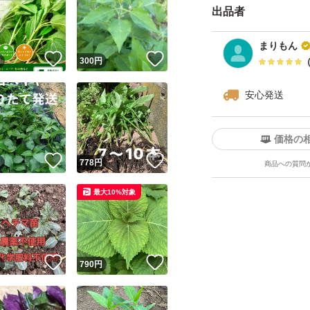
出品者
まりもん
！
いいね！
いいね！
円
300
円
安心発送
価格の
！
いいね！
いいね！
円
778
円
商品への質問
最大10%対象
！
いいね！
いいね！
円
790
円