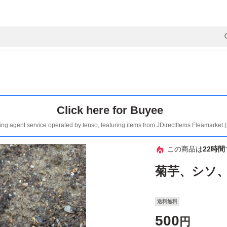
Click here for Buyee
ing agent service operated by tenso, featuring items from JDirectItems Fleamarket 
この商品は
22時間
菊芋、シソ
送料無料
500
円