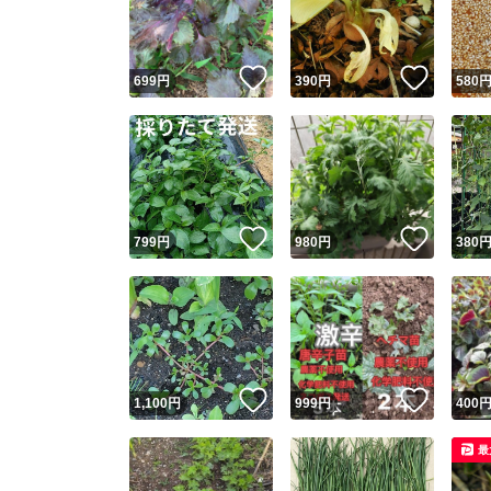
他フ
いいね！
いいね
699
円
390
円
580
スピード
※このバッ
スピ
いいね！
いいね
799
円
980
円
380
スピ
安心
いいね！
いいね
1,100
円
999
円
400
最