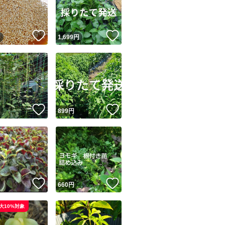
商品情報コピー機
リマ実績◯+
このユーザーは他フリマサービスでの取引実績があります
！
いいね！
いいね！
円
1,699
円
出品ページへ
&安心発送
キャンセル
ジは実績に基づく表示であり、発送を保証しているものではありません
このユーザーは高頻度で24時間以内＆設定した発送日数内に
ード＆安心発送
ます
！
いいね！
いいね！
円
899
円
ード発送
このユーザーは高頻度で24時間以内に発送しています
発送
このユーザーは設定した発送日数内に発送しています
！
いいね！
いいね！
円
660
円
大10%対象