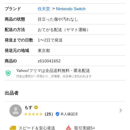
Nintendo Switch 有機ELモデル ホワイト
ブランド
任天堂
Nintendo Switch
ブランド：任天堂 Nintendo Switch
商品の状態
目立った傷や汚れなし
セット内容：本体のみ
パッケージ種類：通常版
配送の方法
おてがる配送（ヤマト運輸）
色：ホワイト系
発送までの日数
1〜2日で発送
発送元の地域
東京都
商品ID
z610041652
Yahoo!フリマは全品送料無料・匿名配送
代金は運営が一旦預かり、評価後、出品者に支払われます
出品者
もす
（
25
）
本人確認済
スピード＆安心発送
取引実績5+