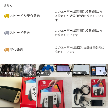
いいね！
いいね！
28,000
※このバッジは実績に基づく表示であり、発送を保証しているものではあり
円
31,500
円
24,800
円
ません
このユーザーは高頻度で24時間以内
スピード＆安心発送
＆設定した発送日数内に発送していま
す
このユーザーは高頻度で24時間以内
スピード発送
に発送しています
いいね！
いいね！
32,900
円
28,500
円
32,000
円
このユーザーは設定した発送日数内に
安心発送
発送しています
いいね！
いいね！
35,000
円
27,000
円
29,800
円