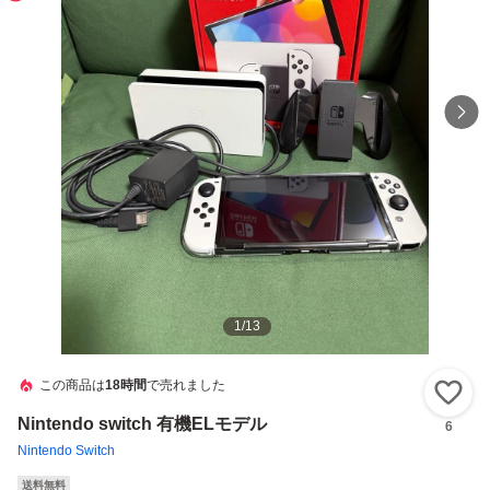
1
/
13
この商品は
18時間
で売れました
い
Nintendo switch 有機ELモデル
6
Nintendo Switch
送料無料