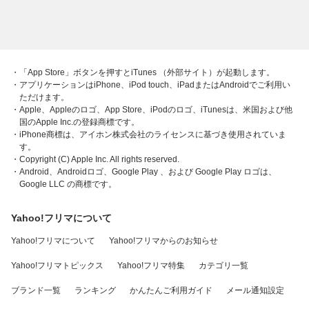
・「App Store」ボタンを押すとiTunes （外部サイト）が起動します。
・アプリケーションはiPhone、iPod touch、iPadまたはAndroidでご利用い
ただけます。
・Apple、Appleのロゴ、App Store、iPodのロゴ、iTunesは、米国および他
国のApple Inc.の登録商標です。
・iPhone商標は、アイホン株式会社のライセンスに基づき使用されていま
す。
・Copyright (C) Apple Inc. All rights reserved.
・Android、Androidロゴ、Google Play 、および Google Play ロゴは、
Google LLC の商標です。
Yahoo!フリマについて
Yahoo!フリマについて
Yahoo!フリマからのお知らせ
Yahoo!フリマトピックス
Yahoo!フリマ特集
カテゴリ一覧
ブランド一覧
ランキング
かんたんご利用ガイド
メール通知設定