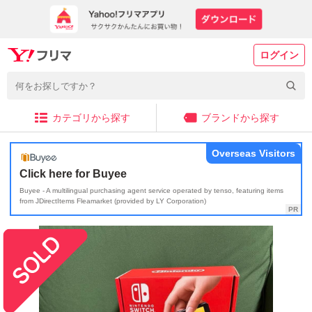
ログイン
カテゴリから探す
ブランドから探す
Overseas Visitors
Click here for Buyee
Buyee - A multilingual purchasing agent service operated by tenso, featuring items
from JDirectItems Fleamarket (provided by LY Corporation)