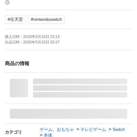
利用の仕方ですがアクション系のゲームはやっておらずポ
#
任天堂
#
nintendoswitch
ケモンなどのゲームをメインでやっておりました。
購入日時：
2026年5月16日 15:13
今のところ不具合は出ておらず、動作に問題ないことを確
出品日時：
2026年5月15日 20:27
認しております。
商品の情報
ご質問等ございましたら、コメントください。
【ブランド】Nintendo Switch
よろしくお願いいたします。
--
ゲーム、おもちゃ
テレビゲーム
Switch
カテゴリ
本体