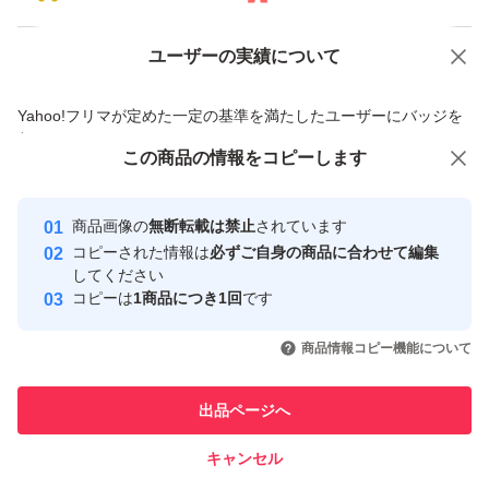
ユーザーの実績について
価格の相談
商品への質問
商品への質問からの値下げ交渉、不適切なカテゴリ変更依頼は禁止です
Yahoo!フリマが定めた一定の基準を満たしたユーザーにバッジを
付与しています
この商品をみている人にオススメ
この商品の情報をコピーします
安心取引出品者
最大10%対象
最大10%対象
Yahoo!フリマの基準をクリアした安
安心取引出品者
商品画像の
無断転載は禁止
されています
心・安全なユーザーです
コピーされた情報は
必ずご自身の商品に合わせて編集
取引実績
してください
コピーは
1商品につき1回
です
このユーザーはYahoo!フリマの取
取引実績◯+
いいね！
いいね！
29,999
円
27,000
円
29,500
円
引を完了させた実績があります
商品情報コピー機能について
最大10%対象
このユーザーは他フリマサービス
他フリマ実績◯+
出品ページへ
での取引実績があります
キャンセル
スピード&安心発送