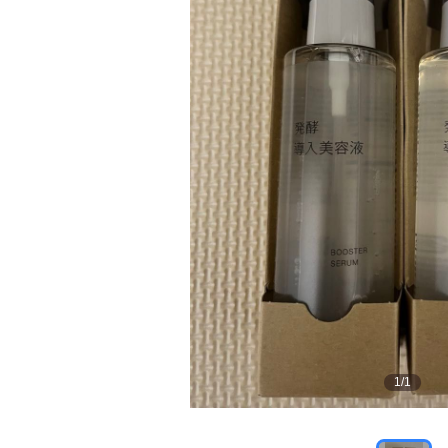
1
/
1