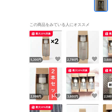
この商品をみている人にオススメ
最大10%対象
最
いいね！
いいね
5,300
円
2,790
円
3,600
最大10%対象
最
いいね！
いいね
2,999
円
3,600
円
2,580
最大10%対象