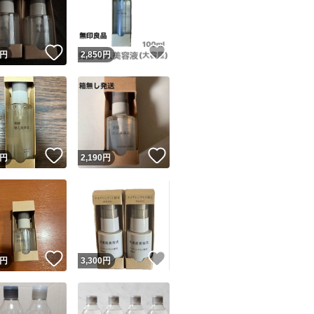
！
いいね！
いいね！
円
2,850
円
ユーザーの実績について
！
いいね！
いいね！
円
2,190
円
o!フリマが定めた一定の基準を満たしたユーザーにバッジを付与しています
出品者
この商品の情報をコピーします
取引出品者
Yahoo!フリマの基準をクリアした安心・安全なユーザーです
！
いいね！
いいね！
商品画像の
無断転載は禁止
されています
円
3,300
円
コピーされた情報は
必ずご自身の商品に合わせて編集
してください
コピーは
1商品につき1回
です
実績◯+
このユーザーはYahoo!フリマの取引を完了させた実績があり