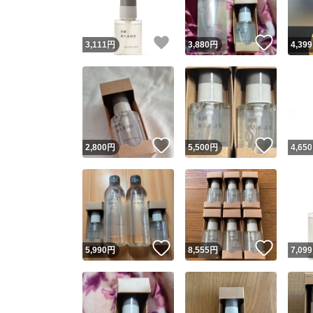
いいね！
いいね
3,111
円
3,880
円
4,399
いいね！
いいね
2,800
円
5,500
円
4,650
いいね！
いいね
5,990
円
8,555
円
7,099