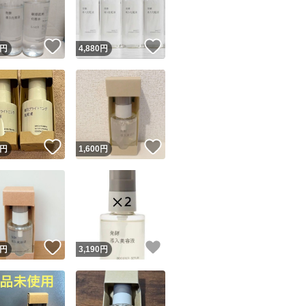
商品情報コピー機
リマ実績◯+
このユーザーは他フリマサービスでの取引実績があります
！
いいね！
いいね！
円
4,880
円
出品ページへ
&安心発送
キャンセル
ジは実績に基づく表示であり、発送を保証しているものではありません
このユーザーは高頻度で24時間以内＆設定した発送日数内に
ード＆安心発送
ます
！
いいね！
いいね！
円
1,600
円
ード発送
このユーザーは高頻度で24時間以内に発送しています
発送
このユーザーは設定した発送日数内に発送しています
！
いいね！
いいね！
円
3,190
円