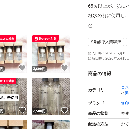
65％以上が、肌に
粧水の前に使用し
な肌に整えます。無香
アルコールフリー/
大10%対象
最大10%対象
#
発酵導入美容液
済み(すべての方に
ティンギングテス
購入日時：
2026年5月15日 
出品日時：
2026年5月15日 
起きないわけではあ
！
いいね！
いいね！
円
3,600
円
分を含みます
商品の情報
大10%対象
コス
カテゴリ
美
ブランド
無印
！
いいね！
いいね！
円
2,580
円
商品の状態
未使
配送の方法
おて