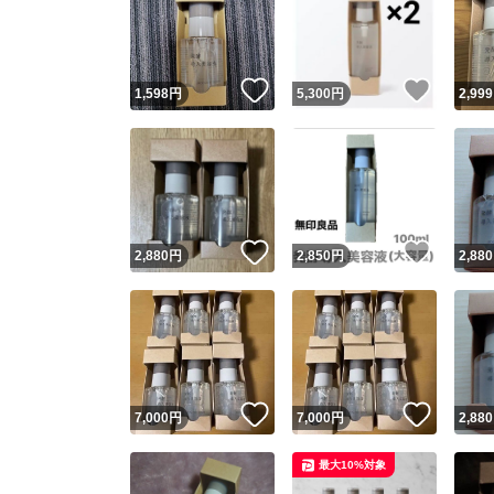
いいね！
いいね
1,598
円
5,300
円
2,999
いいね！
いいね
2,880
円
2,850
円
2,880
いいね！
いいね
7,000
円
7,000
円
2,880
最大10%対象