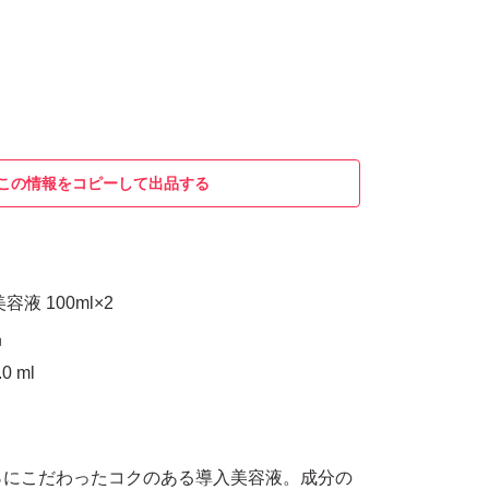
この情報をコピーして出品する
液 100ml×2
品
 ml
0％にこだわったコクのある導入美容液。成分の