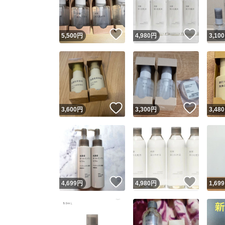
他フ
いいね！
いいね
5,500
円
4,980
円
3,100
スピード
※このバッ
スピ
いいね！
いいね
3,600
円
3,300
円
3,480
スピ
安心
いいね！
いいね
4,699
円
4,980
円
1,699