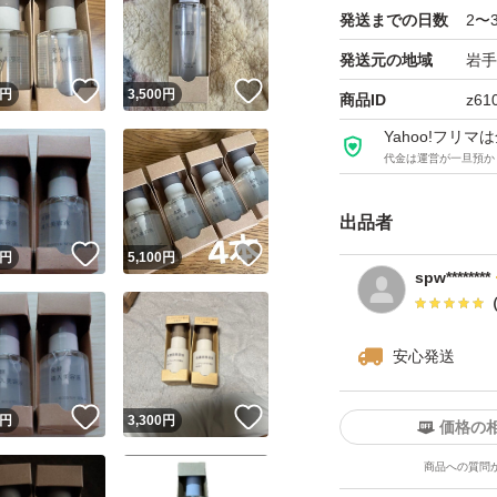
発送までの日数
2〜
発送元の地域
岩手
！
いいね！
いいね！
円
3,500
円
商品ID
z61
Yahoo!フリ
代金は運営が一旦預か
出品者
！
いいね！
いいね！
円
5,100
円
spw********
安心発送
！
いいね！
いいね！
円
3,300
円
価格の
商品への質問