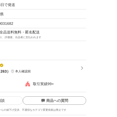
3日で発送
県
0031682
マは全品送料無料・匿名配送
り、評価後、出品者に支払われます
（
263
）
本人確認前
取引実績99+
相談
商品への質問
からの値下げ交渉、不適切なカテゴリ変更依頼は禁止です