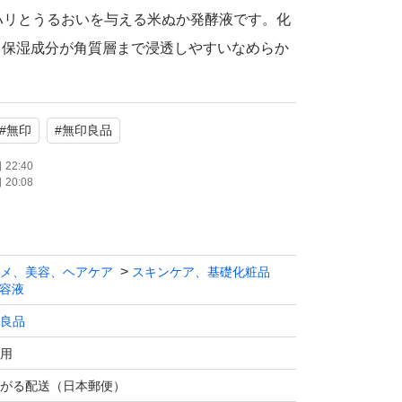
ハリとうるおいを与える米ぬか発酵液です。化
、保湿成分が角質層まで浸透しやすいなめらか
料/無着色/無鉱物油/弱酸性/パラベンフリー/
フェノキシエタノールフリー/アレルギーテスト
#
無印
#
無印良品
アレルギーが起きないわけではありません)/ス
ト済み（すべての方にアレルギーや皮ふ刺激が
22:40
20:08
りません)*天然成分を化学的に反応させた成
メ、美容、ヘアケア
スキンケア、基礎化粧品
容液
良品
用
がる配送（日本郵便）