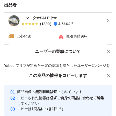
送料、資材の高騰によりネコポスに変更しました！
出品者
宜しくお願い致します♪
ニンニク☆SALE中☆
（
1390
）
本人確認済
安心発送
取引実績99+
ユーザーの実績について
価格の相談
商品への質問
商品への質問からの値下げ交渉、不適切なカテゴリ変更依頼は禁止です
Yahoo!フリマが定めた一定の基準を満たしたユーザーにバッジを
付与しています
この商品をみている人にオススメ
この商品の情報をコピーします
安心取引出品者
最大10%対象
Yahoo!フリマの基準をクリアした安
安心取引出品者
商品画像の
無断転載は禁止
されています
心・安全なユーザーです
コピーされた情報は
必ずご自身の商品に合わせて編集
取引実績
してください
コピーは
1商品につき1回
です
このユーザーはYahoo!フリマの取
取引実績◯+