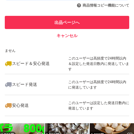
いいね！
いいね！
1,300
円
1,000
円
1,600
円
引を完了させた実績があります
商品情報コピー機能について
最大10%対象
このユーザーは他フリマサービス
他フリマ実績◯+
出品ページへ
での取引実績があります
キャンセル
スピード&安心発送
いいね！
いいね！
1,099
※このバッジは実績に基づく表示であり、発送を保証しているものではあり
円
2,300
円
1,333
円
ません
このユーザーは高頻度で24時間以内
スピード＆安心発送
＆設定した発送日数内に発送していま
す
このユーザーは高頻度で24時間以内
スピード発送
に発送しています
いいね！
いいね！
1,333
円
1,333
円
1,333
円
このユーザーは設定した発送日数内に
安心発送
発送しています