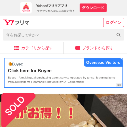
ログイン
カテゴリから探す
ブランドから探す
Overseas Visitors
Click here for Buyee
Buyee - A multilingual purchasing agent service operated by tenso, featuring items
from JDirectItems Fleamarket (provided by LY Corporation)