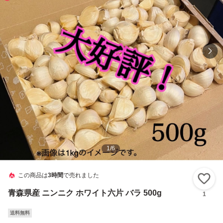
1
/
6
この商品は
3時間
で売れました
い
青森県産 ニンニク ホワイト六片 バラ 500g
1
送料無料