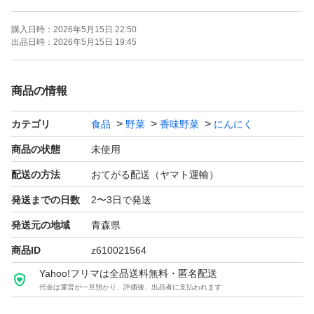
購入日時：
2026年5月15日 22:50
品質、大きめを求めるならコチラで間違いなし♪
出品日時：
2026年5月15日 19:45
悪い評価0を目指してます！！
商品の情報
ギリギリのお値段ですのでお値引きなしで（ ; ; ）
カテゴリ
食品
野菜
香味野菜
にんにく
早めの発送を心がけております♪
商品の状態
未使用
配送の方法
おてがる配送（ヤマト運輸）
皮むけ、青芽、腐れ、特に発根。
発送までの日数
2〜3日で発送
人の手で丁寧に選別しておりますが、ダンボールに入れ
発送元の地域
青森県
配送しますので揺れ、長時間密封により
商品ID
z610021564
このような症状が出る可能性があります。
Yahoo!フリマは全品送料無料・匿名配送
ご了承の上、購入お願い致します。
代金は運営が一旦預かり、評価後、出品者に支払われます