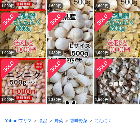
1,000
円
1,600
円
1,600
円
1,000
円
1,480
円
1,000
円
1,000
円
1,380
円
1,500
円
Yahoo!フリマ
食品
野菜
香味野菜
にんにく