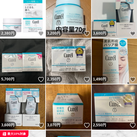
いいね！
いいね！
2,380
円
3,200
円
3,600
円
いいね！
いいね！
5,700
円
2,350
円
1,490
円
いいね！
いいね！
3,600
円
3,070
円
2,550
円
最大10%対象