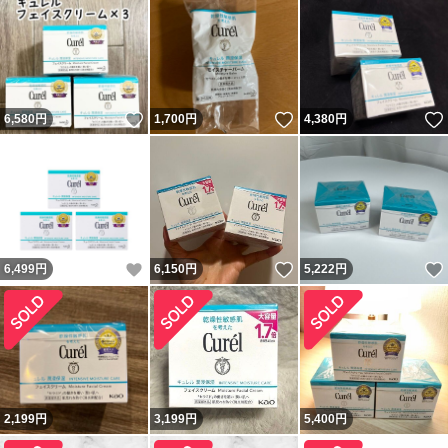
いいね！
いいね！
6,580
円
1,700
円
4,380
円
いいね！
いいね！
6,499
円
6,150
円
5,222
円
2,199
円
3,199
円
5,400
円