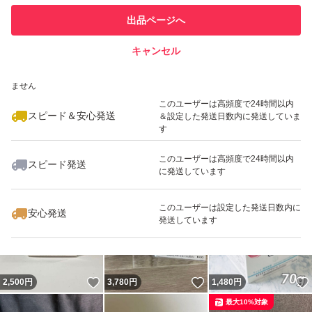
このユーザーは他フリマサービス
他フリマ実績◯+
出品ページへ
での取引実績があります
キャンセル
スピード&安心発送
いいね！
いいね！
2,180
※このバッジは実績に基づく表示であり、発送を保証しているものではあり
円
2,170
円
3,248
円
ません
このユーザーは高頻度で24時間以内
スピード＆安心発送
＆設定した発送日数内に発送していま
す
このユーザーは高頻度で24時間以内
スピード発送
に発送しています
いいね！
いいね！
3,200
円
2,199
円
1,880
円
最大10%対象
このユーザーは設定した発送日数内に
安心発送
発送しています
いいね！
いいね！
2,500
円
3,780
円
1,480
円
最大10%対象