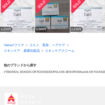
2,230
円
4,500
円
2,230
円
Yahoo!フリマ
コスメ、美容、ヘアケア
スキンケア、基礎化粧品
スキンケアクリーム
他のブランドから探す
VT
BIOHEAL BOH
DECORTE
SHISEIDO
POLA
SK-II
ENVIRON
Kao
OLIVEYOUNG