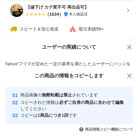
【値下げ カテ変不可 再出品可】
（
1634
）
本人確認済
スピード＆安心発送
取引実績99+
ユーザーの実績について
価格の相談
商品への質問
商品への質問からの値下げ交渉、不適切なカテゴリ変更依頼は禁止です
Yahoo!フリマが定めた一定の基準を満たしたユーザーにバッジを
付与しています
この商品をみている人にオススメ
この商品の情報をコピーします
安心取引出品者
最大10%対象
最大10%対象
Yahoo!フリマの基準をクリアした安
安心取引出品者
商品画像の
無断転載は禁止
されています
心・安全なユーザーです
コピーされた情報は
必ずご自身の商品に合わせて編集
取引実績
してください
コピーは
1商品につき1回
です
このユーザーはYahoo!フリマの取
取引実績◯+
いいね！
いいね！
2,240
円
2,160
円
2,180
円
引を完了させた実績があります
商品情報コピー機能について
最大10%対象