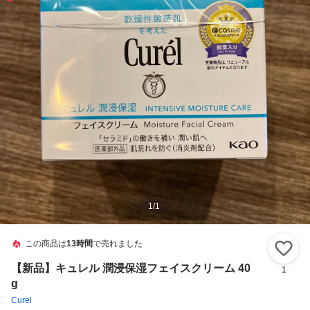
1
/
1
この商品は
13時間
で売れました
い
【新品】キュレル 潤浸保湿フェイスクリーム 40
1
g
Curel