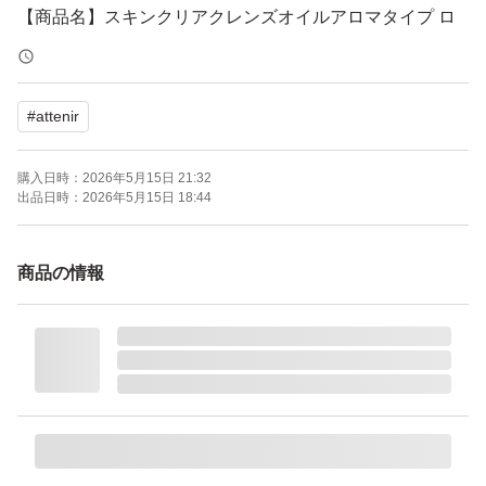
【商品名】スキンクリアクレンズオイルアロマタイプ ロ
ーズリュクスの香り
#
attenir
【購入日】2026年5月
購入日時：
2026年5月15日 21:32
【内容量】350ml
出品日時：
2026年5月15日 18:44
【商品の状態】新品未使用
商品の情報
※簡易梱包での発送となります。
※潰れ等に不安がある場合、発送方法の変更を＋料金で可
能です。ご購入前にコメントいただければ対応させていた
だきます。