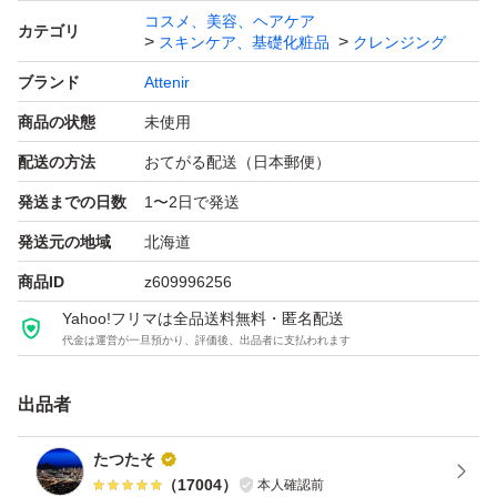
コスメ、美容、ヘアケア
カテゴリ
スキンケア、基礎化粧品
クレンジング
※新品未使用ではございますが、購入時より擦り傷などが
ブランド
Attenir
ある場合がございますので、ご了承のうえご購入頂きます
商品の状態
未使用
ようお願い申し上げます。
配送の方法
おてがる配送（日本郵便）
商品の説明
発送までの日数
1〜2日で発送
本物志向の芳醇なローズの香りをご体感いただけます。
発送元の地域
北海道
トップは本物のダマスクローズの花々から匂い立っている
商品ID
z609996256
ようなみずみずしい華やかさがありながら、奥行きのある
Yahoo!フリマは全品送料無料・匿名配送
王道のローズの香りが続きます。
代金は運営が一旦預かり、評価後、出品者に支払われます
肌表面を覆う「フリーズ角質」がつくりだす、くすみのベ
出品者
ールをケアし、明るくなめらかな肌に洗い上げます。
厳選された8種の美容オイルが上質な肌へと導く極上の高
たつたそ
機能オイルクレンジング
（
17004
）
本人確認前