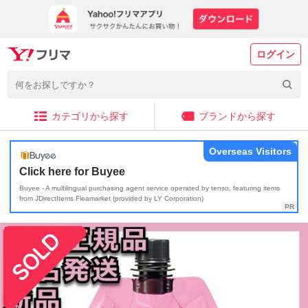
ログイン
カテゴリから探す
ブランドから探す
Overseas Visitors
Click here for Buyee
Buyee - A multilingual purchasing agent service operated by tenso, featuring items
from JDirectItems Fleamarket (provided by LY Corporation)