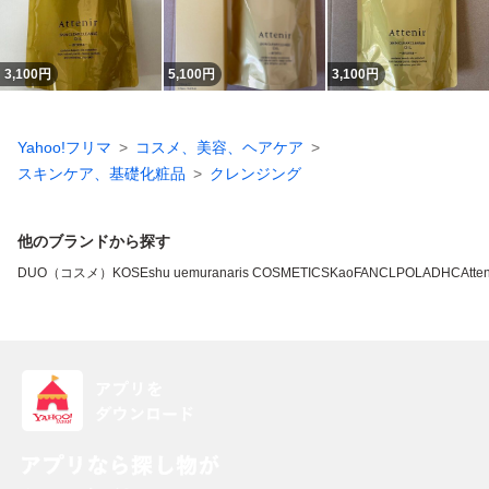
3,100
円
5,100
円
3,100
円
Yahoo!フリマ
コスメ、美容、ヘアケア
スキンケア、基礎化粧品
クレンジング
他のブランドから探す
DUO（コスメ）
KOSE
shu uemura
naris COSMETICS
Kao
FANCL
POLA
DHC
Atten