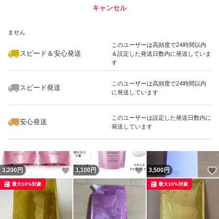
アにします。毛穴の角栓をやわらかくしして除去しやすく
キャンセル
スピード&安心発送
します。
いいね！
いいね！
3,100
※このバッジは実績に基づく表示であり、発送を保証しているものではあり
円
3,100
円
3,100
円
ません
●クレンジング力:スピーディメルティング処方が進化。目
このユーザーは高頻度で24時間以内
スピード＆安心発送
＆設定した発送日数内に発送していま
元のフィルム系メイクも素早くメイクを浮き上がらせ、毛
す
穴の汚れも、くすみもスッキリ落とします。
このユーザーは高頻度で24時間以内
●濡れた手でも使える:キャッチウォーター処方で濡れた手
スピード発送
に発送しています
いいね！
いいね！
3,100
円
3,100
円
3,100
円
やお風呂場でも使えます。
最大10%対象
●ダブル洗顔不要:クレンジング後は洗顔料不使用。
このユーザーは設定した発送日数内に
安心発送
発送しています
いいね！
いいね！
3,200
円
3,100
円
3,500
円
最大10%対象
最大10%対象