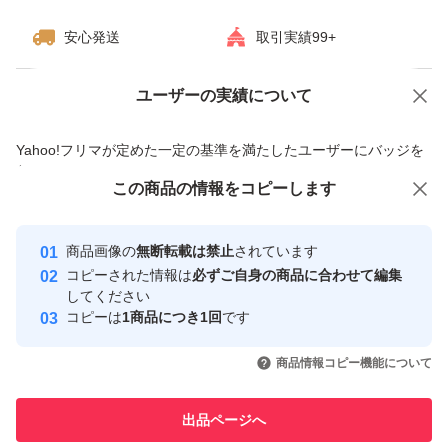
安心発送
取引実績99+
●くすみケア:従来の「肌ステインケア」に加え、エイジン
グによりごわついて固くくすんだ肌をケアする新機能が追
ユーザーの実績について
価格の相談
商品への質問
加。
商品への質問からの値下げ交渉、不適切なカテゴリ変更依頼は禁止です
「ククイナッツオイル」「ホホバオイル」がくすみ・ごわ
Yahoo!フリマが定めた一定の基準を満たしたユーザーにバッジを
付与しています
つきの元「フリーズ角質」をケアし明るくなめらかな肌に
この商品をみている人にオススメ
この商品の情報をコピーします
安心取引出品者
整えます。
最大10%対象
Yahoo!フリマの基準をクリアした安
●浸透ケア:フリーズ角質ケアにより、肌をやわらかくほぐ
安心取引出品者
商品画像の
無断転載は禁止
されています
心・安全なユーザーです
してなめらかにし、スキンケアの浸透を高めます。
コピーされた情報は
必ずご自身の商品に合わせて編集
取引実績
してください
●肌のうるおい・やわらか肌ケア:細胞間脂質の構成成分で
コピーは
1商品につき1回
です
ある不飽和脂肪酸を多く含む「インカオメガオイル」を配
このユーザーはYahoo!フリマの取
取引実績◯+
いいね！
いいね！
3,400
円
3,100
円
5,100
円
引を完了させた実績があります
商品情報コピー機能について
合。肌のバリア機能を補い、上質なうるおいを与え、やわ
最大10%対象
最大10%対象
らかくなめらかな仕上がりに。
このユーザーは他フリマサービス
他フリマ実績◯+
出品ページへ
での取引実績があります
●毛穴ケア:毛穴に詰まった角栓を溶かし、毛穴汚れをクリ