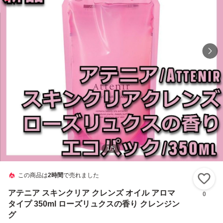
1
/
5
この商品は
2時間
で売れました
い
アテニア スキンクリア クレンズ オイル アロマ
0
タイプ 350ml ローズリュクスの香り クレンジン
グ