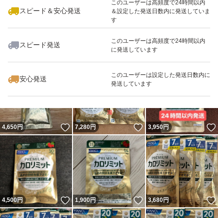
このユーザーは高頻度で24時間以内
スピード＆安心発送
＆設定した発送日数内に発送していま
す
このユーザーは高頻度で24時間以内
スピード発送
に発送しています
いいね！
いいね！
2,250
円
4,086
円
4,599
円
このユーザーは設定した発送日数内に
安心発送
発送しています
いいね！
いいね！
4,650
円
7,280
円
3,950
円
いいね！
いいね！
4,500
円
1,900
円
3,680
円