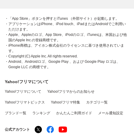
・「App Store」ボタンを押すとiTunes （外部サイト）が起動します。
・アプリケーションはiPhone、iPod touch、iPadまたはAndroidでご利用い
ただけます。
・Apple、Appleのロゴ、App Store、iPodのロゴ、iTunesは、米国および他
国のApple Inc.の登録商標です。
・iPhone商標は、アイホン株式会社のライセンスに基づき使用されていま
す。
・Copyright (C) Apple Inc. All rights reserved.
・Android、Androidロゴ、Google Play 、および Google Play ロゴは、
Google LLC の商標です。
Yahoo!フリマについて
Yahoo!フリマについて
Yahoo!フリマからのお知らせ
Yahoo!フリマトピックス
Yahoo!フリマ特集
カテゴリ一覧
ブランド一覧
ランキング
かんたんご利用ガイド
メール通知設定
公式アカウント