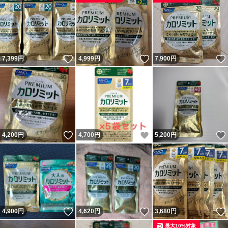
いいね！
いいね！
7,399
円
4,999
円
7,900
円
いいね！
いいね！
4,200
円
4,700
円
5,200
円
いいね！
いいね！
4,900
円
4,620
円
3,680
円
最大10%対象