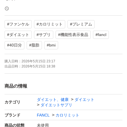
【ブランド】FANCL (ファンケル)
#
ファンケル
#
カロリミット
#
プレミアム
【商品名】プレミアム カロリミット
【内容量】40日分 (160粒)
#
ダイエット
#
サプリ
#
機能性表示食品
#
fancl
【商品の状態】未使用
#
40日分
#
脂肪
#
bmi
【その他】機能性表示食品
購入日時：
2026年5月15日 23:17
出品日時：
2026年5月15日 18:38
よろしくお願いいたします。
商品の情報
ダイエット、健康
ダイエット
カテゴリ
ダイエットサプリ
ブランド
FANCL
カロリミット
商品の状態
未使用