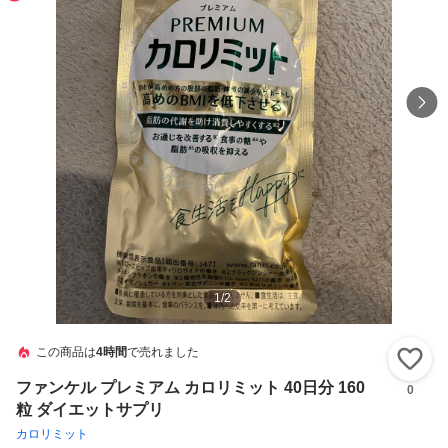
1
/
2
この商品は
4時間
で売れました
い
ファンケル プレミアム カロリミット 40日分 160
0
粒 ダイエットサプリ
カロリミット