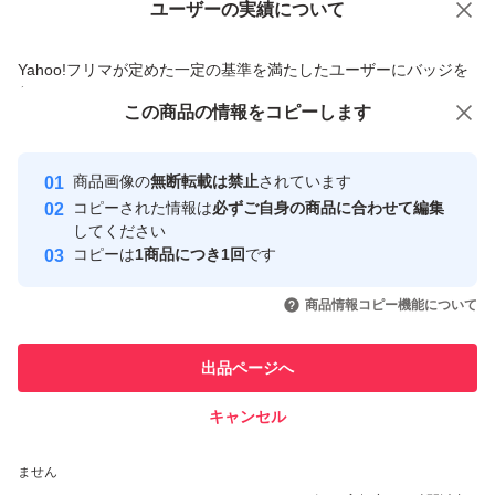
ユーザーの実績について
価格の相談
商品への質問
商品への質問からの値下げ交渉、不適切なカテゴリ変更依頼は禁止です
Yahoo!フリマが定めた一定の基準を満たしたユーザーにバッジを
付与しています
この商品をみている人にオススメ
この商品の情報をコピーします
安心取引出品者
最大10%対象
最大10%対象
Yahoo!フリマの基準をクリアした安
安心取引出品者
商品画像の
無断転載は禁止
されています
心・安全なユーザーです
コピーされた情報は
必ずご自身の商品に合わせて編集
取引実績
してください
コピーは
1商品につき1回
です
このユーザーはYahoo!フリマの取
取引実績◯+
いいね！
いいね！
4,475
円
4,480
円
4,500
円
引を完了させた実績があります
商品情報コピー機能について
このユーザーは他フリマサービス
他フリマ実績◯+
出品ページへ
での取引実績があります
キャンセル
スピード&安心発送
いいね！
いいね！
4,800
※このバッジは実績に基づく表示であり、発送を保証しているものではあり
円
4,480
円
4,500
円
ません
最大10%対象