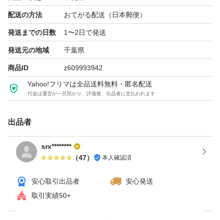
配送の方法
おてがる配送（日本郵便）
発送までの日数
1〜2日で発送
発送元の地域
千葉県
商品ID
z609993942
Yahoo!フリマは全品送料無料・匿名配送
代金は運営が一旦預かり、評価後、出品者に支払われます
出品者
srx********
（
47
）
本人確認済
安心取引出品者
安心発送
取引実績50+