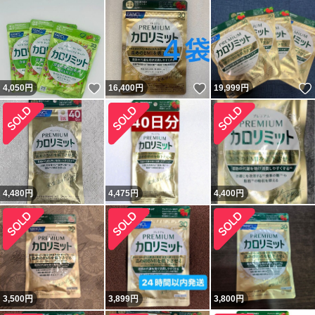
いいね！
いいね！
4,050
円
16,400
円
19,999
円
4,480
円
4,475
円
4,400
円
3,500
円
3,899
円
3,800
円