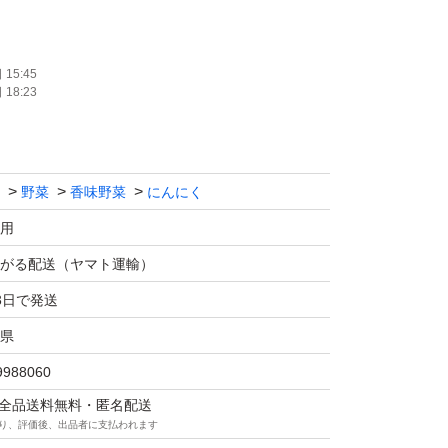
でいる物､大小ばらつきがある場合がありま
15:45
18:23
入のご検討を宜しくお願いします。
しますが､輸送中に芽や根が出る事がありま
野菜
香味野菜
にんにく
使用下さい。
用
て発送しますのでご了承下さい。
がる配送（ヤマト運輸）
3日で発送
値下げ不可
県
9988060
にんにく#ガーリック#福地ホワイト
マは全品送料無料・匿名配送
り、評価後、出品者に支払われます