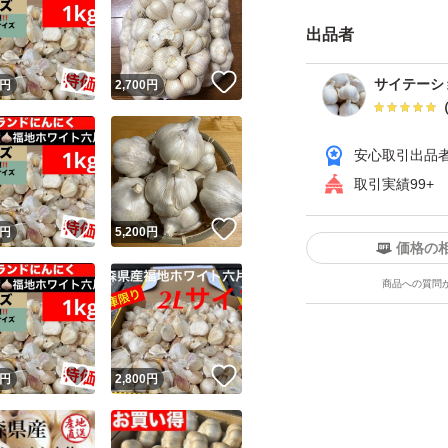
出品者
！
いいね！
いいね！
サイテーシ
円
2,700
円
安心取引出品
取引実績99+
！
いいね！
いいね！
円
5,200
円
価格の
商品への質問
！
いいね！
いいね！
円
2,800
円