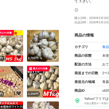
て下さい。
多少の皮剥け､痛ん
購入日時：
2026年5月18日 
出品日時：
2026年5月15日 
す。ご理解の上､購
大10%対象
商品の情報
注文頂き次第梱包致
カテゴリ
食品
す。カットしてご
商品の状態
未使
！
いいね！
いいね！
円
2,700
円
箱にそのまま入れ
配送の方法
おて
最大10%対象
発送までの日数
2〜
専用ページ依頼と
発送元の地域
青森
商品ID
z60
！
いいね！
いいね！
円
2,350
円
#ニンニク#
Yahoo!フリ
代金は運営が一旦預か