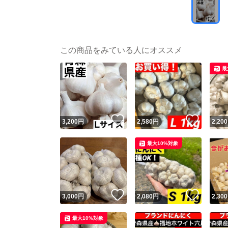
この商品をみている人にオススメ
最
いいね！
いいね
3,200
円
2,580
円
2,200
最大10%対象
いいね！
いいね
3,000
円
2,080
円
2,300
最大10%対象