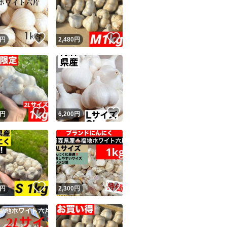
！
いいね！
いいね！
円
2,480
円
ユーザーの実績について
！
いいね！
いいね！
円
6,200
円
o!フリマが定めた一定の基準を満たしたユーザーにバッジを付与しています
出品者
この商品の情報をコピーします
取引出品者
Yahoo!フリマの基準をクリアした安心・安全なユーザーです
！
いいね！
いいね！
商品画像の
無断転載は禁止
されています
円
2,300
円
コピーされた情報は
必ずご自身の商品に合わせて編集
してください
コピーは
1商品につき1回
です
実績◯+
このユーザーはYahoo!フリマの取引を完了させた実績があり