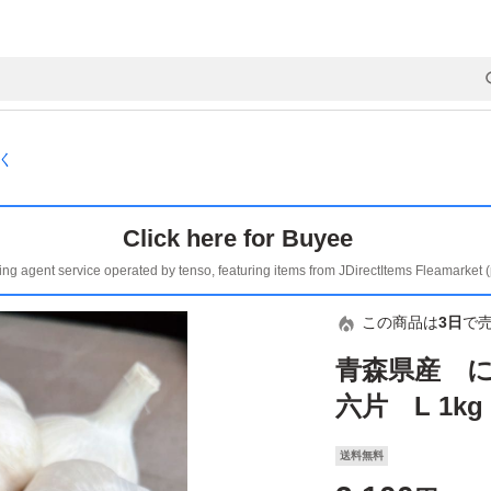
く
Click here for Buyee
ing agent service operated by tenso, featuring items from JDirectItems Fleamarket 
この商品は
3日
で
青森県産 
六片 L 1kg
送料無料