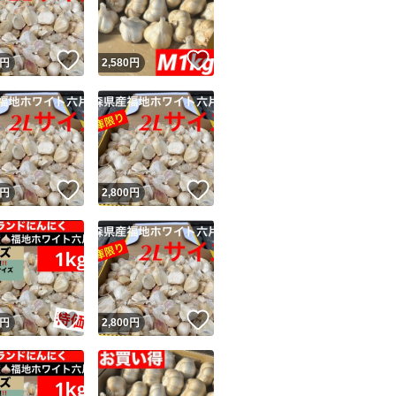
商品情報コピー機
リマ実績◯+
このユーザーは他フリマサービスでの取引実績があります
！
いいね！
いいね！
円
2,580
円
出品ページへ
&安心発送
キャンセル
ジは実績に基づく表示であり、発送を保証しているものではありません
このユーザーは高頻度で24時間以内＆設定した発送日数内に
ード＆安心発送
ます
！
いいね！
いいね！
円
2,800
円
ード発送
このユーザーは高頻度で24時間以内に発送しています
発送
このユーザーは設定した発送日数内に発送しています
！
いいね！
いいね！
円
2,800
円