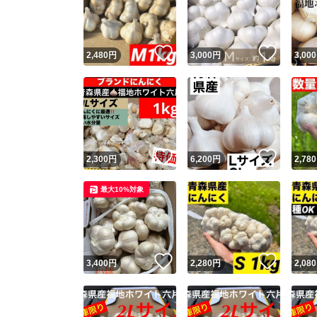
いいね！
いいね
2,480
円
3,000
円
3,000
いいね！
いいね
2,300
円
6,200
円
2,780
Yaho
最大10%対象
安心取引
安心
いいね！
いいね
3,400
円
2,280
円
2,080
取引実績
取引