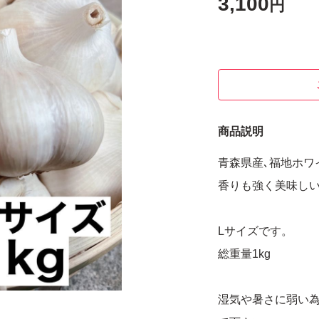
3,100
円
商品説明
青森県産､福地ホワ
香りも強く美味し
Lサイズです。
総重量1kg
湿気や暑さに弱い為