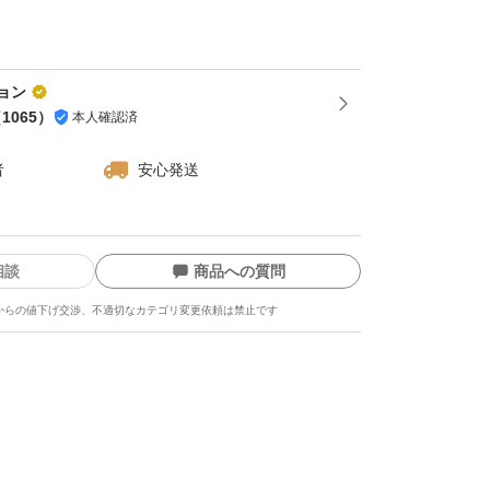
ョン
（
1065
）
本人確認済
者
安心発送
相談
商品への質問
からの値下げ交渉、不適切なカテゴリ変更依頼は禁止です