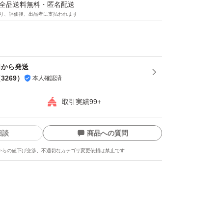
品を届く可能性があります。その場合はキャン
マは全品送料無料・匿名配送
り、評価後、出品者に支払われます
いので、ご了承下さい。)
プ付で簡単梱包！
日から発送
（
3269
）
本人確認済
中に外れる心配なし♪
取引実績99+
が、破れにくく丈夫！
相談
商品への質問
ルムなので中が透けて見えることなくプライバ
からの値下げ交渉、不適切なカテゴリ変更依頼は禁止です
素材なので雨や雪の日でも安心♪