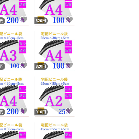
＊破れにくく丈夫
！
いいね！
いいね！
円
820
円
きには強くありま
＊商品改良により
す。
予めご了承くださ
！
いいね！
いいね！
円
820
円
！
いいね！
いいね！
円
910
円