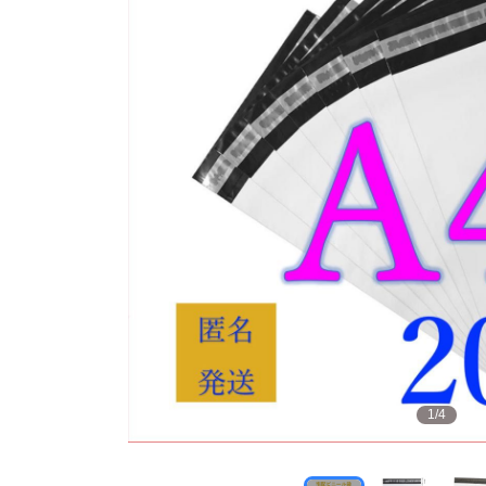
1
/
4