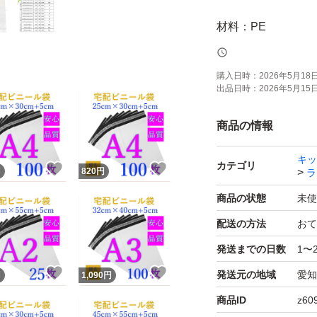
材料：PE
☆サイズ☆
購入日時：
2026年5月18日 
出品日時：
2026年5月15日 
W250mm×H300mm
＊＋50mmは図２
商品の情報
キッ
厚み：一枚あたり0.
カテゴリ
！
いいね！
いいね！
円
820
円
ラ
商品の状態
未使
200枚ー1440円
配送の方法
おて
100枚ー820円
発送までの日数
1〜
！
いいね！
いいね！
発送元の地域
愛知
(出品値段は間違え
円
1,090
円
することを気づい
商品ID
z60