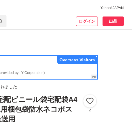
Yahoo! JAPAN
ログイン
出品
Overseas Visitors
(provided by LY Corporation)
売れました
袋宅配ビニール袋宅配袋A4
いいね！
送用梱包袋防水ネコポス
2
発送用