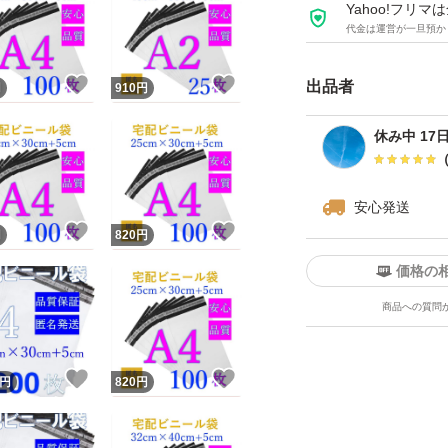
間違えると違う商
Yahoo!フリ
代金は運営が一旦預か
セルや返品ができな
！
いいね！
いいね！
出品者
円
910
円
＜特徴・性能＞
・ワンタッチテー
休み中 17
粘着力が強く、配送
安心発送
・薄手・軽量です
！
いいね！
いいね！
円
820
円
価格の
・内側は黒のフィ
商品への質問
シーを保護！
！
いいね！
いいね！
円
820
円
・水に強いビニール