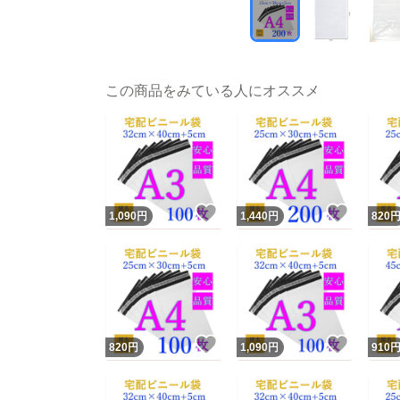
この商品をみている人にオススメ
いいね！
いいね
1,090
円
1,440
円
820
いいね！
いいね
820
円
1,090
円
910