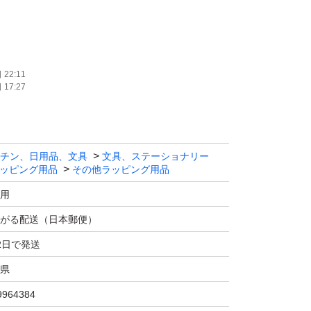
22:11
17:27
+50mm
を参考してください。
チン、日用品、文具
文具、ステーショナリー
06mm
ッピング用品
その他ラッピング用品
用
がる配送（日本郵便）
2日で発送
県
たことがあるので、いつもの値段と間違えたり
たらコメントに知らせてください。販売値段を
9964384