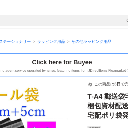
ステーショナリー
ラッピング用品
その他ラッピング用品
Click here for Buyee
ing agent service operated by tenso, featuring items from JDirectItems Fleamarket 
この商品は
3日
で
T-A4 郵送
梱包資材配
宅配ポリ袋