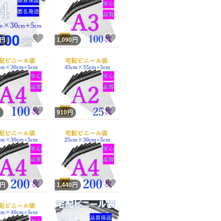
＜多用途＞
宅配便の袋は様々
！
いいね！
いいね！
円
1,090
円
書類 ・DVD・文
クロネコ・DM便・
ポスパケット様々
ユーザーの実績について
！
いいね！
いいね！
円
910
円
＜注意＞
o!フリマが定めた一定の基準を満たしたユーザーにバッジを付与しています
出品者
＊折り曲げ発送、
この商品の情報をコピーします
取引出品者
Yahoo!フリマの基準をクリアした安心・安全なユーザーです
＊顔に近づくと匂
！
いいね！
いいね！
商品画像の
無断転載は禁止
されています
円
1,440
円
コピーされた情報は
必ずご自身の商品に合わせて編集
してください
コピーは
1商品につき1回
です
＊手作業で1枚ずつ
実績◯+
このユーザーはYahoo!フリマの取引を完了させた実績があり