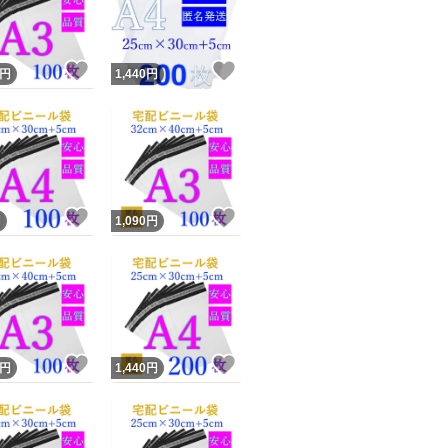
万が一、何枚か足
商品情報コピー機
２つがあります。1
リマ実績◯+
このユーザーは他フリマサービスでの取引実績があります
時、多めに補充し
！
いいね！
いいね！
円
1,440
円
出品ページへ
い。（1を選ぶ場合
&安心発送
キャンセル
＊検品して悪いも
ジは実績に基づく表示であり、発送を保証しているものではありません
品と比べたら不満
このユーザーは高頻度で24時間以内＆設定した発送日数内に
ード＆安心発送
ます
安くご提供するた
！
いいね！
いいね！
円
1,090
円
ード発送
このユーザーは高頻度で24時間以内に発送しています
＊簡易梱包となり
発送
このユーザーは設定した発送日数内に発送しています
＊モニター環境や
います。
！
いいね！
いいね！
円
1,440
円
＊サイズには若干