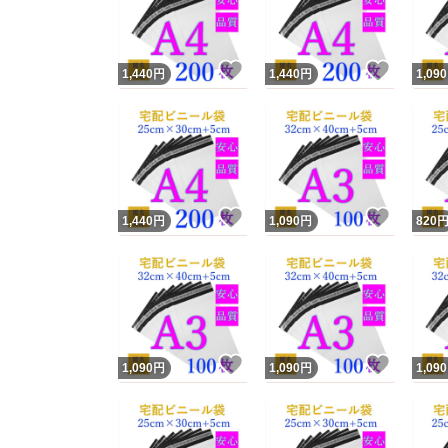
他フ
いいね！
いいね
1,440
円
1,440
円
1,090
スピード
※このバッ
スピ
いいね！
いいね
1,440
円
1,090
円
820
スピ
安心
いいね！
いいね
1,090
円
1,090
円
1,090