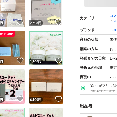
コス
カテゴリ
ス
！
いいね！
いいね！
円
2,698
円
ブランド
ORB
大10%対象
商品の状態
未使
配送の方法
おて
発送までの日数
1〜
！
いいね！
いいね！
円
1,140
円
発送元の地域
東京
商品ID
z60
Yahoo!フリ
代金は運営が一旦預か
！
いいね！
いいね！
円
6,100
円
出品者