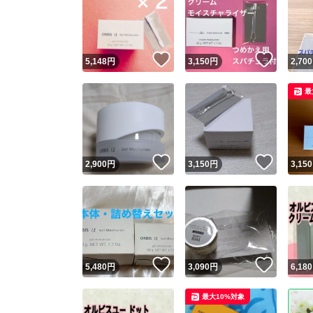
いいね！
いいね
5,148
円
3,150
円
2,700
最
いいね！
いいね
2,900
円
3,150
円
3,150
いいね！
いいね
5,480
円
3,090
円
6,180
最大10%対象