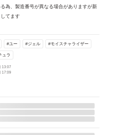
いる為、製造番号が異なる場合がありますが新
りしてます
ットポストminiで発送致します
#
ユー
#
ジェル
#
モイスチャライザー
償は致しかねます
チュラ
13:07
17:09
・潰れなどの可能性もあります
な方はお控え下さい
の上で、ご理解頂ける方のみご検討・ご購入を