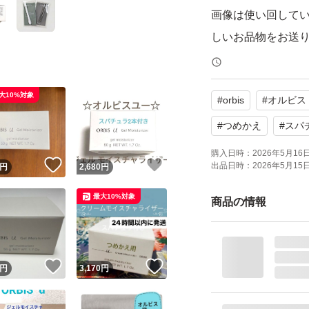
画像は使い回して
しいお品物をお送
簡易包装・ゆうパケ
大10%対象
#
orbis
#
オルビス
配送中の破損・補
#
つめかえ
#
スパ
購入日時：
2026年5月16日 
！
いいね！
いいね！
出品日時：
2026年5月15日 
円
2,680
円
パッケージの凹み
最大10%対象
商品の情報
気になる方・心配
上記内容をご確認
！
いいね！
いいね！
円
3,170
円
お願い致します