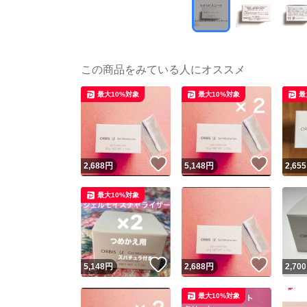
この商品をみている人にオススメ
最大10%対象
最大10%対象
最
いいね！
いいね
2,688
円
5,148
円
2,655
最大10%対象
いいね！
いいね
5,148
円
2,688
円
2,700
最大10%対象