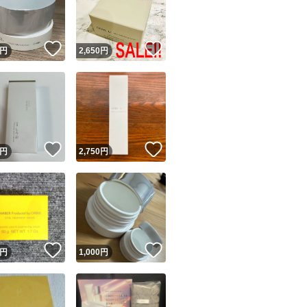
商品情報コピー機
リマ実績◯+
このユーザーは他フリマサービスでの取引実績があります
！
いいね！
いいね！
円
2,650
円
出品ページへ
&安心発送
キャンセル
ジは実績に基づく表示であり、発送を保証しているものではありません
このユーザーは高頻度で24時間以内＆設定した発送日数内に
ード＆安心発送
ます
！
いいね！
いいね！
円
2,750
円
ード発送
このユーザーは高頻度で24時間以内に発送しています
発送
このユーザーは設定した発送日数内に発送しています
！
いいね！
いいね！
円
1,000
円