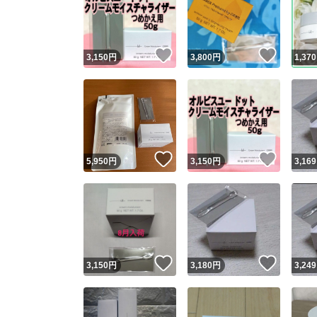
いいね！
いいね
3,150
円
3,800
円
1,370
いいね！
いいね
5,950
円
3,150
円
3,169
Yaho
安心取引
安心
いいね！
いいね
3,150
円
3,180
円
3,249
取引実績
取引