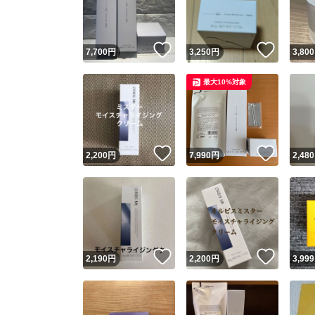
他フ
いいね！
いいね
7,700
円
3,250
円
3,800
スピード
最大10%対象
※このバッ
スピ
いいね！
いいね
2,200
円
7,990
円
2,480
スピ
安心
いいね！
いいね
2,190
円
2,200
円
3,999