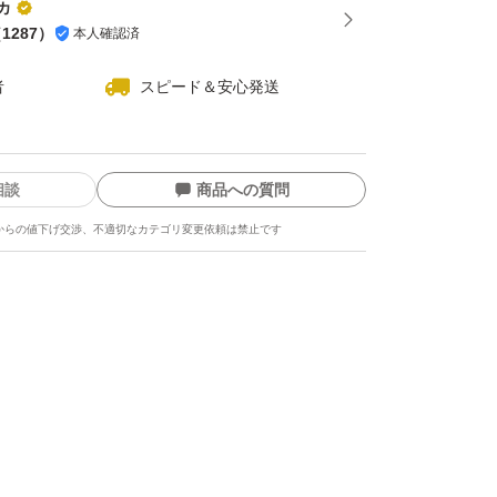
カ
（
1287
）
本人確認済
者
スピード＆安心発送
相談
商品への質問
からの値下げ交渉、不適切なカテゴリ変更依頼は禁止です
ます