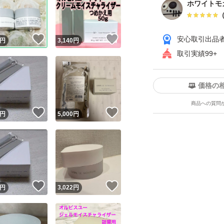
ホワイトモ
！
いいね！
いいね！
安心取引出品
円
3,140
円
取引実績99+
価格の
ユーザーの実績について
商品への質問
！
いいね！
いいね！
円
5,000
円
o!フリマが定めた一定の基準を満たしたユーザーにバッジを付与しています
出品者
この商品の情報をコピーします
取引出品者
Yahoo!フリマの基準をクリアした安心・安全なユーザーです
！
いいね！
いいね！
商品画像の
無断転載は禁止
されています
円
3,022
円
コピーされた情報は
必ずご自身の商品に合わせて編集
してください
コピーは
1商品につき1回
です
実績◯+
このユーザーはYahoo!フリマの取引を完了させた実績があり