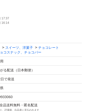
使用
17:37
16:14
たします。
スイーツ、洋菓子
チョコレート
ョコスナック、チョコバー
用
がる配送（日本郵便）
2日で発送
県
9933060
マは全品送料無料・匿名配送
り、評価後、出品者に支払われます