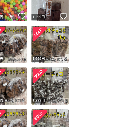
！
いいね！
いいね！
円
1,299
円
！
円
1,699
円
円
1,299
円