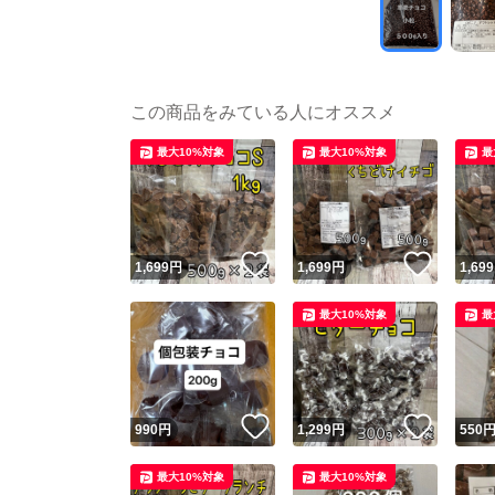
この商品をみている人にオススメ
最大10%対象
最大10%対象
最
いいね！
いいね
1,699
円
1,699
円
1,699
最大10%対象
最
いいね！
いいね
990
円
1,299
円
550
最大10%対象
最大10%対象