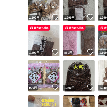
他フ
いいね！
いいね
1,100
円
1,999
円
1,999
スピード
最大10%対象
最大10%対象
最
※このバッ
スピ
いいね！
いいね
1,299
円
880
円
1,100
スピ
安心
いいね！
いいね
900
円
1,400
円
1,040