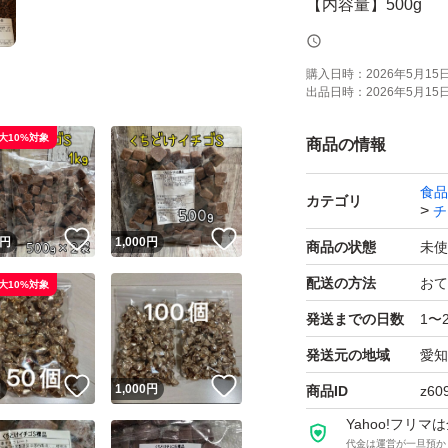
【内容量】500g
【商品の状態】未
購入日時：
2026年5月15日 
出品日時：
2026年5月15日 
よろしくお願いい
大10%対象
商品の情報
食品
カテゴリ
チ
！
いいね！
いいね！
円
1,000
円
商品の状態
未使
配送の方法
おて
大10%対象
発送までの日数
1〜
発送元の地域
愛知
！
いいね！
いいね！
円
1,000
円
商品ID
z60
Yahoo!フリ
代金は運営が一旦預か