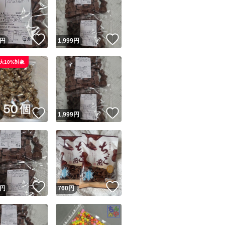
！
いいね！
いいね！
円
1,999
円
大10%対象
ユーザーの実績について
！
いいね！
いいね！
円
1,999
円
o!フリマが定めた一定の基準を満たしたユーザーにバッジを付与しています
出品者
この商品の情報をコピーします
取引出品者
Yahoo!フリマの基準をクリアした安心・安全なユーザーです
！
いいね！
いいね！
商品画像の
無断転載は禁止
されています
円
760
円
コピーされた情報は
必ずご自身の商品に合わせて編集
してください
コピーは
1商品につき1回
です
実績◯+
このユーザーはYahoo!フリマの取引を完了させた実績があり