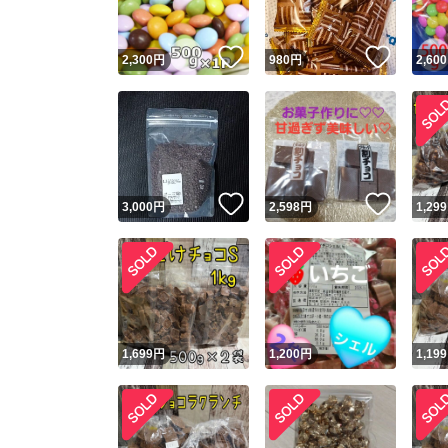
いいね！
いいね
2,300
円
980
円
2,600
いいね！
いいね
3,000
円
2,598
円
1,299
1,699
円
1,200
円
1,199