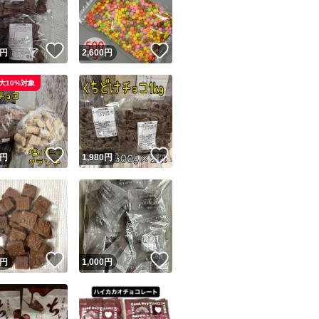
商品情報コピー機
リマ実績◯+
このユーザーは他フリマサービスでの取引実績があります
！
いいね！
いいね！
円
2,600
円
出品ページへ
&安心発送
大10%対象
キャンセル
ジは実績に基づく表示であり、発送を保証しているものではありません
このユーザーは高頻度で24時間以内＆設定した発送日数内に
ード＆安心発送
ます
！
いいね！
いいね！
円
1,980
円
ード発送
このユーザーは高頻度で24時間以内に発送しています
発送
このユーザーは設定した発送日数内に発送しています
！
いいね！
いいね！
円
1,000
円