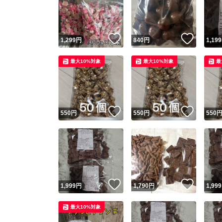
いいね！
いいね
1,299
円
840
円
1,199
最大10%対象
最大10%対象
最
いいね！
いいね
550
円
550
円
550
Yaho
安心取引
安心
いいね！
いいね
1,999
円
1,790
円
1,999
取引実績
最大10%対象
取引