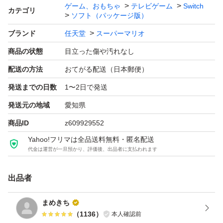
ゲーム、おもちゃ
テレビゲーム
Switch
カテゴリ
ソフト（パッケージ版）
ブランド
任天堂
スーパーマリオ
商品の状態
目立った傷や汚れなし
配送の方法
おてがる配送（日本郵便）
発送までの日数
1〜2日で発送
発送元の地域
愛知県
商品ID
z609929552
Yahoo!フリマは全品送料無料・匿名配送
代金は運営が一旦預かり、評価後、出品者に支払われます
出品者
まめきち
（
1136
）
本人確認前