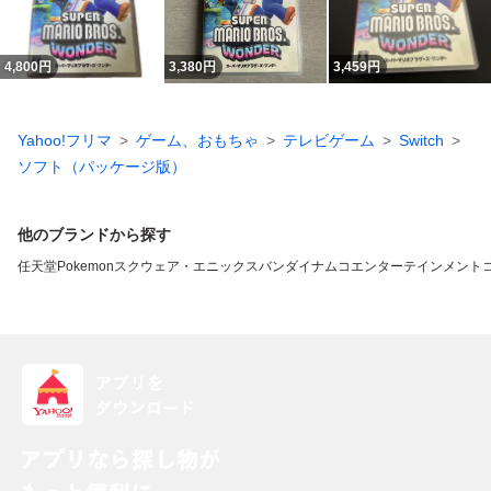
4,800
円
3,380
円
3,459
円
Yahoo!フリマ
ゲーム、おもちゃ
テレビゲーム
Switch
ソフト（パッケージ版）
他のブランドから探す
任天堂
Pokemon
スクウェア・エニックス
バンダイナムコエンターテインメント