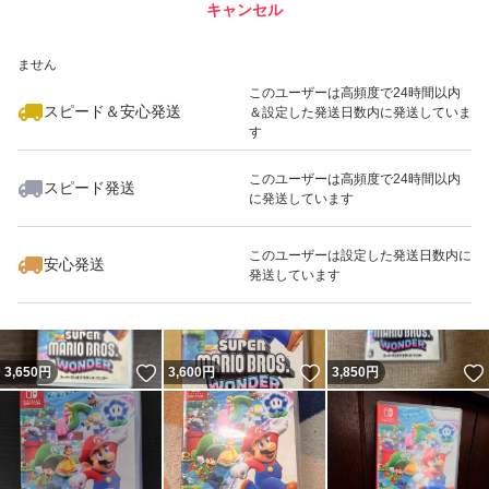
キャンセル
スピード&安心発送
いいね！
いいね！
3,380
※このバッジは実績に基づく表示であり、発送を保証しているものではあり
円
3,500
円
3,500
円
ません
このユーザーは高頻度で24時間以内
スピード＆安心発送
＆設定した発送日数内に発送していま
す
このユーザーは高頻度で24時間以内
スピード発送
に発送しています
いいね！
いいね！
3,700
円
3,800
円
3,780
円
このユーザーは設定した発送日数内に
安心発送
発送しています
いいね！
いいね！
3,650
円
3,600
円
3,850
円