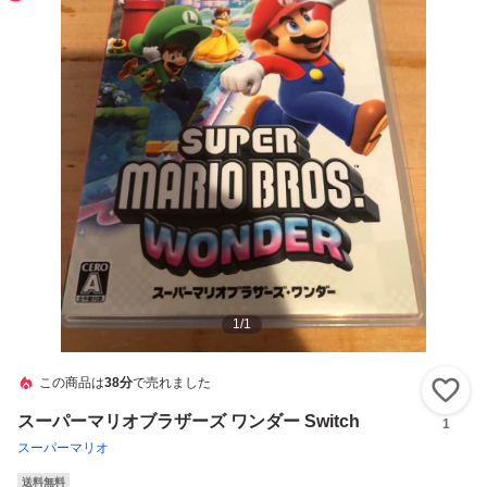
1
/
1
この商品は
38分
で売れました
い
スーパーマリオブラザーズ ワンダー Switch
1
スーパーマリオ
送料無料