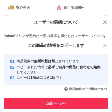
安心発送
取引実績99+
ユーザーの実績について
価格の相談
商品への質問
商品への質問からの値下げ交渉、不適切なカテゴリ変更依頼は禁止です
Yahoo!フリマが定めた一定の基準を満たしたユーザーにバッジを
付与しています
この商品をみている人にオススメ
この商品の情報をコピーします
安心取引出品者
最大10%対象
最大10%対象
Yahoo!フリマの基準をクリアした安
安心取引出品者
商品画像の
無断転載は禁止
されています
心・安全なユーザーです
コピーされた情報は
必ずご自身の商品に合わせて編集
取引実績
してください
コピーは
1商品につき1回
です
このユーザーはYahoo!フリマの取
取引実績◯+
いいね！
いいね！
3,599
円
3,600
円
3,500
円
引を完了させた実績があります
商品情報コピー機能について
このユーザーは他フリマサービス
他フリマ実績◯+
出品ページへ
での取引実績があります