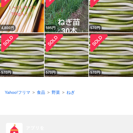
4,800
円
595
円
570
円
570
円
570
円
570
円
Yahoo!フリマ
食品
野菜
ねぎ