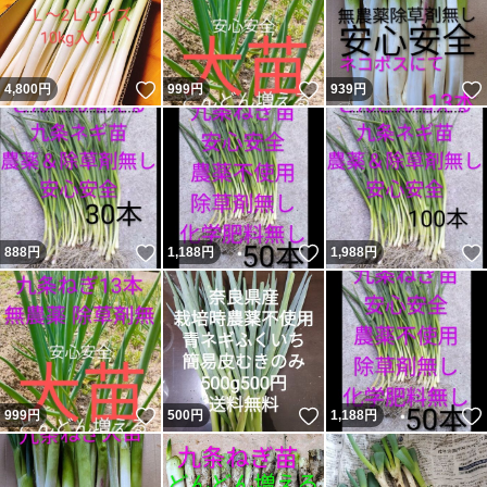
いいね！
いいね！
4,800
円
999
円
939
円
いいね！
いいね！
888
円
1,188
円
1,988
円
いいね！
いいね！
999
円
500
円
1,188
円