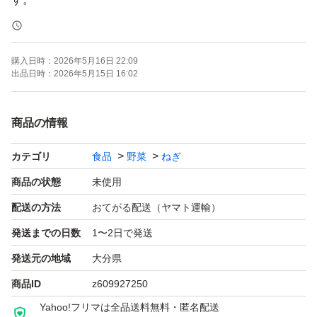
ペーパーポット付き苗は、折れ曲がりしにくく
購入日時：
2026年5月16日 22:09
土から引き抜いたり洗ったりせずお届けしますので
出品日時：
2026年5月15日 16:02
根を傷めることなく植え付け後の活着が非常にスムーズで
す。
商品の情報
※そのまま植えられ、ペーパーは土に還る資材。
カテゴリ
食品
野菜
ねぎ
植える際はペーパーが全て隠れるくらいの深さに土を掘
商品の状態
未使用
り、そのまま1列に苗を配置したら
配送の方法
おてがる配送（ヤマト運輸）
最後にペーパーが見えなくなるよう土をかけるだけ。
発送までの日数
1〜2日で発送
発送元の地域
大分県
植え付けから約半年後には美味しいネギが収穫出来ます(^
商品ID
z609927250
^)
Yahoo!フリマは全品送料無料・匿名配送