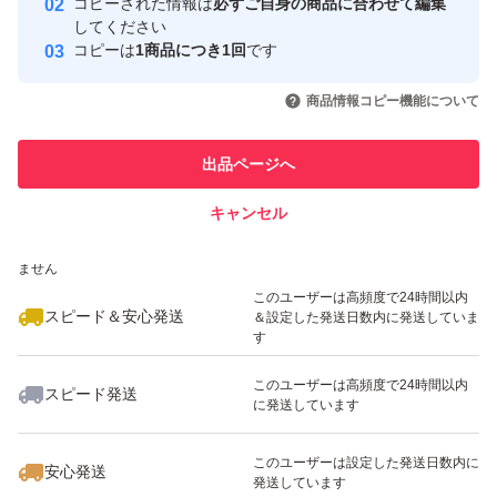
コピーされた情報は
必ずご自身の商品に合わせて編集
取引実績
してください
コピーは
1商品につき1回
です
このユーザーはYahoo!フリマの取
取引実績◯+
いいね！
いいね！
3,600
円
1,988
円
1,988
円
引を完了させた実績があります
商品情報コピー機能について
このユーザーは他フリマサービス
他フリマ実績◯+
出品ページへ
での取引実績があります
キャンセル
スピード&安心発送
いいね！
いいね！
888
※このバッジは実績に基づく表示であり、発送を保証しているものではあり
円
3,600
円
3,600
円
ません
このユーザーは高頻度で24時間以内
スピード＆安心発送
＆設定した発送日数内に発送していま
す
このユーザーは高頻度で24時間以内
スピード発送
に発送しています
いいね！
いいね！
888
円
1,188
円
888
円
このユーザーは設定した発送日数内に
安心発送
発送しています