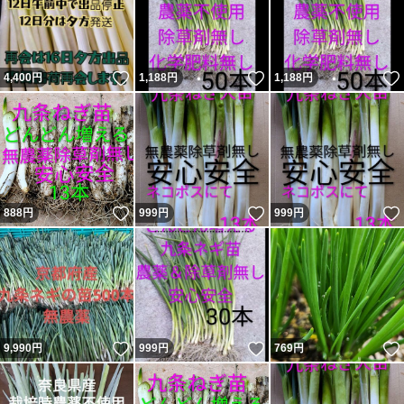
いいね！
いいね！
4,400
円
1,188
円
1,188
円
いいね！
いいね！
888
円
999
円
999
円
いいね！
いいね！
9,990
円
999
円
769
円