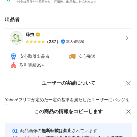
代金は運営が一旦預かり、評価後、出品者に支払われます
※本数は苗の本数を表しています。
ポットの数ではありませんのでご注意下さい。
出品者
緑虫
※濡れ新聞紙等で包み、簡易包装(画像3枚目参照)にて発
（
237
）
本人確認済
送いたします。
安心取引出品者
安心発送
取引実績99+
※苗により多少の長さや太さ色味のバラつきがございま
す。
ユーザーの実績について
価格の相談
商品への質問
商品への質問からの値下げ交渉、不適切なカテゴリ変更依頼は禁止です
※苗の上部を数センチ程をカットしてから発送する場合が
Yahoo!フリマが定めた一定の基準を満たしたユーザーにバッジを
付与しています
あります。
この商品をみている人にオススメ
この商品の情報をコピーします
安心取引出品者
最大10%対象
Yahoo!フリマの基準をクリアした安
※保証として1割程度本数多めに封入致しますので
安心取引出品者
商品画像の
無断転載は禁止
されています
心・安全なユーザーです
輸送中の傷み・折れについては大目に見て頂けると幸いで