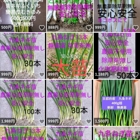
いいね！
いいね！
500
円
888
円
999
円
いいね！
いいね！
999
円
999
円
1,188
円
いいね！
いいね！
1,988
円
999
円
1,500
円