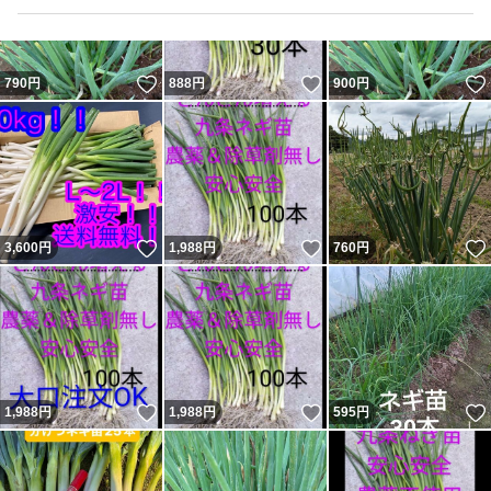
いいね！
いいね！
790
円
888
円
900
円
いいね！
いいね！
3,600
円
1,988
円
760
円
いいね！
いいね！
1,988
円
1,988
円
595
円