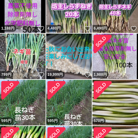
いいね！
いいね！
1,188
円
4,480
円
6,490
円
いいね！
いいね！
799
円
19,999
円
1,988
円
595
円
595
円
570
円