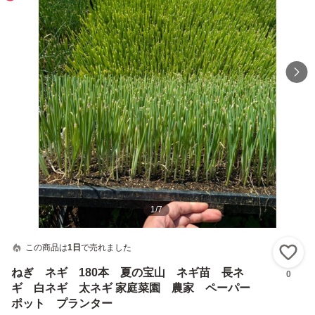
1
/
7
この商品は
1日
で売れました
い
ねぎ ネギ 180本 夏の宝山 ネギ苗 長ネ
0
ギ 白ネギ 太ネギ 家庭菜園 農家 ペーパー
ポット プランター