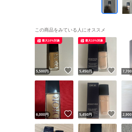
この商品をみている人にオススメ
最大10%対象
最大10%対象
いいね！
いいね
5,500
円
5,450
円
7,700
いいね！
いいね
6,000
円
5,450
円
2,900