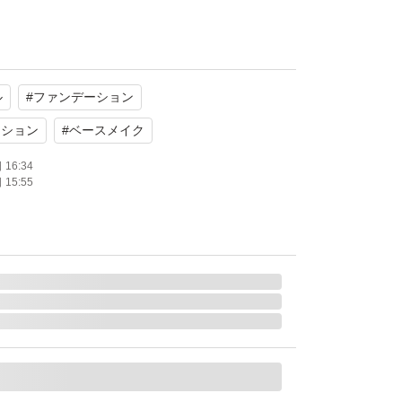
ッドファンデーション
ル
#
ファンデーション
ュ系
ーション
#
ベースメイク
たします。
16:34
15:55