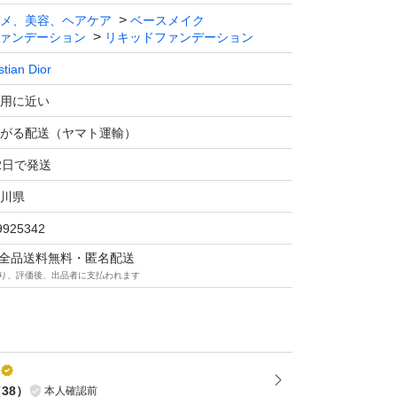
メ、美容、ヘアケア
ベースメイク
ァンデーション
リキッドファンデーション
stian Dior
用に近い
がる配送（ヤマト運輸）
2日で発送
川県
9925342
マは全品送料無料・匿名配送
り、評価後、出品者に支払われます
（
38
）
本人確認前