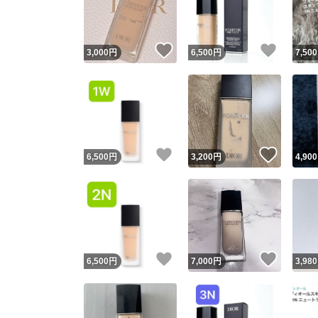
他フ
いいね！
いいね
3,000
円
6,500
円
7,500
スピード
※このバッ
スピ
いいね！
いいね
6,500
円
3,200
円
4,900
スピ
安心
いいね！
いいね
6,500
円
7,000
円
3,980