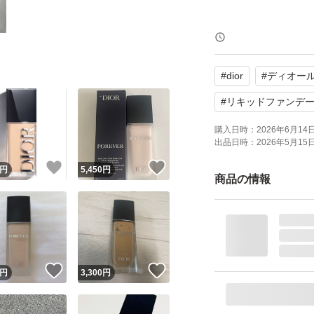
【ブランド】Dior
【カテゴリ】リキ
#
dior
#
ディオー
【カラー】ベージ
#
リキッドファンデ
よろしくお願いい
購入日時：
2026年6月14日 
出品日時：
2026年5月15日 
！
いいね！
いいね！
円
5,450
円
商品の情報
！
いいね！
いいね！
円
3,300
円