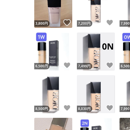
いいね！
いいね
3,800
円
7,200
円
7,990
いいね！
いいね
6,500
円
7,499
円
6,500
Yaho
安心取引
安心
いいね！
いいね
8,500
円
8,030
円
7,990
取引実績
取引