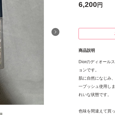
6,200
円
商品説明
Diorのディオール
ョンです。
肌に自然になじみ
一プッシュ使用し
れいな状態です。
色味を間違えて買