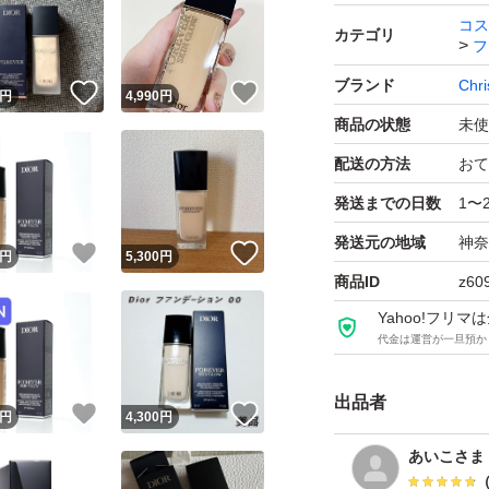
コス
カテゴリ
フ
ブランド
Chri
！
いいね！
いいね！
円
4,990
円
商品の状態
未使
配送の方法
おて
発送までの日数
1〜
発送元の地域
神奈
！
いいね！
いいね！
円
5,300
円
商品ID
z60
Yahoo!フリ
代金は運営が一旦預か
出品者
！
いいね！
いいね！
円
4,300
円
あいこさま