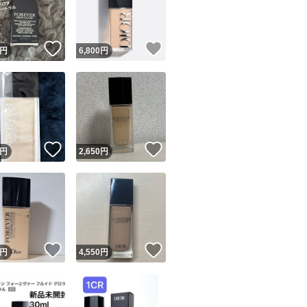
商品情報コピー機
リマ実績◯+
このユーザーは他フリマサービスでの取引実績があります
！
いいね！
いいね！
円
6,800
円
出品ページへ
&安心発送
キャンセル
ジは実績に基づく表示であり、発送を保証しているものではありません
このユーザーは高頻度で24時間以内＆設定した発送日数内に
ード＆安心発送
ます
！
いいね！
いいね！
円
2,650
円
ード発送
このユーザーは高頻度で24時間以内に発送しています
発送
このユーザーは設定した発送日数内に発送しています
！
いいね！
いいね！
円
4,550
円