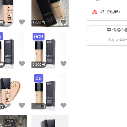
取引実績5+
！
いいね！
いいね！
円
5,980
円
価格の
商品への質問
ユーザーの実績について
！
いいね！
いいね！
円
6,500
円
o!フリマが定めた一定の基準を満たしたユーザーにバッジを付与しています
出品者
この商品の情報をコピーします
取引出品者
Yahoo!フリマの基準をクリアした安心・安全なユーザーです
！
いいね！
いいね！
商品画像の
無断転載は禁止
されています
円
6,500
円
コピーされた情報は
必ずご自身の商品に合わせて編集
してください
コピーは
1商品につき1回
です
実績◯+
このユーザーはYahoo!フリマの取引を完了させた実績があり