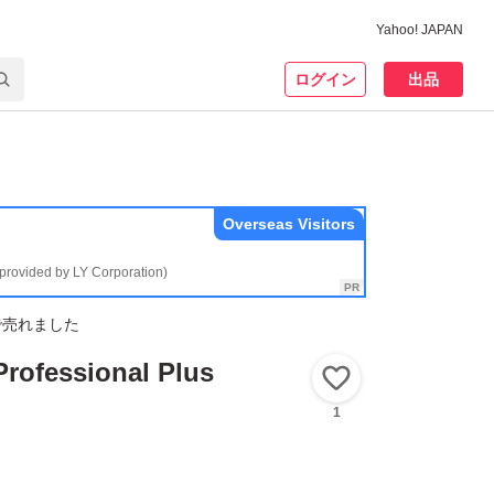
Yahoo! JAPAN
ログイン
出品
Overseas Visitors
(provided by LY Corporation)
で売れました
Professional Plus
いいね！
1