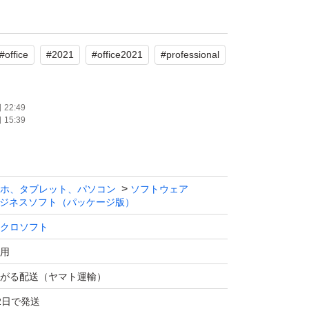
#
office
#
2021
#
office2021
#
professional
22:49
15:39
ホ、タブレット、パソコン
ソフトウェア
ジネスソフト（パッケージ版）
クロソフト
, Windows 11
用
がる配送（ヤマト運輸）
認証完了まで、サポートいたします。
2日で発送