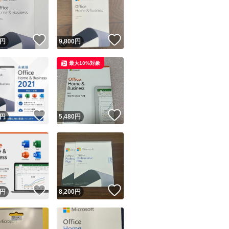
！
いいね！
いいね！
円
9,800
円
最大10%対象
ユーザーの実績について
！
いいね！
いいね！
円
5,480
円
o!フリマが定めた一定の基準を満たしたユーザーにバッジを付与しています
出品者
この商品の情報をコピーします
取引出品者
Yahoo!フリマの基準をクリアした安心・安全なユーザーです
！
いいね！
いいね！
商品画像の
無断転載は禁止
されています
円
8,200
円
コピーされた情報は
必ずご自身の商品に合わせて編集
してください
コピーは
1商品につき1回
です
実績◯+
このユーザーはYahoo!フリマの取引を完了させた実績があり