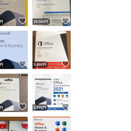
商品情報コピー機
リマ実績◯+
このユーザーは他フリマサービスでの取引実績があります
！
いいね！
いいね！
円
29,500
円
出品ページへ
&安心発送
キャンセル
ジは実績に基づく表示であり、発送を保証しているものではありません
このユーザーは高頻度で24時間以内＆設定した発送日数内に
ード＆安心発送
ます
！
いいね！
いいね！
円
5,890
円
ード発送
このユーザーは高頻度で24時間以内に発送しています
発送
このユーザーは設定した発送日数内に発送しています
！
いいね！
いいね！
円
9,800
円