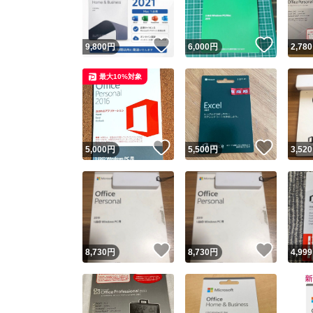
いいね！
いいね
9,800
円
6,000
円
2,780
最大10%対象
いいね！
いいね
5,000
円
5,500
円
3,520
いいね！
いいね
8,730
円
8,730
円
4,999