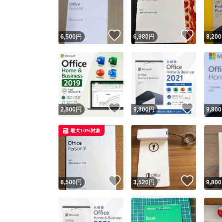
他フ
いいね！
いいね
6,500
円
6,980
円
8,200
スピード
※このバッ
スピ
いいね！
いいね
2,800
円
9,800
円
9,800
スピ
最大10%対象
安心
いいね！
いいね
6,500
円
3,520
円
9,800