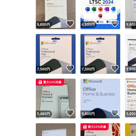
いいね！
いいね
9,800
円
4,800
円
9,800
いいね！
いいね
7,500
円
7,500
円
9,800
Yaho
最大10%対象
安心取引
安心
いいね！
いいね
5,480
円
9,800
円
5,000
取引実績
最大10%対象
取引