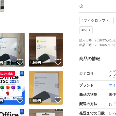
含まれるアプリ：
#
マイクロソフト
Word
Excel
#
plus
PowerPoint
購入日時：
2026年5月15日 
出品日時：
2026年5月15日 
Outlook
Access
商品の情報
！
いいね！
いいね！
円
4,200
円
OneNote
スマ
Publisher
カテゴリ
大10%対象
ビ
ブランド
マイ
対応OS：Windows 10
商品の状態
未使
！
いいね！
いいね！
円
4,550
円
配送の方法
おて
インストールから
発送までの日数
1〜