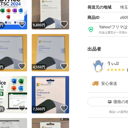
まとめ買いにも対
発送元の地域
埼玉
トいただければ幸
商品ID
z60
！
いいね！
いいね！
円
9,800
円
Yahoo!フリ
代金は運営が一旦預か
出品者
うぃぶ
！
いいね！
いいね！
円
4,550
円
安心発送
価格の
！
いいね！
いいね！
円
7,500
円
商品への質問