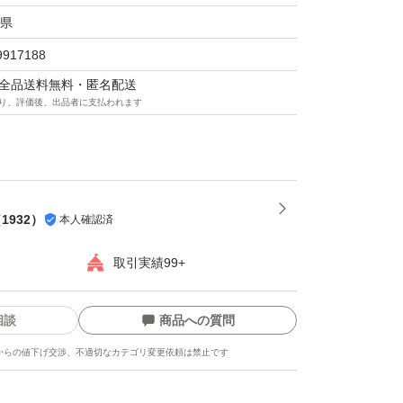
応可能ですので、複数枚お求めの場合はコメン
県
いです。
9917188
マは全品送料無料・匿名配送
り、評価後、出品者に支払われます
（
1932
）
本人確認済
取引実績99+
相談
商品への質問
からの値下げ交渉、不適切なカテゴリ変更依頼は禁止です